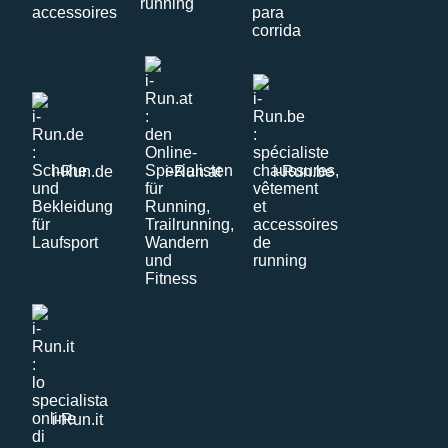
i-Run.de
i-Run.at
i-Run.be
i-Run.it