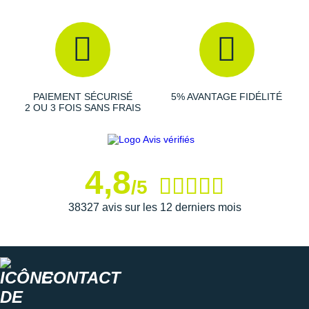
Suunto
Ta Energy
The North Face
Thuasne
PAIEMENT SÉCURISÉ
5% AVANTAGE FIDÉLITÉ
2 OU 3 FOIS SANS FRAIS
Under Armour
Withings
4,8
X-Bionic
/5
X-Socks
38327 avis sur les 12 derniers mois
+ Voir toutes les marques
CONTACT