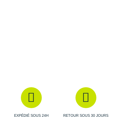
Raidlight
Ceinture en V :
réduit la pression au niveau du ventre
Zones de ventilation
: fraîcheur
Reebok
Coutures plates
: limitations des frottements et des
irritations
Salomon
Coloris
: noir, blanc et rouge
Saucony
Les autres produits
Compressport
Saxx
Scarpa
Scott
Shokz
Sidas
Smoon
Speedo
EXPÉDIÉ SOUS 24H
RETOUR SOUS 30 JOURS