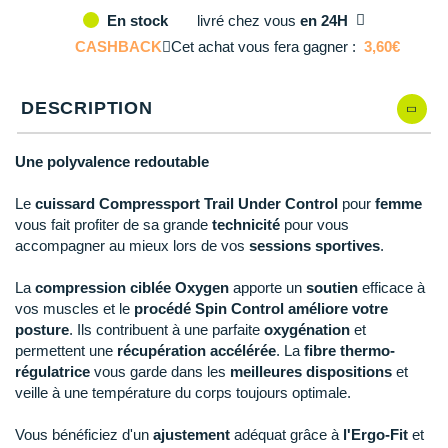
Reebok
Reebok
Orca
Shock Absorber
Silva
Oxsitis
livré
chez vous
en 24H
En stock
Collection CLUB
II
En stock
DÉSTOCKAGE
PAR MARQUES
Hoka One One
Scott
Scott
Patagonia
Thuasne
Therabody
Patagonia
CASHBACK
Cet achat vous fera gagner :
3,60€
DÉSTOCKAGE
Divers
III
Il en reste 3 !
Huawei
The North Face
The North Face
Saxx
Under Armour
Withings
Raidlight
DÉSTOCKAGE
+ Voir tous les produits
électroniques
Équipe de France
DESCRIPTION
+ Voir tous les
vêtements homme
Icebreaker
Under Armour
Under Armour
Scott
X-Moove
Zamst
+ Voir toutes les marques
Trouvez votre montre sport GPS
Jumelles
+ Voir tous les
vêtements femme
Une polyvalence redoutable
Inov-8
+ Voir toutes les marques
+ Voir toutes les marques
+ Voir toutes les marques
+ Voir toutes les marques
+ Voir toutes les marques
Lacets / guêtres / semelles / pointes
Le
cuissard Compressport Trail Under Control
pour
femme
La Sportiva
athlétisme
vous fait profiter de sa grande
technicité
pour vous
Maurten
accompagner au mieux lors de vos
sessions sportives
.
Orientation
Merrell
La
compression ciblée Oxygen
apporte un
soutien
efficace à
Sac de couchage
vos muscles et le
procédé Spin Control
améliore votre
Millet
posture
. Ils contribuent à une parfaite
oxygénation
et
Sécurité
permettent une
récupération accélérée
. La
fibre thermo-
Mizuno
régulatrice
vous garde dans les
meilleures dispositions
et
Tours de cou
veille à une température du corps toujours optimale.
Naak
Triathlon-Natation
Vous bénéficiez d'un
ajustement
adéquat grâce à
l'Ergo-Fit
et