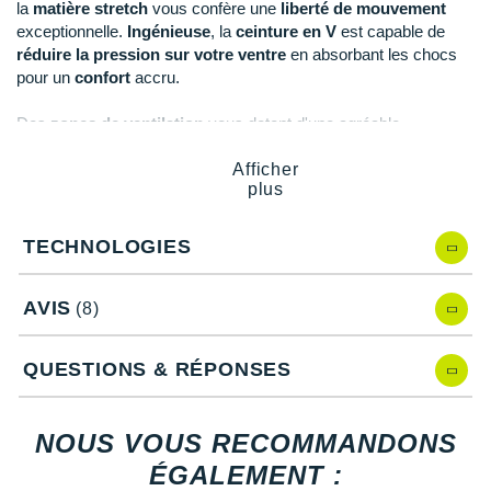
New Balance
la
matière stretch
vous confère une
liberté de mouvement
PAR MARQUES
exceptionnelle.
Ingénieuse
, la
ceinture en V
est capable de
Nike
réduire la pression sur votre ventre
en absorbant les chocs
DÉSTOCKAGE
pour un
confort
accru.
NNormal
Des
zones de ventilation
vous dotent d'une agréable
+ Voir tous les
accessoires
Odlo
sensation de fraîcheur
pendant l'effort. Les
coutures plates
limitent les frottements ainsi que le risque d'irritations.
Afficher
On-Running
plus
Orca
Notre mannequin Camille, mesure 1m72 et porte une taille
TECHNOLOGIES
II.
OVERSTIMS
AVIS
(8)
Patagonia
Points clés du
cuissard Compressport Trail Under Control
Petzl
QUESTIONS & RÉPONSES
Compression ciblée Oxygen
: soutien et oxygénation
des muscles
Polar
Spin Control
: optimisation de la posture
NOUS VOUS RECOMMANDONS
Fibre thermo-régulatrice
: confort
Puma
Ergo-Fit
: ajustement
ÉGALEMENT :
Matière stretch
: liberté de mouvement