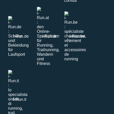
i-Run.de
i-Run.at
i-Run.be
i-Run.it