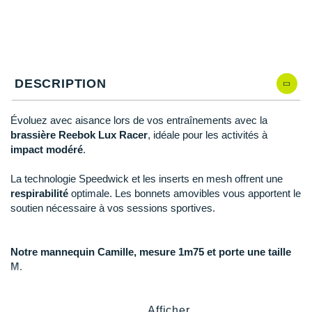
Reebok
Reebok
Orca
Shock Absorber
Silva
Oxsitis
Collection CLUB
DÉSTOCKAGE
PAR MARQUES
Hoka One One
Scott
Scott
Patagonia
Thuasne
Therabody
Patagonia
DÉSTOCKAGE
Divers
Huawei
The North Face
The North Face
Saxx
Under Armour
Withings
Raidlight
DÉSTOCKAGE
+ Voir tous les produits
électroniques
Équipe de France
+ Voir tous les
vêtements homme
DESCRIPTION
Icebreaker
Under Armour
Under Armour
Scott
X-Moove
Zamst
+ Voir toutes les marques
Trouvez votre montre sport GPS
Jumelles
+ Voir tous les
vêtements femme
Inov-8
+ Voir toutes les marques
+ Voir toutes les marques
+ Voir toutes les marques
+ Voir toutes les marques
+ Voir toutes les marques
Évoluez avec aisance lors de vos entraînements avec la
Lacets / guêtres / semelles / pointes
brassière Reebok Lux Racer
, idéale pour les activités à
La Sportiva
athlétisme
impact modéré
.
Maurten
Orientation
La technologie Speedwick et les inserts en mesh offrent une
respirabilité
optimale. Les bonnets amovibles vous apportent le
Merrell
Sac de couchage
soutien nécessaire à vos sessions sportives.
Millet
Sécurité
Notre mannequin Camille, mesure 1m75 et porte une taille
Mizuno
Tours de cou
M.
Naak
Triathlon-Natation
Points clés de la
brassière Reebok Lux Racer
Afficher