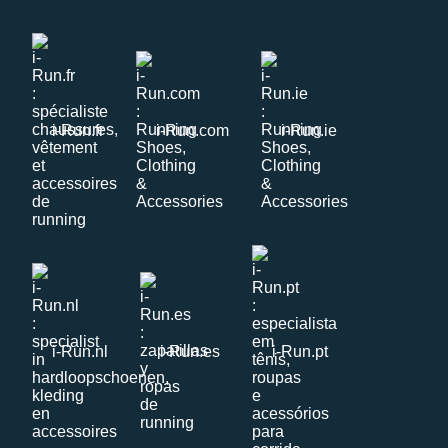
i-Run.fr
i-Run.com
i-Run.ie
i-Run.nl
i-Run.es
i-Run.pt