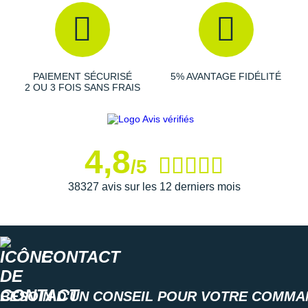
Raidlight
Reebok
Salomon
PAIEMENT SÉCURISÉ
5% AVANTAGE FIDÉLITÉ
Saucony
2 OU 3 FOIS SANS FRAIS
Saxx
Scarpa
4,8
/5
Scott
38327 avis sur les 12 derniers mois
Shokz
Sidas
CONTACT
Smoon
Speedo
BESOIN D'UN CONSEIL POUR VOTRE COMMA