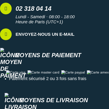
Suunto
02 318 04 14
Ta Energy
Lundi - Samedi · 08:00 - 18:00
Heure de Paris (UTC+1)
The North Face
Thuasne
ENVOYEZ-NOUS UN E-MAIL
Under Armour
Withings
MOYENS DE PAIEMENT
X-Bionic
X-Socks
Carte visa
Carte master card
Carte paypal
Carte amex
Paiement sécurisé 2 ou 3 fois sans frais
+ Voir toutes les marques
MOYENS DE LIVRAISON