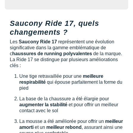
Raidlight
Reebok
Saucony Ride 17, quels
Salomon
changements ?
Saucony
Les
Saucony Ride 17
représentent une évolution
significative dans la gamme emblématique de
Saxx
c
haussures de running polyvalentes
de la marque.
La Ride 17 se distingue par plusieurs améliorations
Scarpa
clés :
Scott
Une tige retravaillée pour une
meilleure
respirabilité
qui épouse parfaitement la forme du
Shokz
pied
Sidas
La base de la chaussure a été élargie pour
augmenter la stabilité
et pour offrir un meilleur
contact avec le sol
Smoon
La mousse a été améliorée pour offrir un
meilleur
Speedo
amorti
et un
meilleur rebond
, assurant ainsi une