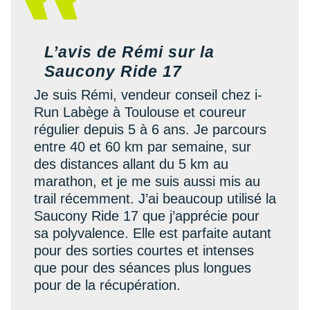
New Balance
PAR MARQUES
Nike
DÉSTOCKAGE
L’avis de Rémi sur la
NNormal
Saucony Ride 17
+ Voir tous les
accessoires
Odlo
Je suis Rémi, vendeur conseil chez i-
Run Labège à Toulouse et coureur
On-Running
régulier depuis 5 à 6 ans. Je parcours
Orca
entre 40 et 60 km par semaine, sur
des distances allant du 5 km au
OVERSTIMS
marathon, et je me suis aussi mis au
trail récemment. J’ai beaucoup utilisé la
Patagonia
Saucony Ride 17 que j’apprécie pour
Petzl
sa polyvalence. Elle est parfaite autant
pour des sorties courtes et intenses
Polar
que pour des séances plus longues
pour de la récupération.
Puma