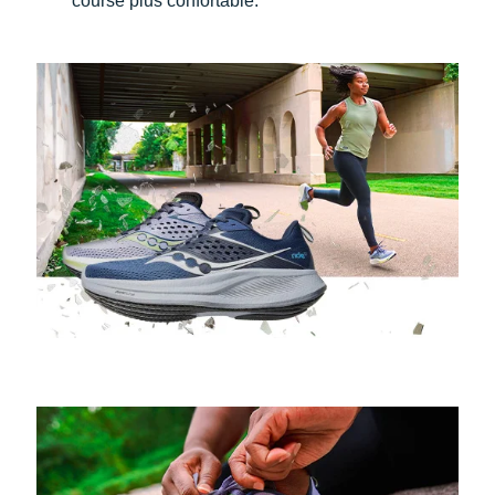
course plus confortable.
Suunto
Ta Energy
The North Face
Thuasne
Under Armour
Withings
X-Bionic
X-Socks
+ Voir toutes les marques