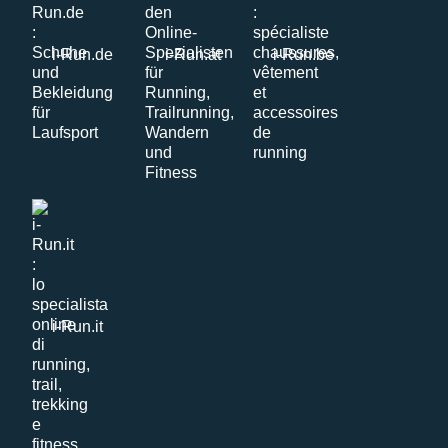
i-Run.de
i-Run.at
i-Run.be
i-Run.it