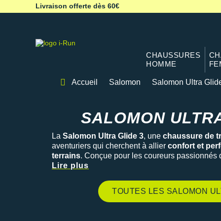
Livraison offerte dès 60€
CHAUSSURES
CH
HOMME
FE
Accueil
Salomon
Salomon Ultra Glid
Salomon Ultra Glid
SALOMON ULTRA
La
Salomon Ultra Glide 3
, une
chaussure de tr
aventuriers qui cherchent à allier
confort et pe
terrains
. Conçue pour les coureurs passionnés de
accompagne sur vos sentiers les plus exigeants
Lire plus
exceptionnel
et une
adhérence renforcée
pour 
terrain. Retrouvez la Salomon Ultra Glide 3, la 
TOUTES LES SALOMON UL
et l'
ultra-trail.
Profitez d'un excellent rapport qua
alliant amorti moelleux, légèreté et adhérence re
terrains.