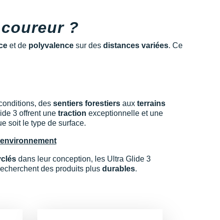
 coureur ?
ce
et de
polyvalence
sur des
distances variées
. Ce
s conditions, des
sentiers forestiers
aux
terrains
lide 3 offrent une
traction
exceptionnelle et une
e soit le type de surface.
l'environnement
yclés
dans leur conception, les Ultra Glide 3
recherchent des produits plus
durables
.