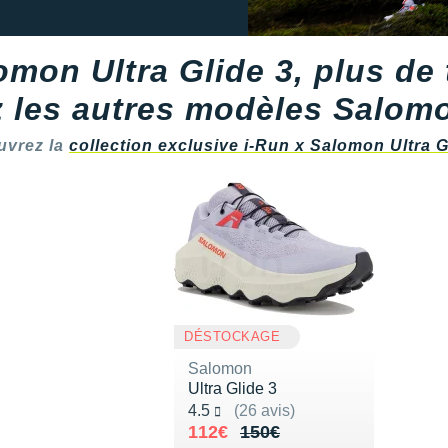
on Ultra Glide 3, plus de t
 les autres modèles Salomo
uvrez la
collection exclusive i-Run x Salomon Ultra G
DÉSTOCKAGE
Salomon
Ultra Glide 3
Noté 4.5 sur 5
4.5
(26 avis)
Au lieu de 150€
Vendu 112€
112€
150€