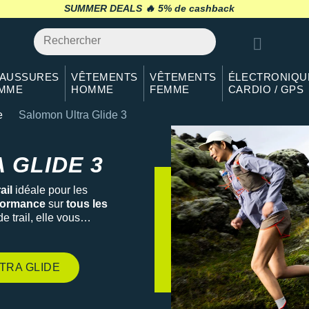
SUMMER DEALS 🔥
retour 30 jours
*
AUSSURES
VÊTEMENTS
VÊTEMENTS
ÉLECTRONIQU
MME
HOMME
FEMME
CARDIO / GPS
e
Salomon Ultra Glide 3
e 3
 GLIDE 3
ail
idéale pour les
rformance
sur
tous les
 trail, elle vous
, avec un
amorti
affronter tous les défis du
chaussure idéale pour le
trail
TRA GLIDE
lité-prix pour une chaussure
nforcée sur tous types de