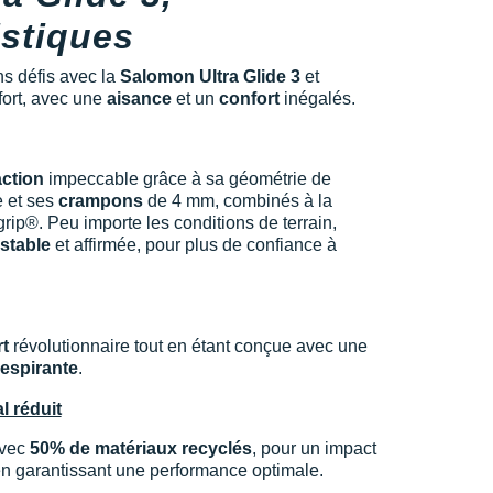
istiques
s défis avec la
Salomon Ultra Glide 3
et
fort, avec une
aisance
et un
confort
inégalés.
action
impeccable grâce à sa géométrie de
 et ses
crampons
de 4 mm, combinés à la
rip®. Peu importe les conditions de terrain,
 stable
et affirmée, pour plus de confiance à
rt
révolutionnaire tout en étant conçue avec une
respirante
.
 réduit
avec
50% de matériaux recyclés
, pour un impact
en garantissant une performance optimale.