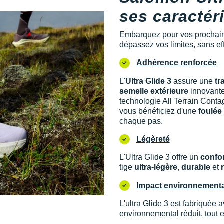
ses caractér
Embarquez pour vos prochain
dépassez vos limites, sans ef
Adhérence renforcée
L'
Ultra Glide 3
assure une
tr
semelle extérieure
innovante
technologie All Terrain Contag
vous bénéficiez d'une
foulée
chaque pas.
Légèreté
L'Ultra Glide 3 offre un
confo
tige
ultra-légère
,
durable
et
Impact environnemental
L'ultra Glide 3 est fabriquée 
environnemental réduit, tout 