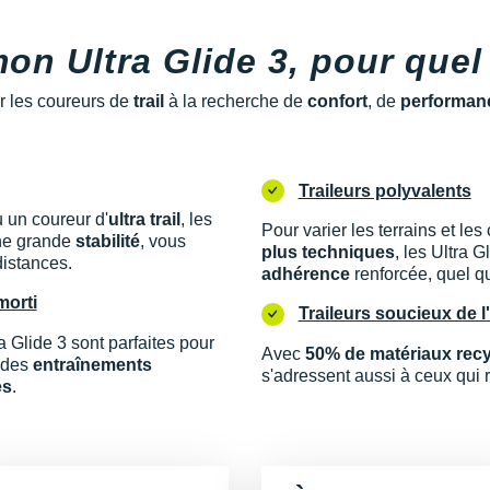
on Ultra Glide 3, pour quel
 les coureurs de
trail
à la recherche de
confort
, de
performan
Traileurs polyvalents
 un coureur d'
ultra trail
, les
Pour varier les terrains et le
ne grande
stabilité
, vous
plus techniques
, les Ultra G
distances.
adhérence
renforcée, quel qu
morti
Traileurs soucieux de 
ra Glide 3 sont parfaites pour
Avec
50% de matériaux rec
r des
entraînements
s'adressent aussi à ceux qui 
es
.