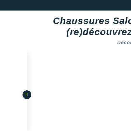
Chaussures Salom
(re)découvrez
Déco