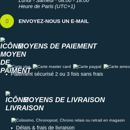
Lundi - Samedi · 08:00 - 18:00
Suunto
Heure de Paris (UTC+1)
Ta Energy
ENVOYEZ-NOUS UN E-MAIL
The North Face
Thuasne
MOYENS DE PAIEMENT
Under Armour
Withings
Carte visa
Carte master card
Carte paypal
Carte amex
X-Bionic
Paiement sécurisé 2 ou 3 fois sans frais
X-Socks
MOYENS DE LIVRAISON
+ Voir toutes les marques
Colissimo, Chronopost, Chrono relais ou retrait en magasin
Délais & frais de livraison