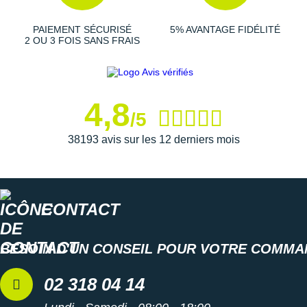
Raidlight
PAIEMENT SÉCURISÉ
5% AVANTAGE FIDÉLITÉ
Reebok
2 OU 3 FOIS SANS FRAIS
Salomon
Saucony
4,8
/5
Saxx
38193 avis sur les 12 derniers mois
Scarpa
Scott
Shokz
CONTACT
Sidas
BESOIN D'UN CONSEIL POUR VOTRE COMMA
Smoon
02 318 04 14
Speedo