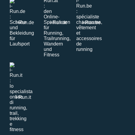
i-Run.de
i-Run.at
i-Run.be
i-Run.it