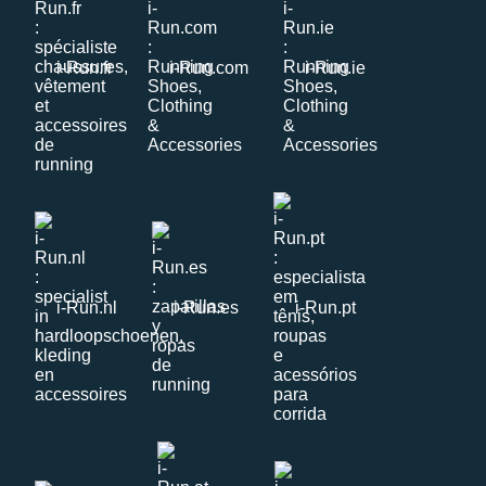
i-Run.fr
i-Run.com
i-Run.ie
i-Run.nl
i-Run.es
i-Run.pt