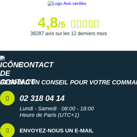
New Balance
PAR MARQUES
Nike
4,8
DÉSTOCKAGE
/5
NNormal
38287 avis sur les 12 derniers mois
+ Voir tous les
accessoires
Odlo
On-Running
Orca
CONTACT
OVERSTIMS
BESOIN D'UN CONSEIL POUR VOTRE COMMA
Patagonia
02 318 04 14
Petzl
Lundi - Samedi · 08:00 - 18:00
Polar
Heure de Paris (UTC+1)
Puma
ENVOYEZ-NOUS UN E-MAIL