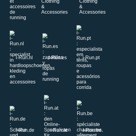
i-Run.nl
i-Run.es
i-Run.pt
i-Run.de
i-Run.at
i-Run.be