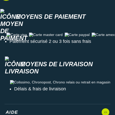
Raidlight
Reebok
MOYENS DE PAIEMENT
Salomon
Saucony
Carte visa
Carte master card
Carte paypal
Carte amex
Paiement sécurisé 2 ou 3 fois sans frais
Saxx
Scarpa
MOYENS DE LIVRAISON
Scott
Shokz
Colissimo, Chronopost, Chrono relais ou retrait en magasin
Sidas
Délais & frais de livraison
Smoon
Speedo
AIDE