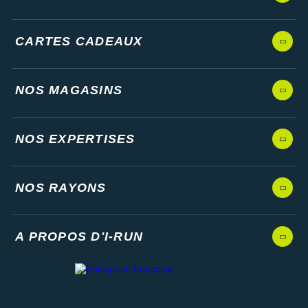
Suunto
Ta Energy
CARTES CADEAUX
The North Face
NOS MAGASINS
Thuasne
Under Armour
NOS EXPERTISES
Withings
X-Bionic
NOS RAYONS
X-Socks
+ Voir toutes les marques
A PROPOS D'I-RUN