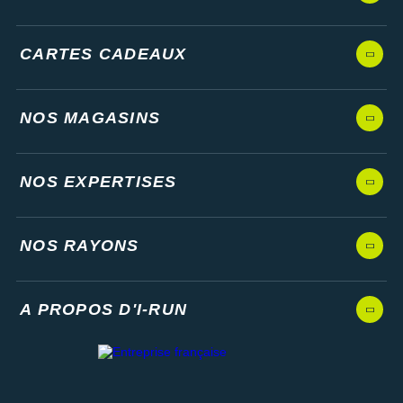
Suunto
Ta Energy
CARTES CADEAUX
The North Face
NOS MAGASINS
Thuasne
Under Armour
NOS EXPERTISES
Withings
X-Bionic
NOS RAYONS
X-Socks
+ Voir toutes les marques
A PROPOS D'I-RUN