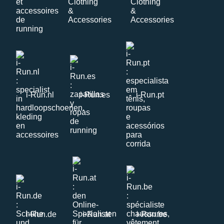
i-Run.nl
i-Run.es
i-Run.pt
i-Run.de
i-Run.at
i-Run.be