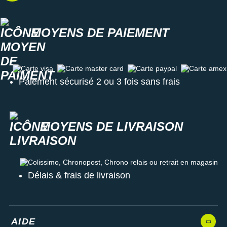
Raidlight
Reebok
MOYENS DE PAIEMENT
Salomon
Saucony
Carte visa
Carte master card
Carte paypal
Carte amex
Paiement sécurisé 2 ou 3 fois sans frais
Saxx
Scarpa
MOYENS DE LIVRAISON
Scott
Shokz
Colissimo, Chronopost, Chrono relais ou retrait en magasin
Sidas
Délais & frais de livraison
Smoon
Speedo
AIDE