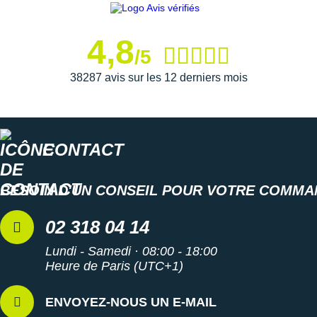
New Balance
PAR MARQUES
Nike
4,8
DÉSTOCKAGE
/5
NNormal
38287 avis sur les 12 derniers mois
+ Voir tous les
accessoires
Odlo
On-Running
Orca
CONTACT
OVERSTIMS
BESOIN D'UN CONSEIL POUR VOTRE COMMA
Patagonia
02 318 04 14
Petzl
Lundi - Samedi · 08:00 - 18:00
Polar
Heure de Paris (UTC+1)
Puma
ENVOYEZ-NOUS UN E-MAIL