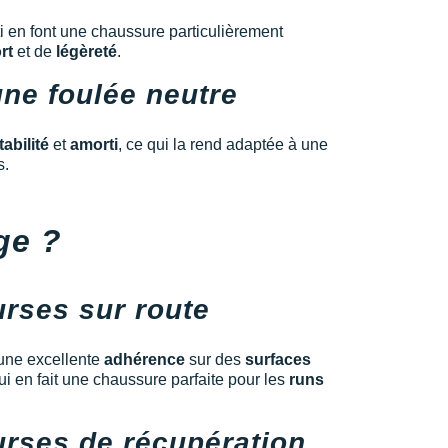
 en font une chaussure particulièrement
rt
et de
légèreté
.
une foulée neutre
tabilité
et
amorti
, ce qui la rend adaptée à une
s.
ge ?
urses sur route
une excellente
adhérence
sur des
surfaces
i en fait une chaussure parfaite pour les
runs
urses de récupération