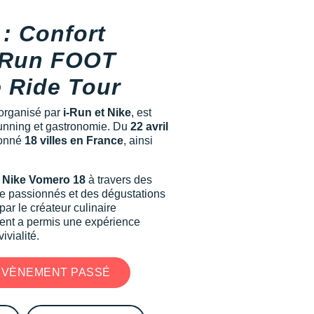
: Confort
i-Run FOOT
 Ride Tour
 organisé par
i-Run et Nike
, est
running et gastronomie. Du
22 avril
llonné
18 villes en France
, ainsi
Nike Vomero 18
à travers des
re passionnés et des dégustations
ar le créateur culinaire
nt a permis une expérience
ivialité.
'ÉVÈNEMENT PASSÉ