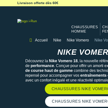
Livraison offerte dès 60€
CHAUSSURES
CH
HOMME
FE
Accueil
Nike
Nike Vomero
Nike V
NIKE VOMERO 18
NIKE VOMER
Découvrez la
Nike Vomero 18
, la nouvelle réf
de
performance
. Conçue pour offrir un amorti e
de course haut de gamme
combine des techno
repensé pour accompagner vos
entraînements 
avec un confort inégalé et une réactivité optimal
CHAUSSURES NIKE VOMER
CHAUSSURES NIKE VOMER