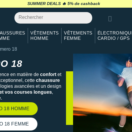
SUMMER DEALS 🔥
retour 30 jours
*
AUSSURES
VÊTEMENTS
VÊTEMENTS
ÉLECTRONIQU
MME
HOMME
FEMME
CARDIO / GPS
omero 18
O 18
érence en matière de
confort
et
xceptionnel, cette
chaussure
logies avancées et un design
et vos courses longues
,
e.
O 18 HOMME
O 18 FEMME