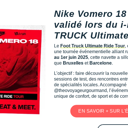
Nike Vomero 18 
validé lors du 
TRUCK Ultimate
Le
Foot Truck Ultimate Ride Tour
,
une tournée événementielle alliant 
au 1er juin 2025
, cette navette a si
que
Bruxelles
et
Barcelone
.
L’objectif : faire découvrir la nouvelle
sessions de test, des rencontres ent
de spécialités locales. Accompagné p
@theovoyageurgourmand, l’événeme
unique de confort, de sport et de conv
EN SAVOIR + SUR L