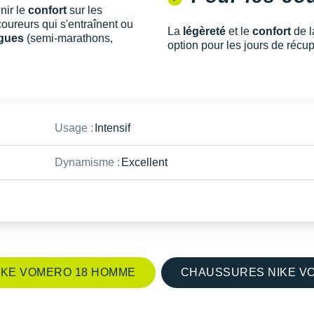
nir le
confort
sur les
oureurs qui s'entraînent ou
La
légèreté
et le
confort
de l
ngues
(semi-marathons,
option pour les jours de récu
Usage :
Intensif
Dynamisme :
Excellent
KE VOMERO 18 HOMME
CHAUSSURES NIKE V