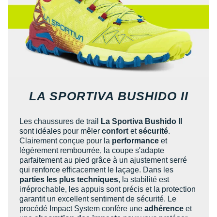
Raidlight
Reebok
Salomon
Saucony
Saxx
LA SPORTIVA BUSHIDO II
Scarpa
Scott
Les chaussures de trail
La Sportiva Bushido II
sont idéales pour mêler
confort
et
sécurité
.
Clairement conçue pour la
performance
et
Shokz
légèrement rembourrée, la coupe s'adapte
parfaitement au pied grâce à un ajustement serré
Sidas
qui renforce efficacement le laçage. Dans les
parties les plus techniques
, la stabilité est
Smoon
irréprochable, les appuis sont précis et la protection
garantit un excellent sentiment de sécurité. Le
Speedo
procédé Impact System confère une
adhérence
et