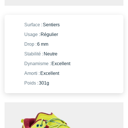
New Balance
PAR MARQUES
Nike
DÉSTOCKAGE
NNormal
Surface :
Sentiers
Usage :
Régulier
+ Voir tous les
accessoires
Odlo
Drop :
6 mm
On-Running
Stabilité :
Neutre
Orca
Dynamisme :
Excellent
OVERSTIMS
Amorti :
Excellent
Patagonia
Poids :
301g
Petzl
Polar
Puma