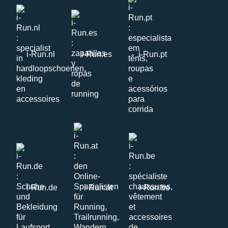
i-Run.nl
i-Run.es
i-Run.pt
i-Run.de
i-Run.at
i-Run.be