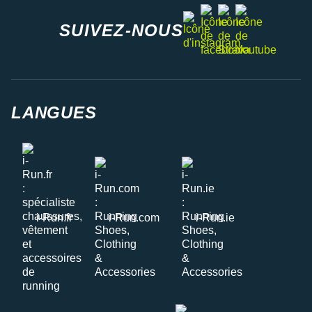
facebook
strava
youtube
instagram
SUIVEZ-NOUS
LANGUES
i-Run.fr
i-Run.com
i-Run.ie