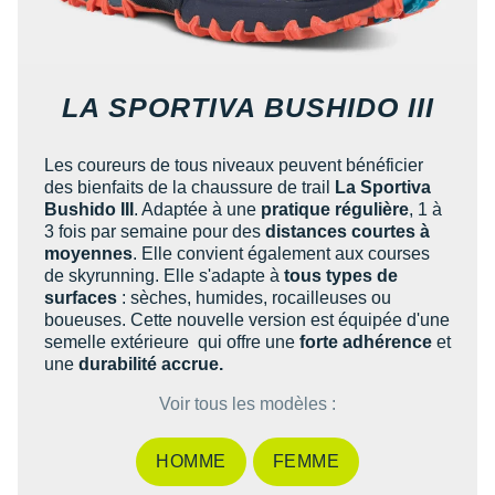
Reebok
Reebok
Orca
Shock Absorber
Silva
Oxsitis
Collection CLUB
DÉSTOCKAGE
PAR MARQUES
Hoka One One
Scott
Scott
Patagonia
Thuasne
Therabody
Patagonia
DÉSTOCKAGE
Divers
Huawei
The North Face
The North Face
Saxx
Under Armour
Withings
Raidlight
LA SPORTIVA BUSHIDO III
DÉSTOCKAGE
+ Voir tous les produits
électroniques
Équipe de France
+ Voir tous les
vêtements homme
Icebreaker
Under Armour
Under Armour
Scott
X-Moove
Zamst
+ Voir toutes les marques
Trouvez votre montre sport GPS
Jumelles
Les coureurs de tous niveaux peuvent bénéficier
+ Voir tous les
vêtements femme
Inov-8
des bienfaits de la chaussure de trail
La Sportiva
+ Voir toutes les marques
+ Voir toutes les marques
+ Voir toutes les marques
+ Voir toutes les marques
+ Voir toutes les marques
Lacets / guêtres / semelles / pointes
Bushido III
. Adaptée à une
pratique régulière
, 1 à
La Sportiva
3 fois par semaine pour des
distances courtes à
athlétisme
moyennes
. Elle convient également aux courses
Maurten
de skyrunning. Elle s'adapte à
tous types de
Orientation
surfaces
: sèches, humides, rocailleuses ou
Merrell
boueuses. Cette nouvelle version est équipée d'une
Sac de couchage
semelle extérieure qui offre une
forte adhérence
et
Millet
une
durabilité accrue.
Sécurité
Voir tous les modèles :
Mizuno
Tours de cou
Naak
Triathlon-Natation
HOMME
FEMME