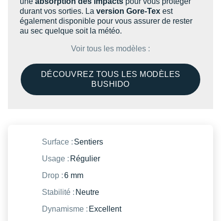
une
absorption des impacts
pour vous protéger
Suunto
durant vos sorties. La
version Gore-Tex
est
également disponible pour vous assurer de rester
Ta Energy
au sec quelque soit la météo.
The North Face
Voir tous les modèles :
Thuasne
DÉCOUVREZ TOUS LES MODÈLES
BUSHIDO
Under Armour
Withings
X-Bionic
Surface :
Sentiers
X-Socks
Usage :
Régulier
+ Voir toutes les marques
Drop :
6 mm
Stabilité :
Neutre
Dynamisme :
Excellent