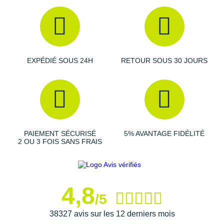
Suunto
veille
Coloris
: noir et gris
Ta Energy
Les autres produits
Polar
The North Face
EXPÉDIÉ SOUS 24H
RETOUR SOUS 30 JOURS
Thuasne
Under Armour
Withings
X-Bionic
PAIEMENT SÉCURISÉ
5% AVANTAGE FIDÉLITÉ
2 OU 3 FOIS SANS FRAIS
X-Socks
+ Voir toutes les marques
4,8
/5
38327 avis sur les 12 derniers mois