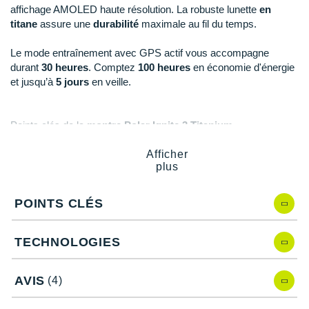
New Balance
PAR MARQUES
affichage AMOLED haute résolution. La robuste lunette
en
titane
assure une
durabilité
maximale au fil du temps.
Nike
DÉSTOCKAGE
Le mode entraînement avec GPS actif vous accompagne
NNormal
durant
30 heures
. Comptez
100 heures
en économie d'énergie
et jusqu’à
5 jours
en veille.
+ Voir tous les
accessoires
Odlo
On-Running
Points clés de la
montre Polar Ignite 3 Titanium
Orca
Guide d'entraînement FitSpark
: proposition d'activités
Afficher
sportives adaptées
plus
OVERSTIMS
Cardiofréquencemètre avec technologie Precision
Prime
: suivi du rythme cardiaque
Patagonia
POINTS CLÉS
Plus de 150 disciplines
FitSpark
: guide d'entraînement personnalisé
Petzl
Test fitness
: s'effectue allongé, calcul de la capacité
TECHNOLOGIES
aérobie
Polar
Test de marche
: courte marche à allure rapide pour
AVIS
déterminer le niveau de forme en 15 minutes
(4)
Puma
Test de course à pied
: calcul de la VO2max