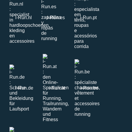
i-Run.nl
i-Run.es
i-Run.pt
i-Run.de
i-Run.at
i-Run.be