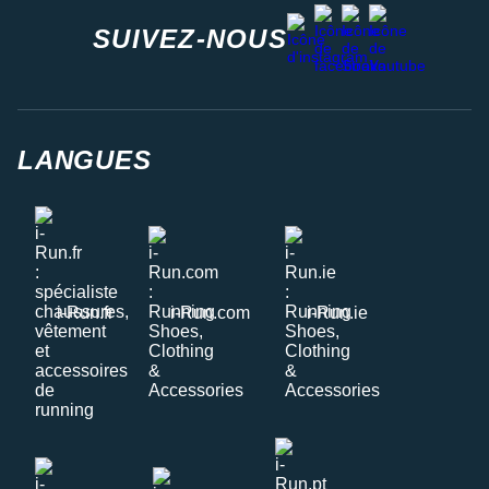
facebook
strava
youtube
instagram
SUIVEZ-NOUS
LANGUES
i-Run.fr
i-Run.com
i-Run.ie