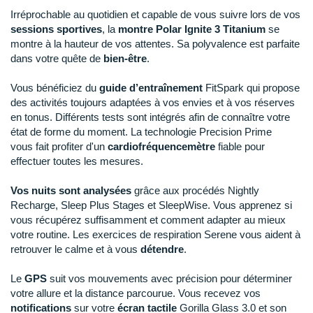
Reebok
Reebok
Orca
Shock Absorber
Silva
Oxsitis
Irréprochable au quotidien et capable de vous suivre lors de vos
Collection CLUB
DÉSTOCKAGE
PAR MARQUES
Hoka One One
sessions sportives
, la
montre Polar Ignite 3 Titanium
se
Scott
Scott
Patagonia
Thuasne
Therabody
Patagonia
DÉSTOCKAGE
montre à la hauteur de vos attentes. Sa polyvalence est parfaite
Divers
Huawei
dans votre quête de
bien-être
.
The North Face
The North Face
Saxx
Under Armour
Withings
Raidlight
DÉSTOCKAGE
+ Voir tous les produits
électroniques
Équipe de France
+ Voir tous les
vêtements homme
Icebreaker
Under Armour
Under Armour
Scott
X-Moove
Zamst
Vous bénéficiez du
guide d’entraînement
FitSpark qui propose
+ Voir toutes les marques
Trouvez votre montre sport GPS
Jumelles
des activités toujours adaptées à vos envies et à vos réserves
+ Voir tous les
vêtements femme
Inov-8
en tonus. Différents tests sont intégrés afin de connaître votre
+ Voir toutes les marques
+ Voir toutes les marques
+ Voir toutes les marques
+ Voir toutes les marques
+ Voir toutes les marques
Lacets / guêtres / semelles / pointes
état de forme du moment. La technologie Precision Prime
La Sportiva
vous fait profiter d'un
cardiofréquencemètre
fiable pour
athlétisme
effectuer toutes les mesures.
Maurten
Orientation
Vos nuits sont analysées
grâce aux procédés Nightly
Merrell
Sac de couchage
Recharge, Sleep Plus Stages et SleepWise. Vous apprenez si
vous récupérez suffisamment et comment adapter au mieux
Millet
Sécurité
votre routine. Les exercices de respiration Serene vous aident à
retrouver le calme et à vous
détendre
.
Mizuno
Tours de cou
Le
GPS
suit vos mouvements avec précision pour déterminer
Naak
Triathlon-Natation
votre allure et la distance parcourue. Vous recevez vos
notifications
sur votre
écran tactile
Gorilla Glass 3.0 et son