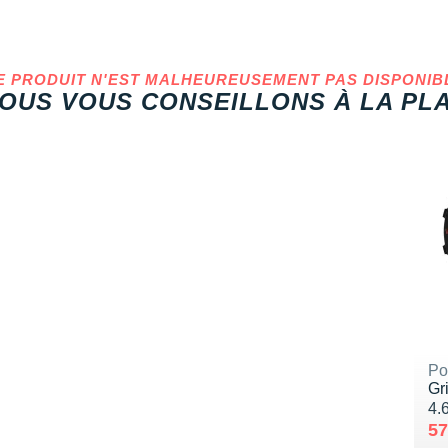
E PRODUIT N'EST MALHEUREUSEMENT PAS DISPONIB
OUS VOUS CONSEILLONS À LA PLA
Po
Gr
No
4.
Au
Ve
57