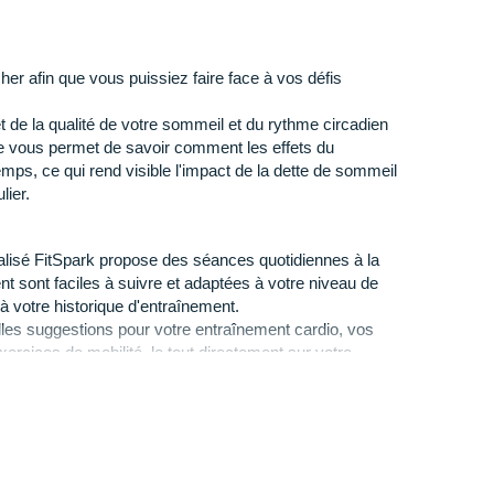
her afin que vous puissiez faire face à vos défis
t de la qualité de votre sommeil et du rythme circadien
e vous permet de savoir comment les effets du
mps, ce qui rend visible l'impact de la dette de sommeil
lier.
lisé FitSpark propose des séances quotidiennes à la
t sont faciles à suivre et adaptées à votre niveau de
à votre historique d'entraînement.
les suggestions pour votre entraînement cardio, vos
 7 j/7
rcices de mobilité, le tout directement sur votre
 la séance d'entraînement que vous préférez et vous
ut au long de la séance.
 TECHNOLOGY
gie est capable d'analyser et d'interpréter un nombre de
s fourni par komoot