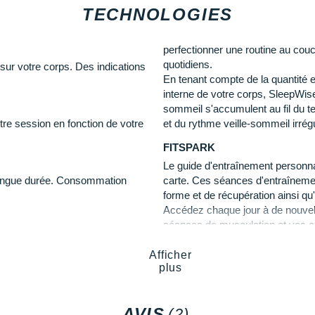
TECHNOLOGIES
Compteur de pas
Plan périodique
Objectifs d'entraînement
perfectionner une routine au couc
Guidage vocal
quotidiens.
ur votre corps. Des indications
Guide exercices-repos
En tenant compte de la quantité e
Vitesse vertical et VAM
interne de votre corps, SleepWis
sommeil s'accumulent au fil du te
re session en fonction de votre
et du rythme veille-sommeil irrégu
Récupération :
FITSPARK
Recovery Pro
Le guide d'entraînement personna
 longue durée. Consommation
carte. Ces séances d'entraînemen
C
Activité :
forme et de récupération ainsi qu'
C
Accédez chaque jour à de nouvel
Suivi de l'activité 24 h/24 et
séances de musculation et vos exe
STD-810H
que qui indique comment vous
montre. Vous n'avez qu'à choisir
 la nuit. Elle vous aide à faire
laisser guider par votre montre to
Afficher
Activités d'extérieur :
énéral et atteindre vos objectifs
plus
Cartes
POLAR ELIXIR BIOSENSING
ts : la qualité de votre sommeil
Revenir sur mes pas
AVIS
rveux autonome s'est apaisé
Véritable avancée, cette technolo
(2)
Guide d'itinéraire pas à pa