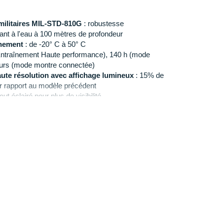
militaires MIL-STD-810G
: robustesse
tant à l'eau à 100 mètres de profondeur
nnement
: de -20° C à 50° C
ntraînement Haute performance), 140 h (mode
ours (mode montre connectée)
ute résolution avec affichage lumineux
: 15% de
ar rapport au modèle précédent
out éclairé pour plus de visibilité
454 x 454 pixels
nrayable
: résistance et durabilité
 en acier inoxydable
x 4.86 x 1.34 cm
e 22 mm S/L
let)
ence cardiaque Polar H10