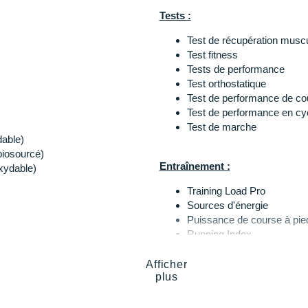
Tests :
Test de récupération musc
Test fitness
Tests de performance
Test orthostatique
Test de performance de co
Test de performance en cy
Test de marche
dable)
biosourcé)
Entraînement :
oxydable)
Training Load Pro
Sources d'énergie
Puissance de course à pie
Running Index
FitSpark
FuelWise
Afficher
plus
Résumé de la semaine
Mesures de natation
Programme de course à pi