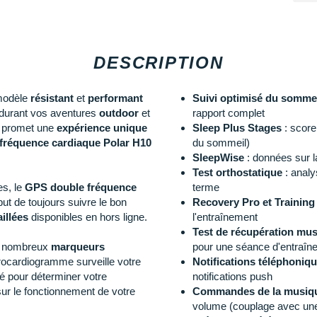
DESCRIPTION
modèle
résistant
et
performant
Suivi optimisé du sommei
 durant vos aventures
outdoor
et
rapport complet
on promet une
expérience unique
Sleep Plus Stages
: score
 fréquence cardiaque Polar H10
du sommeil)
SleepWise
: données sur la
Test orthostatique
: analys
es
, le
GPS double fréquence
terme
but de toujours suivre le bon
Recovery Pro et Training
aillées
disponibles en hors ligne.
l'entraînement
Test de récupération mus
de nombreux
marqueurs
pour une séance d'entraîne
rocardiogramme surveille votre
Notifications téléphoniq
té pour déterminer votre
notifications push
ur le fonctionnement de votre
Commandes de la musiq
volume (couplage avec une