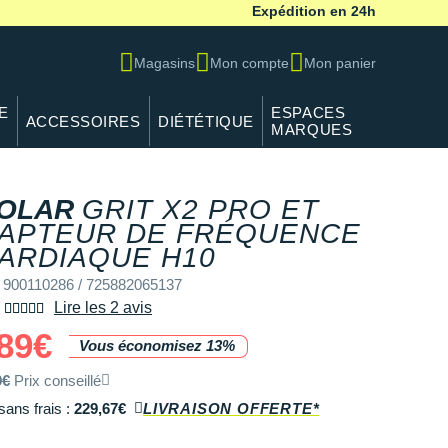
Expédition en 24h
Magasins
Mon compte
Mon panier
E
ESPACES
ACCESSOIRES
DIÉTÉTIQUE
MARQUES
OLAR
GRIT X2 PRO ET
APTEUR DE FRÉQUENCE
ARDIAQUE H10
 900110286 / 725882065137
Lire les 2 avis
89€
Vous économisez 13%
9€
Prix conseillé
sans frais :
229,67€
LIVRAISON OFFERTE*