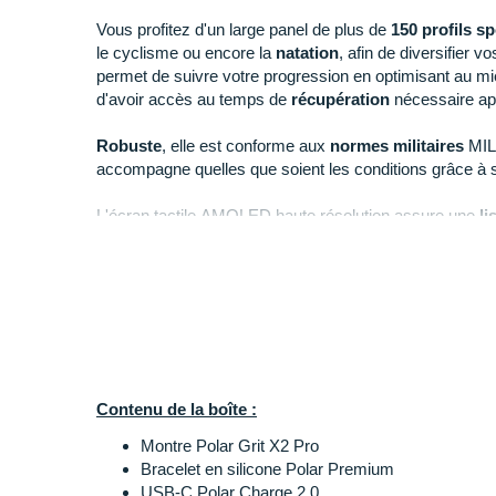
Vous profitez d'un large panel de plus de
150 profils sp
le cyclisme ou encore la
natation
, afin de diversifier v
permet de suivre votre progression en optimisant au 
d'avoir accès au temps de
récupération
nécessaire apr
Robuste
, elle est conforme aux
normes militaires
MIL
accompagne quelles que soient les conditions grâce à
L'écran tactile AMOLED haute résolution assure une
lis
ensoleillé tandis que son
verre en cristal de saphir
rés
Plus performante que la version précédente, elle vous f
allant jusqu'à
10 jours
en mode Smartwatch. Il faut co
en mode Éco et
43 heures
pour le mode Haute perfor
Points clés de la
montre Polar Grit X2 Pro
Contenu de la boîte :
GPS à double fréquence (L1/L5) et antenne de
Montre Polar Grit X2 Pro
géolocalisation précise, rapidité de correction e
Bracelet en silicone Polar Premium
GPS, GLONASS, Galileo, BeiDou
et QZSS
: su
USB-C Polar Charge 2.0