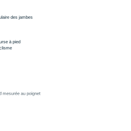
ulaire des jambes
urse à pied
clisme
d mesurée au poignet
ed