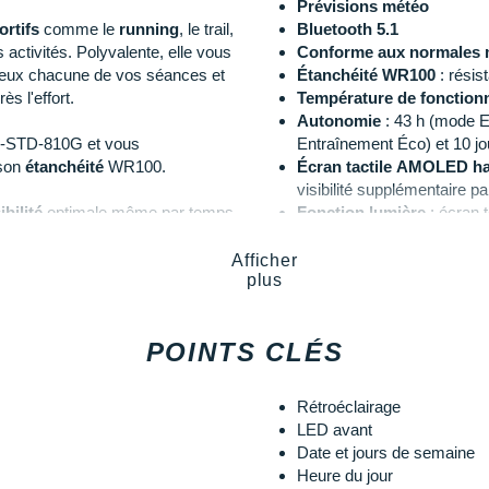
Prévisions météo
ortifs
comme le
running
, le trail,
Bluetooth 5.1
os activités. Polyvalente, elle vous
Conforme aux normales 
mieux chacune de vos séances et
Étanchéité WR100
: résis
ès l'effort.
Température de fonctio
Autonomie
: 43 h (mode E
-STD-810G et vous
Entraînement Éco) et 10 j
 son
étanchéité
WR100.
Écran tactile AMOLED ha
visibilité supplémentaire p
ibilité
optimale même par temps
Fonction lumière
: écran t
iste parfaitement aux rayures.
Résolution d'affichage
: 
Verre Sapphire Crystal i
Afficher
plus
ait bénéficier d'une autonomie
Boîtier frontal et lunette
mpter
140 heures
d'entraînement
Taille de la montre
: 4.86 
mance avec GPS.
Bracelet interchangeabl
POINTS CLÉS
Poids
: 79 g (avec le brace
Coloris
: noir et rouge
Rétroéclairage
LED avant
 renforcement du signal
:
Points clés du
capteur de fréqu
Date et jours de semaine
t données complètes
Taille M/XXL
: 67-95 cm
Heure du jour
ivi précis par satellite