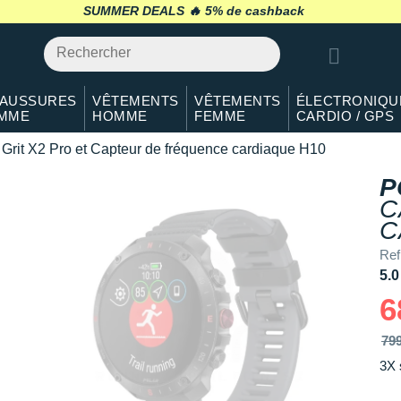
SUMMER DEALS 🔥
retour 30 jours
*
AUSSURES
VÊTEMENTS
VÊTEMENTS
ÉLECTRONIQU
MME
HOMME
FEMME
CARDIO / GPS
Grit X2 Pro et Capteur de fréquence cardiaque H10
P
C
C
Ref
5.0
6
79
3X 