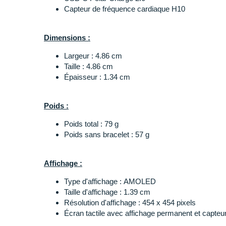
Cartes disponibles hors ligne
: cartes topograp
Capteur de fréquence cardiaque H10
Itinéraires planifiés et Fil d'Ariane
Amplificateur de signal GPS
Dimensions :
Capteurs d'électrocardiogramme et technolog
biologiques Powered by Polar Elixir
Largeur : 4.86 cm
ECG au poignet
: enregistrement des signaux é
Taille : 4.86 cm
au repos, fréquence cardiaque moyenne et variabi
Épaisseur : 1.34 cm
Oxymétrie de pouls SpO2
: évaluation de la qua
sang et analyse de la réponse du corps à l'exerci
Fréquence cardiaque optique (OHR) Gen 4
: m
Poids :
Température cutanée nocturne
: enregistremen
la peau tout au long de la nuit
Poids total : 79 g
Altimètre
Poids sans bracelet : 57 g
Suivi 24 h/24 et 7 j/7 de l'activité
Profils d'élévation barométrique, VAM, vitesse
Affichage :
Outils d'entraînement pour les sports en plein
Plus de 150 profils sportifs
: running, trail, cycl
Type d'affichage : AMOLED
Application Polar Flow
Taille d'affichage : 1.39 cm
Compatibilité Strava et Komoot
Résolution d'affichage : 454 x 454 pixels
Écran tactile avec affichage permanent et capteu