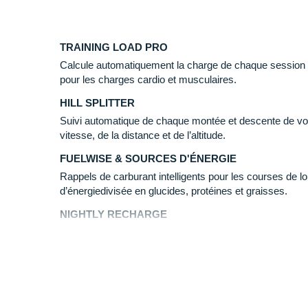
Glonass assisté
Galileo assisté
QZSS assisté
TRAINING LOAD PRO
Calcule automatiquement la charge de chaque session s
Connectivité :
pour les charges cardio et musculaires.
HILL SPLITTER
Version Bluetooth 5.1
Câble USB-C
Suivi automatique de chaque montée et descente de vot
vitesse, de la distance et de l’altitude.
Résistance :
FUELWISE & SOURCES D'ÉNERGIE
Rappels de carburant intelligents pour les courses de
Température de fonctionnement minimale : -20° 
d’énergiedivisée en glucides, protéines et graisses.
Température de fonctionnement maximale : 50° 
Étanchéité : WR100
NIGHTLY RECHARGE
Tests de conformité aux normes militaires :
MIL-
Nightly Recharge est une fonction de mesure automati
avez récupéré des sollicitations de la journée au cours de
les bons choix au quotidien pour maintenir un bien-être g
Capteurs :
d'entraînement ou de forme physique.
Elixir
Votre statut Nightly Recharge dépend de deux composan
ECG GEN 1
(Statut du sommeil) et la façon dont votre système ne