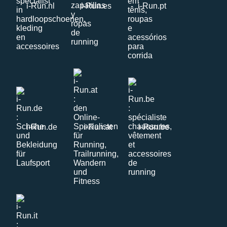
i-Run.nl
i-Run.es
i-Run.pt
i-Run.de
i-Run.at
i-Run.be