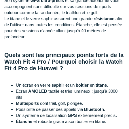
Son système
GPS ultra-précis
et sa grande autonomie vous
New Balance
PAR MARQUES
accompagnent sans difficulté sur vos sessions de sports
Nike
outdoor comme la randonnée, le triathlon et le golf.
DÉSTOCKAGE
Le titane et le verre saphir assurent une grande
résistance
afin
NNormal
de l'utiliser dans toutes les conditions. Étanche, elle est pensée
pour des sessions d'apnée allant jusqu'à 40 mètres de
+ Voir tous les
accessoires
Odlo
profondeur.
On-Running
Quels sont les principaux points forts de la
Orca
Watch Fit 4 Pro / Pourquoi choisir la Watch
Fit 4 Pro de Huawei ?
OVERSTIMS
Patagonia
Un écran en
verre saphir
et un
boîtier
en
titane
.
Écran
AMOLED
tactile et très lumineux : jusqu'à 3000
Petzl
nits.
Multisports
dont trail, golf, plongée.
Polar
Possibilité de passer des appels via
Bluetooth
.
Un système de localisation
GPS
extrêmement précis.
Puma
Étanche
et robuste grâce à son boîtier en titane.