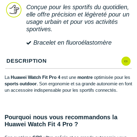
Reebok
Reebok
Orca
Shock Absorber
Silva
Oxsitis
Conçue pour les sportifs du quotidien,
Collection CLUB
DÉSTOCKAGE
PAR MARQUES
Hoka One One
Scott
Scott
Patagonia
Thuasne
Therabody
Patagonia
elle offre précision et légèreté pour un
DÉSTOCKAGE
Divers
usage urbain et pour vos activités
Huawei
The North Face
The North Face
Saxx
Under Armour
Withings
Raidlight
sportives.
DÉSTOCKAGE
+ Voir tous les produits
électroniques
Équipe de France
+ Voir tous les
vêtements homme
Icebreaker
Under Armour
Under Armour
Scott
X-Moove
Zamst
+ Voir toutes les marques
Bracelet en fluoroélastomère
Trouvez votre montre sport GPS
Jumelles
+ Voir tous les
vêtements femme
Inov-8
+ Voir toutes les marques
+ Voir toutes les marques
+ Voir toutes les marques
+ Voir toutes les marques
+ Voir toutes les marques
Lacets / guêtres / semelles / pointes
DESCRIPTION
La Sportiva
athlétisme
Maurten
Orientation
La
Huawei Watch Fit Pro 4
est une
montre
optimisée pour les
sports outdoor
. Son ergonomie et sa grande autonomie en font
Merrell
Sac de couchage
un accessoire indispensable pour les sportifs connectés.
Millet
Sécurité
Mizuno
Tours de cou
Pourquoi nous vous recommandons la
Huawei Watch Fit 4 Pro ?
Naak
Triathlon-Natation