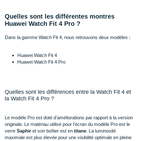
Raidlight
Reebok
Quelles sont les différentes montres
Huawei Watch Fit 4 Pro ?
Salomon
Dans la gamme Watch Fit 4, nous retrouvons deux modèles :
Saucony
Saxx
Huawei Watch Fit 4
Huawei Watch Fit 4 Pro
Scarpa
Scott
Quelles sont les différences entre la Watch Fit 4 et
Shokz
la Watch Fit 4 Pro ?
Sidas
Le modèle Pro est doté d'améliorations par rapport à la version
Smoon
originale. Le matériau utilisé pour l'écran du modèle Pro est le
Speedo
verre
Saphir
et son boîtier est en
titane
. La luminosité
maximale est plus élevée pour une visibilité optimale en pleine