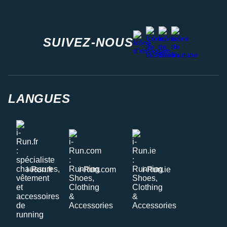
facebook
strava
youtube
instagram
SUIVEZ-NOUS
LANGUES
i-Run.fr
i-Run.com
i-Run.ie