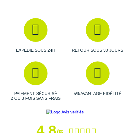
Les autres produits
Ledlenser
Raidlight
Reebok
Salomon
Saucony
Saxx
EXPÉDIÉ SOUS 24H
RETOUR SOUS 30 JOURS
Scarpa
Scott
Shokz
PAIEMENT SÉCURISÉ
5% AVANTAGE FIDÉLITÉ
2 OU 3 FOIS SANS FRAIS
Sidas
Smoon
Speedo
4,8
/5