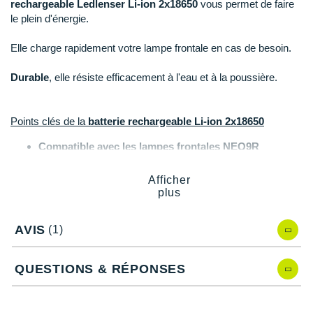
New Balance
rechargeable Ledlenser Li-ion 2x18650
vous permet de faire
PAR MARQUES
le plein d'énergie.
Nike
DÉSTOCKAGE
Elle charge rapidement votre lampe frontale en cas de besoin.
NNormal
Durable
, elle résiste efficacement à l'eau et à la poussière.
+ Voir tous les
accessoires
Odlo
On-Running
Points clés de la
batterie rechargeable Li-ion 2x18650
Orca
Compatible avec les lampes frontales NEO9R
2 x 18650 Li-ion
OVERSTIMS
Capacité totale
: 5000 mAh, 3.7 Volt et 18.5 Wh
Afficher
Matériau
: PC
plus
Patagonia
Résistance à l'eau et la poussière
: IPXX
Modèle rechargeable
AVIS
(1)
Petzl
Temps de chargement
: 5h30 (330 minutes)
Dimensions (hauteur x largeur x longueur)
: 24 mm x
Polar
83 mm x 44 mm
QUESTIONS & RÉPONSES
Poids
: 125 g
Puma