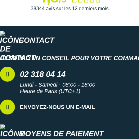
Suunto
38344 avis sur les 12 derniers mois
Ta Energy
The North Face
CONTACT
Thuasne
Under Armour
BESOIN D'UN CONSEIL POUR VOTRE COMMA
Withings
02 318 04 14
X-Bionic
Lundi - Samedi · 08:00 - 18:00
Heure de Paris (UTC+1)
X-Socks
+ Voir toutes les marques
ENVOYEZ-NOUS UN E-MAIL
MOYENS DE PAIEMENT