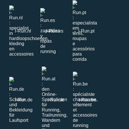
i-Run.nl
i-Run.es
i-Run.pt
i-Run.de
i-Run.at
i-Run.be