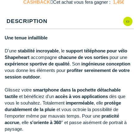
Reebok
Reebok
Orca
Shock Absorber
Silva
Oxsitis
CASHBACK
Cet achat vous fera gagner :
1,45€
Collection CLUB
DÉSTOCKAGE
PAR MARQUES
Hoka One One
Scott
Scott
Patagonia
Thuasne
Therabody
Patagonia
DÉSTOCKAGE
Divers
DESCRIPTION
Huawei
The North Face
The North Face
Saxx
Under Armour
Withings
Raidlight
DÉSTOCKAGE
+ Voir tous les produits
électroniques
Équipe de France
+ Voir tous les
vêtements homme
Une tenue infaillible
Icebreaker
Under Armour
Under Armour
Scott
X-Moove
Zamst
+ Voir toutes les marques
Trouvez votre montre sport GPS
Jumelles
+ Voir tous les
vêtements femme
Inov-8
D'une
stabilité incroyable
, le
support téléphone pour vélo
+ Voir toutes les marques
+ Voir toutes les marques
+ Voir toutes les marques
+ Voir toutes les marques
+ Voir toutes les marques
Shapeheart
accompagne
chacune de vos sorties
pour une
Lacets / guêtres / semelles / pointes
La Sportiva
expérience sportive de qualité
. Son
ingénieuse conception
athlétisme
vous donne les éléments pour
profiter sereinement de votre
Maurten
session outdoor
.
Orientation
Merrell
Glissez votre
smartphone
dans la pochette détachable
Sac de couchage
tactile
et bénéficiez d'un
accès à vos applications
dès que
Millet
vous le souhaitez. Totalement
imperméable
, elle
protège
Sécurité
durablement de la pluie
et vous octroie la possibilité de
Mizuno
l'emporter même par mauvais temps. Pour une
praticité
Tours de cou
accrue
, elle
s'oriente à 360
° et passe aisément de portrait à
Naak
paysage.
Triathlon-Natation