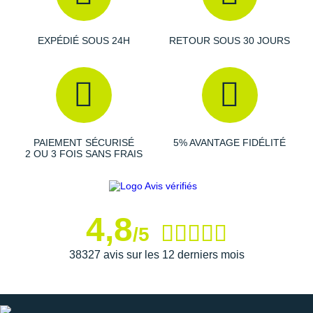
Suunto
Ta Energy
EXPÉDIÉ SOUS 24H
RETOUR SOUS 30 JOURS
The North Face
Thuasne
Under Armour
PAIEMENT SÉCURISÉ
5% AVANTAGE FIDÉLITÉ
Withings
2 OU 3 FOIS SANS FRAIS
X-Bionic
X-Socks
4,8
/5
+ Voir toutes les marques
38327 avis sur les 12 derniers mois