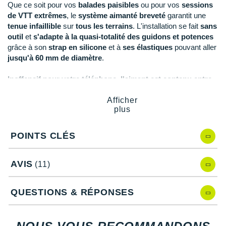
New Balance
PAR MARQUES
Que ce soit pour vos
balades paisibles
ou pour vos
sessions
de VTT extrêmes
, le
système aimanté breveté
garantit une
Nike
tenue
infaillible
sur
tous les terrains
. L'installation se fait
sans
DÉSTOCKAGE
outil
et
s'adapte à la quasi-totalité des guidons et potences
NNormal
grâce à son
strap en silicone
et à
ses élastiques
pouvant aller
jusqu'à 60 mm de diamètre
.
+ Voir tous les
accessoires
Odlo
Inoffensif
pour votre téléphone
,
l'aimant est contenu entre
On-Running
deux plaques de fer
afin de
couper le champ magnétique
et
ainsi vous offrir une
sécurité avérée
Afficher
. Pour ceux qui ne peuvent
Orca
plus
pas se passer de musique, une
ouverture pour les écouteurs
vous permet de les brancher facilement.
OVERSTIMS
POINTS CLÉS
Patagonia
Points clés du
support téléphone pour vélo Shapeheart
AVIS
(11)
Petzl
Compatible avec toutes les marques de smartphone
Permet d'avoir toujours accès à votre téléphone
Polar
QUESTIONS & RÉPONSES
Supporte jusqu'à 50 fois le poids de votre téléphone
Pochette détachable tactile
: accès à vos applications
Puma
Ouverture pour écouteurs
: praticité
Orientable à 360°
: praticité