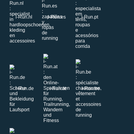
i-Run.nl
i-Run.es
i-Run.pt
i-Run.de
i-Run.at
i-Run.be