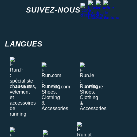
facebook
strava
youtube
instagram
SUIVEZ-NOUS
LANGUES
i-Run.fr
i-Run.com
i-Run.ie