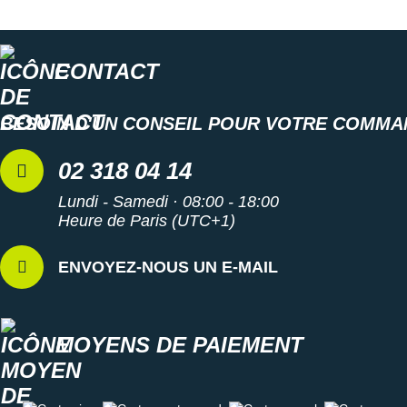
Suunto
Ta Energy
CONTACT
The North Face
Thuasne
BESOIN D'UN CONSEIL POUR VOTRE COMMA
Under Armour
02 318 04 14
Withings
Lundi - Samedi · 08:00 - 18:00
Heure de Paris (UTC+1)
X-Bionic
ENVOYEZ-NOUS UN E-MAIL
X-Socks
+ Voir toutes les marques
MOYENS DE PAIEMENT