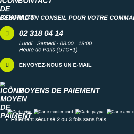
CONTACT
Suunto
Ta Energy
BESOIN D'UN CONSEIL POUR VOTRE COMMA
The North Face
02 318 04 14
Thuasne
Lundi - Samedi · 08:00 - 18:00
Heure de Paris (UTC+1)
Under Armour
Withings
ENVOYEZ-NOUS UN E-MAIL
X-Bionic
X-Socks
MOYENS DE PAIEMENT
+ Voir toutes les marques
Carte visa
Carte master card
Carte paypal
Carte amex
Paiement sécurisé 2 ou 3 fois sans frais