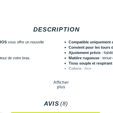
DESCRIPTION
OROS
vous offre un nouvelle
Compatible uniquement a
Convient pour les tours d
Ajustement précis
: fiabil
tour de votre bras.
Matière rugueuse
: tenue 
Tissu souple et respirant
Coloris
: lime
Afficher
ardiaque COROS
Les autres produits
COROS
plus
AVIS
(8)