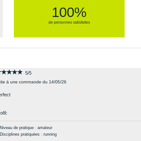
100%
de personnes satisfaites
★★★★★
★★★★★
5/5
ite à une commande du 14/05/26
rfect
ofil:
Niveau de pratique : amateur
Disciplines pratiquées : running