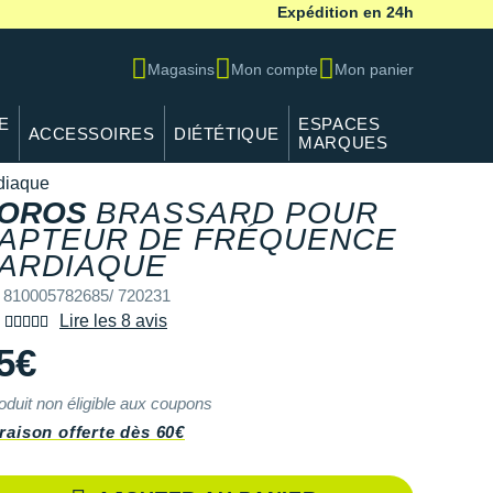
Expédition en 24h
Magasins
Mon compte
Mon panier
E
ESPACES
ACCESSOIRES
DIÉTÉTIQUE
MARQUES
rdiaque
OROS
BRASSARD POUR
APTEUR DE FRÉQUENCE
REF 810005782685/ 7
ARDIAQUE
 810005782685/ 720231
Lire les 8 avis
5€
oduit non éligible aux coupons
raison offerte dès 60€