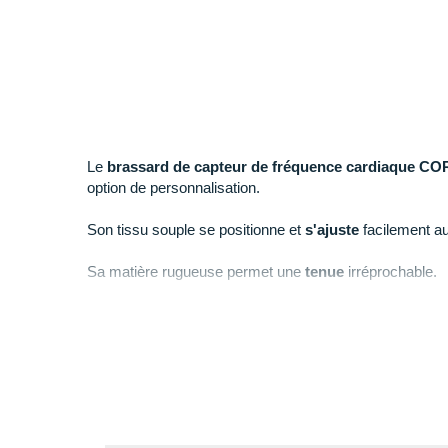
Le
brassard de capteur de fréquence cardiaque C
option de personnalisation.
Son tissu souple se positionne et
s'ajuste
facilement au
Sa matière rugueuse permet une
tenue
irréprochable.
Points clés du
brassard de capteur de fréquence c