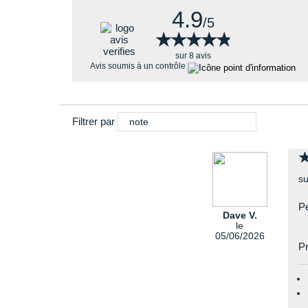
4.9
/5
★★★★★
★★★★★
sur 8 avis
Avis soumis à un contrôle
Filtrer par
note
su
Pe
Dave V.
le
05/06/2026
Pr