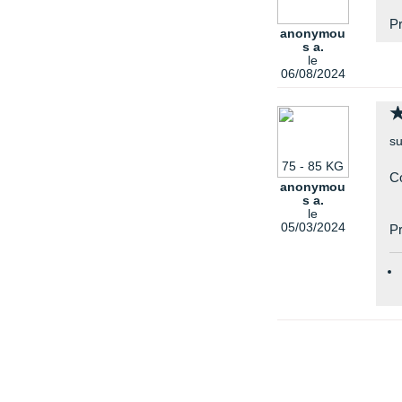
Pr
anonymou
s a.
le
06/08/2024
su
75 - 85 KG
Co
anonymou
s a.
le
05/03/2024
Pr