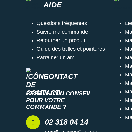
AIDE
Questions fréquentes
Le
Suivre ma commande
Ma
Retourner un produit
Ma
Guide des tailles et pointures
Ma
Parrainer un ami
Ma
Ma
Ma
CONTACT
Ma
Ma
BESOIN D'UN CONSEIL
POUR VOTRE
Ma
COMMANDE ?
Ma
Ma
02 318 04 14