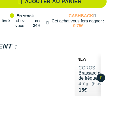
AJOUTER AU PANIER
CASHBACK
En stock
livré
chez
en
Cet achat vous fera gagner :
vous
24H
0,75€
NT :
NEW
COROS
Brassard pour capteur
de fréquence cardiaque
Noté 4.7 sur 5
4.7
(6 avis)
Vendu 15€
15€