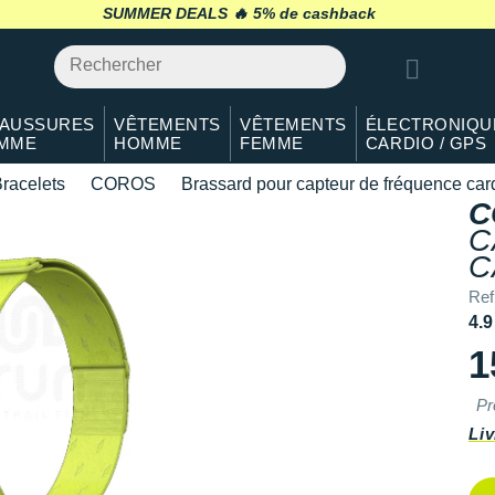
SUMMER DEALS 🔥
retour 30 jours
*
AUSSURES
VÊTEMENTS
VÊTEMENTS
ÉLECTRONIQU
MME
HOMME
FEMME
CARDIO / GPS
racelets
COROS
Brassard pour capteur de fréquence ca
C
C
C
Ref
4.9
1
Pr
Liv