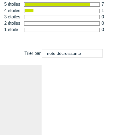
5 étoiles
7
4 étoiles
1
3 étoiles
0
2 étoiles
0
1 étoile
0
Trier par
note décroissante