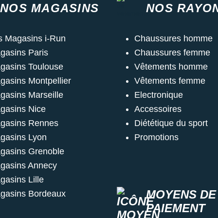
NOS MAGASINS
NOS RAYO
s Magasins i-Run
Chaussures homme
gasins Paris
Chaussures femme
gasins Toulouse
Vêtements homme
gasins Montpellier
Vêtements femme
gasins Marseille
Electronique
gasins Nice
Accessoires
gasins Rennes
Diététique du sport
gasins Lyon
Promotions
gasins Grenoble
gasins Annecy
gasins Lille
MOYENS DE
gasins Bordeaux
PAIEMENT