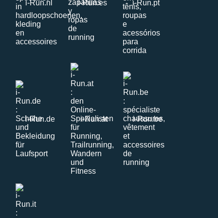
i-Run.nl
i-Run.es
i-Run.pt
i-Run.de
i-Run.at
i-Run.be