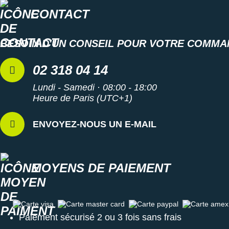
Suunto
CONTACT
Ta Energy
BESOIN D'UN CONSEIL POUR VOTRE COMMA
The North Face
02 318 04 14
Thuasne
Lundi - Samedi · 08:00 - 18:00
Under Armour
Heure de Paris (UTC+1)
Withings
ENVOYEZ-NOUS UN E-MAIL
X-Bionic
X-Socks
MOYENS DE PAIEMENT
+ Voir toutes les marques
Carte visa
Carte master card
Carte paypal
Carte amex
Paiement sécurisé 2 ou 3 fois sans frais