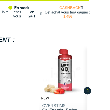
CASHBACK
En stock
livré
chez
en
Cet achat vous fera gagner :
vous
24H
1,45€
NT :
NEW
OVERSTIMS