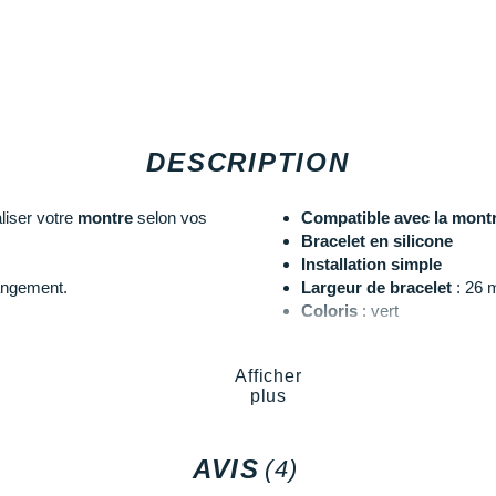
DESCRIPTION
iser votre
montre
selon vos
Compatible avec la mont
Bracelet en silicone
Installation simple
angement.
Largeur de bracelet
: 26
Coloris
: vert
Les autres produits
COROS
Afficher
plus
AVIS
(4)