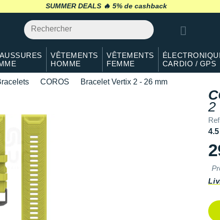
SUMMER DEALS 🔥
retour 30 jours
*
AUSSURES
VÊTEMENTS
VÊTEMENTS
ÉLECTRONIQU
MME
HOMME
FEMME
CARDIO / GPS
racelets
COROS
Bracelet Vertix 2 - 26 mm
C
2
Ref
4.5
2
Pr
Liv