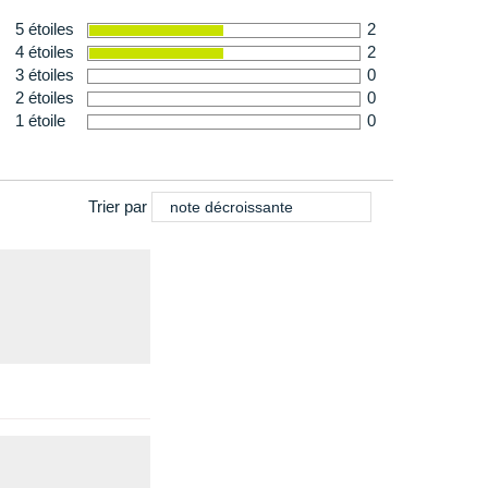
5 étoiles
2
4 étoiles
2
3 étoiles
0
2 étoiles
0
1 étoile
0
Trier par
note décroissante