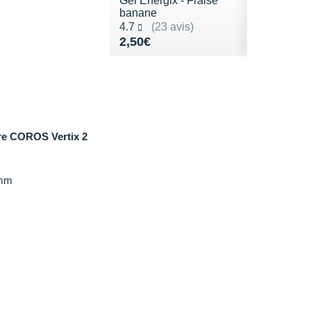
Gel Energix - Fraise
banane
Noté 4.7 sur 5
4.7
(23 avis)
Vendu 2,50€
2,50€
re COROS Vertix 2
 mm