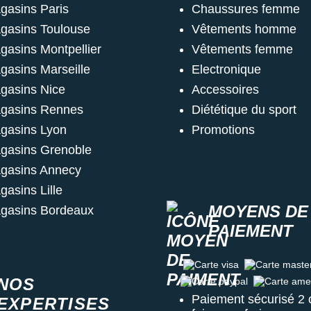
gasins Paris
Chaussures femme
gasins Toulouse
Vêtements homme
gasins Montpellier
Vêtements femme
gasins Marseille
Electronique
gasins Nice
Accessoires
gasins Rennes
Diététique du sport
gasins Lyon
Promotions
gasins Grenoble
gasins Annecy
gasins Lille
MOYENS DE
gasins Bordeaux
PAIEMENT
Carte visa
Carte master c
NOS
Carte paypal
Carte amex
Paiement sécurisé 2 
EXPERTISES