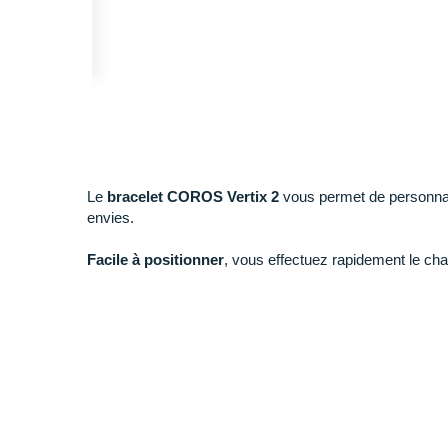
Le
bracelet COROS Vertix 2
vous permet de personnal
envies.
Facile à positionner
, vous effectuez rapidement le ch
Points clés du
bracelet COROS Vertix 2