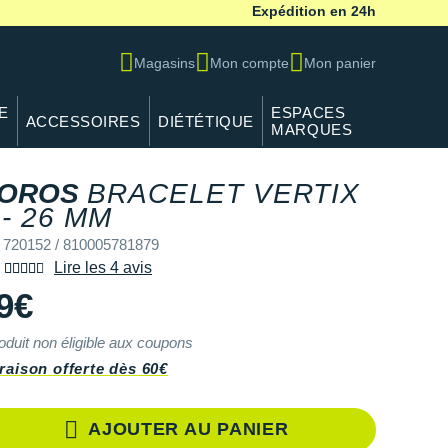
Expédition en 24h
Magasins
Mon compte
Mon panier
E
ESPACES
ACCESSOIRES
DIÉTÉTIQUE
MARQUES
OROS
BRACELET VERTIX
REF 720152 / 810005781
 - 26 MM
 720152 / 810005781879
Lire les 4 avis
9€
oduit non éligible aux coupons
raison offerte dès 60€
AJOUTER AU PANIER