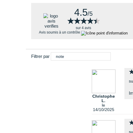
4.5
/5
★★★★★
★★★★★
sur 4 avis
Avis soumis à un contrôle
Filtrer par
note
su
I
Christophe
L.
le
14/10/2025
su