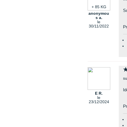
+ 85 KG
So
anonymou
s a.
le
30/11/2022
Pr
su
I
E R.
le
23/12/2024
Pr