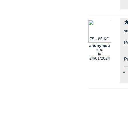
su
75 - 85 KG
Pr
anonymou
s a.
le
24/01/2024
Pr