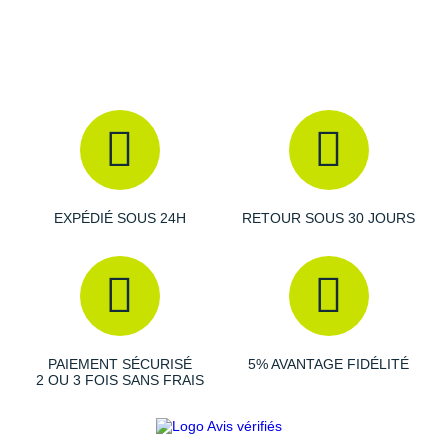
Raidlight
Reebok
Salomon
Saucony
Saxx
Scarpa
EXPÉDIÉ SOUS 24H
RETOUR SOUS 30 JOURS
Scott
Shokz
Sidas
PAIEMENT SÉCURISÉ
5% AVANTAGE FIDÉLITÉ
Smoon
2 OU 3 FOIS SANS FRAIS
Speedo