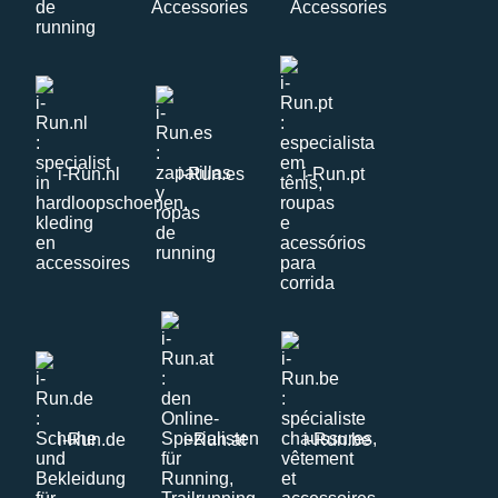
i-Run.nl
i-Run.es
i-Run.pt
i-Run.de
i-Run.at
i-Run.be