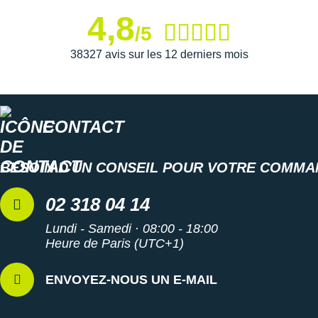
Suunto
4,8
/5
Ta Energy
38327 avis sur les 12 derniers mois
The North Face
Thuasne
Under Armour
CONTACT
Withings
BESOIN D'UN CONSEIL POUR VOTRE COMMA
X-Bionic
02 318 04 14
X-Socks
Lundi - Samedi · 08:00 - 18:00
+ Voir toutes les marques
Heure de Paris (UTC+1)
ENVOYEZ-NOUS UN E-MAIL