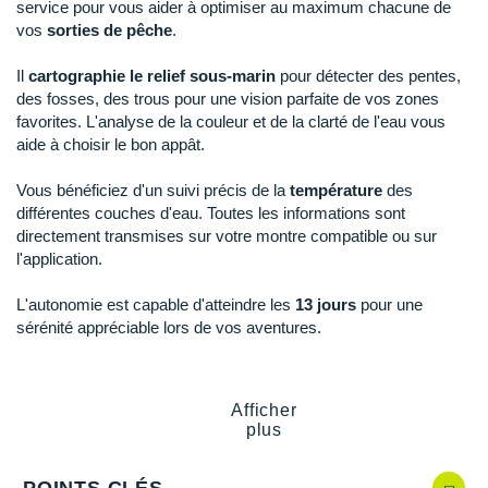
Reebok
Reebok
Orca
Shock Absorber
Silva
Oxsitis
service pour vous aider à optimiser au maximum chacune de
Collection CLUB
vos
sorties de pêche
.
DÉSTOCKAGE
PAR MARQUES
Hoka One One
Scott
Scott
Patagonia
Thuasne
Therabody
Patagonia
DÉSTOCKAGE
Divers
Il
cartographie le relief sous-marin
pour détecter des pentes,
Huawei
The North Face
The North Face
Saxx
Under Armour
Withings
Raidlight
des fosses, des trous pour une vision parfaite de vos zones
DÉSTOCKAGE
+ Voir tous les produits
électroniques
Équipe de France
favorites. L'analyse de la couleur et de la clarté de l'eau vous
+ Voir tous les
vêtements homme
Icebreaker
Under Armour
Under Armour
Scott
X-Moove
Zamst
+ Voir toutes les marques
aide à choisir le bon appât.
Trouvez votre montre sport GPS
Jumelles
+ Voir tous les
vêtements femme
Inov-8
+ Voir toutes les marques
+ Voir toutes les marques
+ Voir toutes les marques
+ Voir toutes les marques
+ Voir toutes les marques
Vous bénéficiez d'un suivi précis de la
température
des
Lacets / guêtres / semelles / pointes
différentes couches d'eau. Toutes les informations sont
La Sportiva
athlétisme
directement transmises sur votre montre compatible ou sur
l'application.
Maurten
Orientation
L'autonomie est capable d'atteindre les
13 jours
pour une
Merrell
Sac de couchage
sérénité appréciable lors de vos aventures.
Millet
Sécurité
Mizuno
Tours de cou
Afficher
plus
Points clés du
capteur COROS Hydrop
Naak
Triathlon-Natation
Uniquement compatible avec les montres COROS
POINTS CLÉS