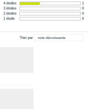
4 étoiles
1
3 étoiles
0
2 étoiles
0
1 étoile
0
Trier par
note décroissante