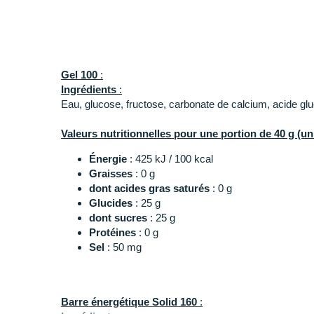
La
barre énergétique Solid 160
complète idéalement vo
course ou pendant vos sorties longues d'entraînement.
une bonne récupération et aide à compenser les pertes
Gel 100
:
Ingrédients
:
Eau, glucose, fructose, carbonate de calcium, acide gl
Valeurs nutritionnelles pour une portion de 40 g (un
Énergie
: 425 kJ / 100 kcal
Graisses
: 0 g
dont acides gras saturés
: 0 g
Glucides
: 25 g
dont sucres
: 25 g
Protéines
: 0 g
Sel
: 50 mg
Barre énergétique Solid 160
: