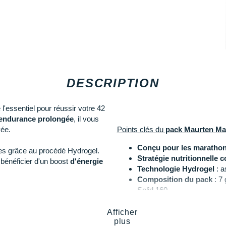
DESCRIPTION
l'essentiel pour réussir votre 42
endurance prolongée
, il vous
vée.
Points clés du
pack Maurten Ma
Conçu pour les marathon
es grâce au procédé Hydrogel.
Stratégie nutritionnelle 
 bénéficier d'un boost
d'énergie
Technologie Hydrogel
: a
Composition du pack
: 7 
Solid 160
fournissent une recharge
Gourde Maurten 500 ml o
ir vos réserves de glycogène et
Afficher
plus