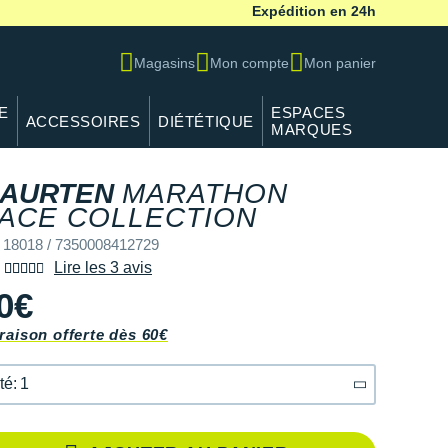
Expédition en 24h
Magasins
Mon compte
Mon panier
E
ESPACES
ACCESSOIRES
DIÉTÉTIQUE
MARQUES
AURTEN
MARATHON
ACE COLLECTION
 18018 / 7350008412729
Lire les 3 avis
0€
raison offerte dès 60€
té: 1
té: 1