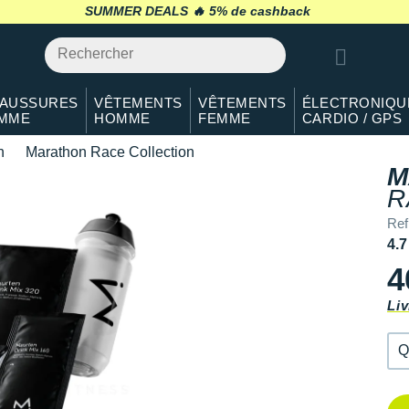
Qté: 2
SUMMER DEALS 🔥
retour 30 jours
*
AUSSURES
VÊTEMENTS
VÊTEMENTS
ÉLECTRONIQU
MME
HOMME
FEMME
CARDIO / GPS
n
Marathon Race Collection
M
R
Ref
4.7
4
Liv
Q
Q