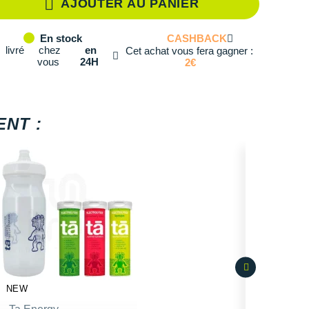
AJOUTER AU PANIER
té: 2
CASHBACK
En stock
livré
chez
en
Cet achat vous fera gagner :
vous
24H
2€
NT :
NEW