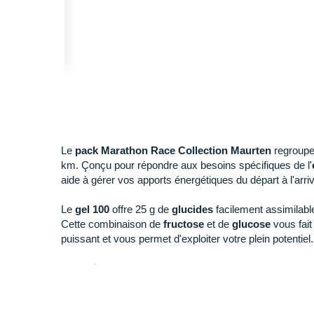
Le
pack Marathon Race Collection Maurten
regroupe 
km. Çonçu pour répondre aux besoins spécifiques de l'
aide à gérer vos apports énergétiques du départ à l'arri
Le
gel 100
offre 25 g de
glucides
facilement assimilabl
Cette combinaison de
fructose
et
de
glucose
vous fait
puissant et vous permet d'exploiter votre plein potentiel.
Les
préparations pour boisson Drink Mix 320
et
160
concentrée en glucides et en électrolytes pour mainten
prévenir la déshydratation.