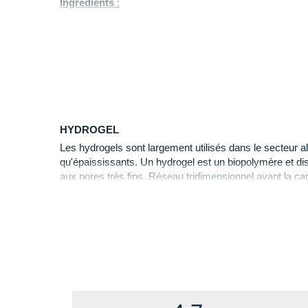
Ingrédients
:
Sirop glucose-fructose, flocons d'avoine 26%, maltodextri
tournesol, sirop de glucose, sel, émulsifiant (lécithine), e
PEUT CONTENIR DES TRACES DE : LAIT / SOJA / 
SÉSAME / AMANDES / NOISETTES / NOIX / NOIX D
NOIX DU BRÉSIL / PISTACHES / NOIX DE MACADA
Valeurs nutritionnelles pour 1 barre de 55g
:
HYDROGEL
Énergie
: 842 kJ / 199 kcal
Les hydrogels sont largement utilisés dans le secteur a
Lipides
: 3.1 g
qu'épaississants. Un hydrogel est un biopolymère et d
Dont saturés
: 0.4 g
aux pores très fins. Réseau tridimensionnel ayant la capa
Glucides
: 40 g
Dont sucres
: 17.5 g
Fibres
: 1.4 g
Protéines
: 2.2 g
Sel
: 0.62 g
Préparation pour boisson Drink Mix 160
: