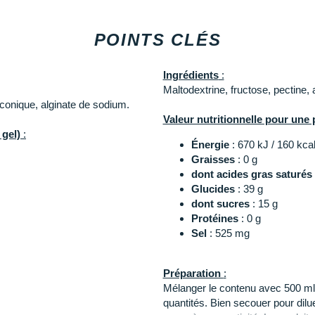
tre apport glucidique avant la
 Sa teneur en sodium favorise
POINTS CLÉS
 minérales.
Les autres produits
Maurten
Ingrédients
:
Maltodextrine, fructose, pectine,
uconique, alginate de sodium.
Valeur nutritionnelle pour une 
 gel)
:
Énergie
: 670 kJ / 160 kca
Graisses
: 0 g
dont acides gras saturés
Glucides
: 39 g
dont sucres
: 15 g
Protéines
: 0 g
Sel
: 525 mg
Préparation
:
Mélanger le contenu avec 500 ml 
quantités. Bien secouer pour dil