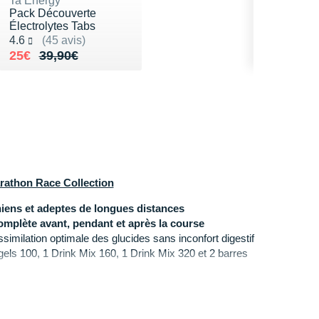
Ta Energy
Pack Découverte
Électrolytes Tabs
Noté 4.6 sur 5
4.6
(45 avis)
Au lieu de 39,90€
Vendu 25€
25€
39,90€
rathon Race Collection
iens et adeptes de longues distances
complète avant, pendant et après la course
ssimilation optimale des glucides sans inconfort digestif
gels 100, 1 Drink Mix 160, 1 Drink Mix 320 et 2 barres
fferte