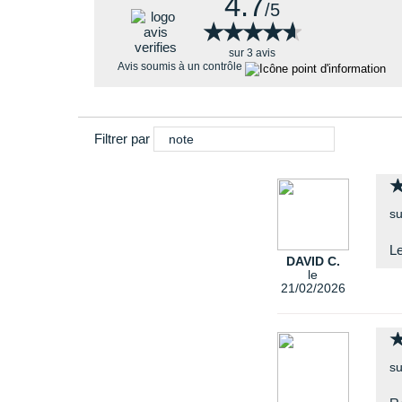
4.7
/5
★★★★★
★★★★★
sur 3 avis
Avis soumis à un contrôle
Filtrer par
note
su
Le
DAVID C.
le
21/02/2026
su