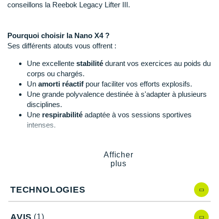
Suunto
conseillons la Reebok Legacy Lifter III.
Ta Energy
Pourquoi choisir la Nano X4 ?
The North Face
Ses différents atouts vous offrent :
Une excellente
stabilité
durant vos exercices au poids du
Thuasne
corps ou chargés.
Under Armour
Un
amorti réactif
pour faciliter vos efforts explosifs.
Une grande polyvalence destinée à s'adapter à plusieurs
Withings
disciplines.
Une
respirabilité
adaptée à vos sessions sportives
X-Bionic
intenses.
X-Socks
Afficher
Nano X4, quelles nouveautés ?
plus
+ Voir toutes les marques
Après comparaison avec la Nano X3, cette nouvelle itération
propose :
TECHNOLOGIES
Une nouvelle empeigne plus souple avec des panneaux
de
ventilation
pour augmenter la respirabilité.
AVIS
(1)