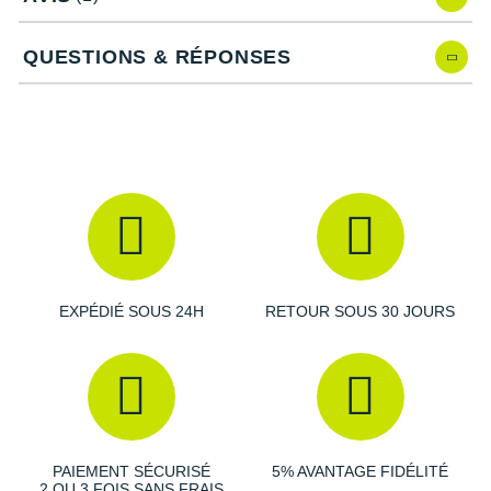
Une nouvelle languette plus haute pour éviter des
désagréments pendant les exercices.
Un poids revu à la baisse pour plus d
'aisance
.
QUESTIONS & RÉPONSES
Un nouveau design du châssis Lift and Run afin
d'améliorer le maintien, la stabilité et l'amorti.
Caractéristiques de la chaussure Nano X4
Drop
: 7 mm
EXPÉDIÉ SOUS 24H
RETOUR SOUS 30 JOURS
Amorti
: La semelle intermédiaire est composée d'une
couche de mousse
réactive
pour faciliter vos
mouvements explosifs. Le châssis et le clip au talon
forment un ensemble particulièrement
stable
en toutes
circonstances.
PAIEMENT SÉCURISÉ
5% AVANTAGE FIDÉLITÉ
2 OU 3 FOIS SANS FRAIS