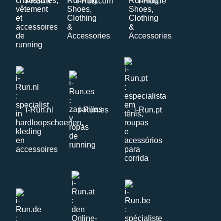
i-Run.fr
i-Run.com
i-Run.ie
i-Run.nl
i-Run.es
i-Run.pt