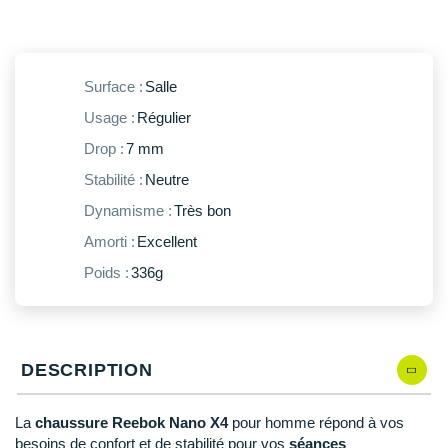
New Balance
PAR MARQUES
Nike
DÉSTOCKAGE
NNormal
Surface :
Salle
Usage :
Régulier
+ Voir tous les
accessoires
Odlo
Drop :
7 mm
On-Running
Stabilité :
Neutre
Orca
Dynamisme :
Très bon
Amorti :
Excellent
OVERSTIMS
Poids :
336g
Patagonia
Petzl
DESCRIPTION
Polar
Puma
La
chaussure Reebok Nano X4
pour homme répond à vos
besoins de confort et de stabilité pour vos
séances