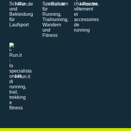
i-Run.de
i-Run.at
i-Run.be
i-Run.it