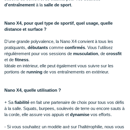
Raidlight
d'entraînement
à la
salle de sport
.
Reebok
Nano X4, pour quel type de sportif, quel usage, quelle
Salomon
distance et surface ?
Saucony
D'une grande polyvalence, la Nano X4 convient à tous les
pratiquants,
débutants
comme
confirmés
. Vous l'utilisez
Saxx
régulièrement pour vos sessions de
musculation
, de
crossfit
et de
fitness
.
Scarpa
Idéale en intérieur, elle peut également vous suivre sur les
portions de
running
de vos entraînements en extérieur.
Scott
Shokz
Nano X4, quelle utilisation ?
Sidas
+ Sa
fiabilité
en fait une partenaire de choix pour tous vos défis
Smoon
à la salle. Squats, burpees, soulevés de terre ou encore sauts à
la corde, elle assure vos appuis et
dynamise
vos efforts.
Speedo
- Si vous souhaitez un modèle axé sur l'haltérophilie, nous vous