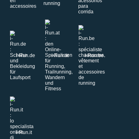
i-Run.de
i-Run.at
i-Run.be
i-Run.it