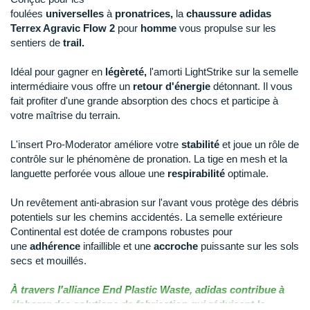
Raidlight
foulées
universelles
à
pronatrices,
la
chaussure adidas
Terrex Agravic Flow 2
pour
homme
vous propulse sur les
Reebok
sentiers de
trail.
Salomon
Idéal pour gagner en
légèreté,
l'amorti LightStrike sur la semelle
intermédiaire vous offre un
retour d'énergie
détonnant. Il vous
Saucony
fait profiter d'une grande absorption des chocs et participe à
votre maîtrise du terrain.
Saxx
L'insert Pro-Moderator améliore votre
stabilité
et joue un rôle de
Scarpa
contrôle sur le phénomène de pronation. La tige en mesh et la
Scott
languette perforée vous alloue une
respirabilité
optimale.
Shokz
Un revêtement anti-abrasion sur l'avant vous protège des débris
potentiels sur les chemins accidentés. La semelle extérieure
Sidas
Continental est dotée de crampons robustes pour
une
adhérence
infaillible et une
accroche
puissante sur les sols
Smoon
secs et mouillés.
Speedo
À travers l'alliance End Plastic Waste, adidas contribue à
élaborer des solutions de fabrication qui réduisent la