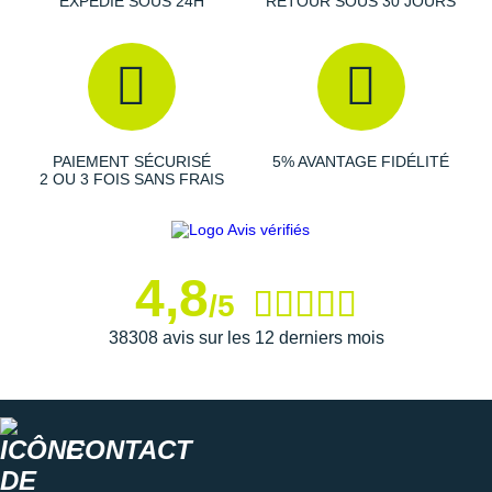
EXPÉDIÉ SOUS 24H
RETOUR SOUS 30 JOURS
Parcourez toute la collection
Adidas Terrex
pour homme et
trouvez la paire de chaussures de trail parfaite pour les sorties
outdoor !
Les autres produits
adidas
PAIEMENT SÉCURISÉ
5% AVANTAGE FIDÉLITÉ
2 OU 3 FOIS SANS FRAIS
4,8
/5
38308 avis sur les 12 derniers mois
CONTACT