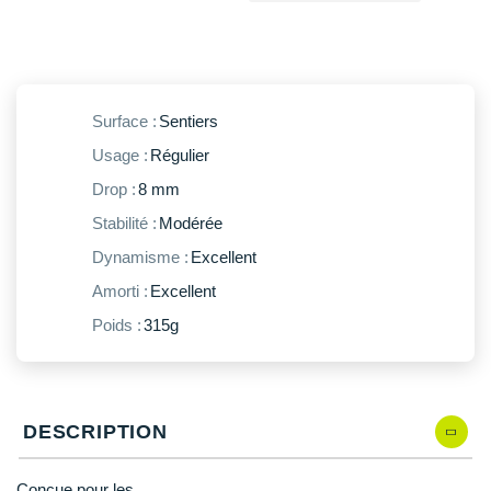
New Balance
PAR MARQUES
Nike
DÉSTOCKAGE
NNormal
Surface :
Sentiers
+ Voir tous les
accessoires
Odlo
Usage :
Régulier
On-Running
Drop :
8 mm
Stabilité :
Modérée
Orca
Dynamisme :
Excellent
OVERSTIMS
Amorti :
Excellent
Patagonia
Poids :
315g
Petzl
Polar
DESCRIPTION
Puma
Conçue pour les