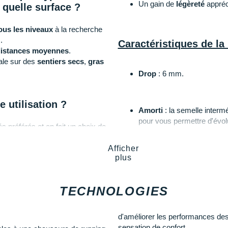
Un gain de
légèreté
appréc
t quelle surface ?
ous les niveaux
à la recherche
.
Caractéristiques de l
istances moyennes
.
éale sur des
sentiers secs
,
gras
Drop
: 6 mm.
 utilisation ?
Amorti
: la semelle intermé
pour vous permettre d'évol
préférés et en fait un choix de
dynamique
pour une meil
Afficher
plus
s lancer dans le défi de l'ultra
Empeigne (partie supérie
laisse l'air circuler libremen
TECHNOLOGIES
Un
pare-pierre
vous préser
hi 9 Gore-Tex ?
membrane Gore-Tex
vous
d'améliorer les performances des
sensation de confort.