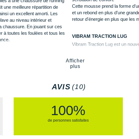
bles à une chaussure de running
Semelle extérieure
: doté
Cette mousse prend la forme d’un
t une meilleure répartition de
ore-Tex
.
accroche
pour une progress
et un rebond en plus d’une grande
insi un excellent amorti. Les
 bienvenu pour progresser.
profitez d'une efficace
trac
retour d'énergie en plus que les 
ave au niveau intérieur et
 la chaussure. En jouant sur ces
t votre bien-être.
 à toutes les foulées et tous les
VIBRAM TRACTION LUG
ance.
Semelle intérieure amovib
Vibram Traction Lug est un nouve
Poids constaté chez i-Run :
es.
l’élément clé de l’accroche : la
l’accroche de plus de 25%. Elle aj
de la chaussure pour courir par
Afficher
Les autres produits
Mizuno
50% en plus de fournir une propul
plus
VIBRAM MEGAGRIP
eilleurs bénéfices de retour
La semelle en Vibram Megagrip of
AVIS
(10)
a été développé avec pour mission
de terrain, notamment sur surface
100%
de personnes satisfaites