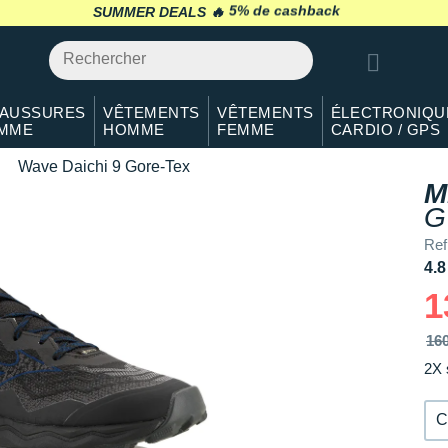
40.5
En rupture
SUMMER DEALS 🔥
retour 30 jours
*
41
En rupture
42
En rupture
AUSSURES
VÊTEMENTS
VÊTEMENTS
ÉLECTRONIQU
MME
HOMME
FEMME
CARDIO / GPS
42.5
Il en reste 4 !
Wave Daichi 9 Gore-Tex
43
En rupture
M
G
44
En stock
Ref
44.5
Il en reste 3 !
4.8
1
45
Il en reste 2 !
16
46
Il en reste 2 !
2X 
46.5
En rupture
C
47
En rupture