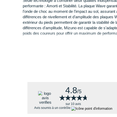
Seule technologie à combiner deux qualités indispensa
performante : Amorti et Stabilité. La plaque Wave garanti
D'une
membrane imperméable et respirante G
l’onde de choc au moment de l’impact au sol, assurant a
D'un
amorti
indispensable et un retour d'énergie
différences de nivellement et d’amplitude des plaques W
De
renforts
pour accroître la durabilité.
extérieur du pieds permettent de garantir la stabilité de
D'une
plaque de protection
pour votre sécurité e
différences d’amplitude, Mizuno est capable de s’adapter
D'une respirabilité optimale pendant votre effort.
poids des coureurs pour offrir un maximum de perform
D'une
stabilité
maximale pour plus de sérénité.
D'une adhérence et d'une accroche irréprochabl
GORE-TEX
Tige en Gore-Tex permettant d’obtenir l’imperméabilité 
tous les temps dans le plus grand confort.
MIZUNO ENERZY
MIZUNO ENERZY est un matériau unique qui offre les m
d'énergie et de souplesse dans l'industrie du sport. Il 
4.8
/5
★★★★★
★★★★★
sur 10 avis
Avis soumis à un contrôle