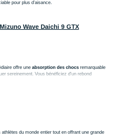
iable pour plus d'aisance.
a Mizuno Wave Daichi 9 GTX
diaire offre une
absorption des chocs
remarquable
uer sereinement. Vous bénéficiez d'un rebond
leure
propulsion
.
ure qui enveloppe le pied)
: pensée en mesh, elle
t pour vous fournir l'
aération
nécessaire à votre plaisir.
ve d'éventuels débris présents sur votre parcours. Sa
 promet une
imperméabilité
fiable face à la pluie.
 athlètes du monde entier tout en offrant une grande