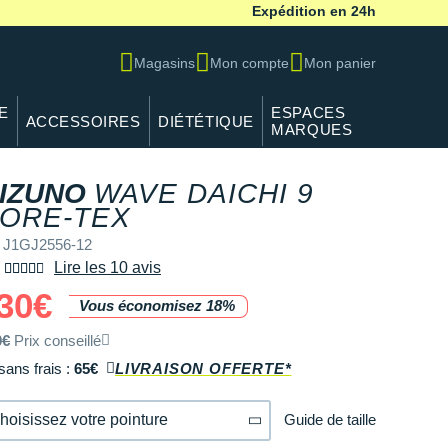
Expédition en 24h
Magasins
Mon compte
Mon panier
E
ESPACES
ACCESSOIRES
DIÉTÉTIQUE
MARQUES
IZUNO
WAVE DAICHI 9
REF J1GJ2556-12
ORE-TEX
 J1GJ2556-12
Lire les 10 avis
30€
Vous économisez 18%
0€
Prix conseillé
sans frais :
65€
LIVRAISON OFFERTE*
Guide de taille
hoisissez votre pointure