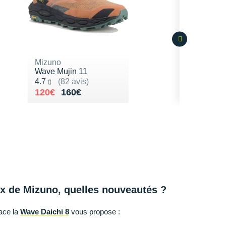
Mizuno
Wave Mujin 11
Noté 4.7 sur 5
4.7
(82 avis)
Au lieu de 160€
Vendu 120€
120€
160€
x de Mizuno, quelles nouveautés ?
ace la
Wave Daichi 8
vous propose :