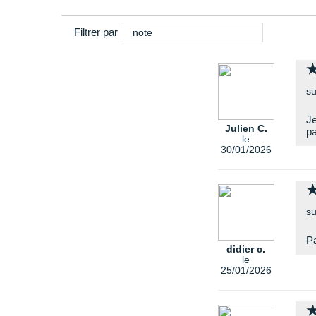
Filtrer par
note
su
Je
Julien C.
pa
le
30/01/2026
su
Pa
didier c.
le
25/01/2026