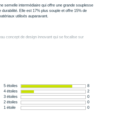
e de
crampons
, elle allie idéalement
adhérence
et
e semelle intermédiaire qui offre une grande souplesse
ion sûre sur une grande diversité de terrains. Vous
 durabilité. Elle est 17% plus souple et offre 15% de
tion
vers l'avant.
matériaux utilisés auparavant.
le
au concept de design innovant qui se focalise sur
 312 g en taille 42
 forme du crantage. Vibram Traction Lug augmente
oute de la stabilité et augmente la surface d’appui de
sion et un pouvoir de freinage sans équivalent.
fre d’excellentes propriétés d’adhérence sur tout type
s glissantes, et une durabilité élevée.
5 étoiles
8
4 étoiles
2
3 étoiles
0
2 étoiles
0
1 étoile
0