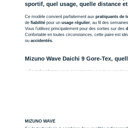
sportif, quel usage, quelle distance e
Ce modèle convient parfaitement aux
pratiquants de t
de
fiabilité
pour un
usage régulier
, au fil des semaines
Vous l'utilisez principalement pour des sorties sur des
d
Confortable en toutes circonstances, cette paire est id
ou
accidentés
.
Mizuno Wave Daichi 9 Gore-Tex, quelle
+ Sa
polyvalence
vous accompagne sur tous vos tracés 
prédilection pour chacune de vos aventures outdoor.
- Si vous souhaitez parcourir de longues distances et vou
trail, nous vous conseillons la
Wave Mujin 10
.
Pourquoi choisir la Mizuno Wave Daic
MIZUNO WAVE
En choisissant la Wave Daichi 9, vous pouvez profiter :