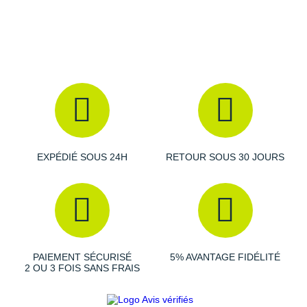
Suunto
Ta Energy
The North Face
Thuasne
Under Armour
Withings
EXPÉDIÉ SOUS 24H
RETOUR SOUS 30 JOURS
X-Bionic
X-Socks
+ Voir toutes les marques
PAIEMENT SÉCURISÉ
5% AVANTAGE FIDÉLITÉ
2 OU 3 FOIS SANS FRAIS