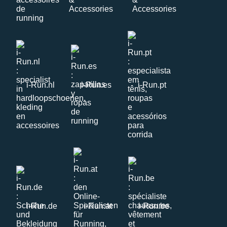
i-Run.nl
i-Run.es
i-Run.pt
i-Run.de
i-Run.at
i-Run.be