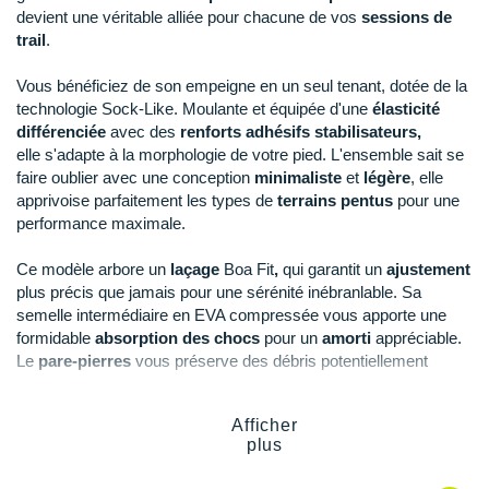
New Balance
PAR MARQUES
devient une véritable alliée pour chacune de vos
sessions de
trail
.
46.5
En rupture
Nike
DÉSTOCKAGE
Vous bénéficiez de son empeigne en un seul tenant, dotée de la
47
Il en reste 3 !
NNormal
technologie Sock-Like. Moulante et équipée d'une
élasticité
différenciée
avec des
renforts adhésifs stabilisateurs,
+ Voir tous les
accessoires
Odlo
elle s'adapte à la morphologie de votre pied. L'ensemble sait se
faire oublier avec une conception
minimaliste
et
légère
, elle
On-Running
apprivoise parfaitement les types de
terrains pentus
pour une
performance maximale.
Orca
Ce modèle arbore un
laçage
Boa Fit
,
qui garantit un
ajustement
OVERSTIMS
plus précis que jamais pour une sérénité inébranlable. Sa
Patagonia
semelle intermédiaire en EVA compressée vous apporte une
formidable
absorption des chocs
pour un
amorti
appréciable.
Petzl
Le
pare-pierres
vous préserve des débris potentiellement
présents sur votre route.
Polar
Afficher
Sa semelle extérieure composée du Frixion White Compound et
plus
Puma
ses
crampons
vous offrent une
adhérence
et une
accroche
irréprochables pour vous permettre d'évoluer constamment