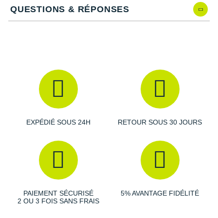
Suunto
d'origine végétale
QUESTIONS & RÉPONSES
Drop
: 8 mm
Ta Energy
Poids constaté chez i-Run
: 208 g en taille 42
Coloris
: jaune, noir et blanc
The North Face
Les autres produits
Salomon
Thuasne
Under Armour
Withings
EXPÉDIÉ SOUS 24H
RETOUR SOUS 30 JOURS
X-Bionic
X-Socks
+ Voir toutes les marques
PAIEMENT SÉCURISÉ
5% AVANTAGE FIDÉLITÉ
2 OU 3 FOIS SANS FRAIS