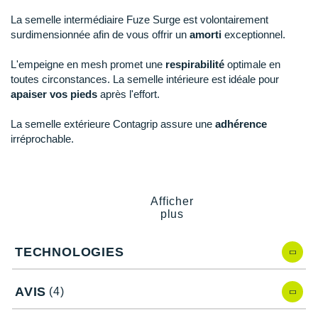
Raidlight
La semelle intermédiaire Fuze Surge est volontairement
Reebok
surdimensionnée afin de vous offrir un
amorti
exceptionnel.
Salomon
L'empeigne en mesh promet une
respirabilité
optimale en
toutes circonstances. La semelle intérieure est idéale pour
Saucony
apaiser vos pieds
après l'effort.
Saxx
La semelle extérieure Contagrip assure une
adhérence
irréprochable.
Scarpa
Scott
Points clés de la
chaussure de récupération Salomon Reelax
Moc 6.0
Afficher
Shokz
plus
Semelle intermédiaire surdimensionnée avec mousse
Sidas
Fuze Surge
: amorti
TECHNOLOGIES
Empeigne en mesh
: respirabilité
Smoon
Talon repliable
: polyvalence
Semelle extérieure Contagrip
: adhérence
AVIS
(4)
Speedo
Semelle intérieure moulée pour masser les pieds
Conçue en partie avec des matériaux