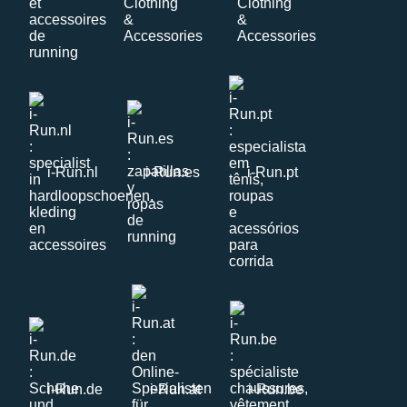
i-Run.nl
i-Run.es
i-Run.pt
i-Run.de
i-Run.at
i-Run.be