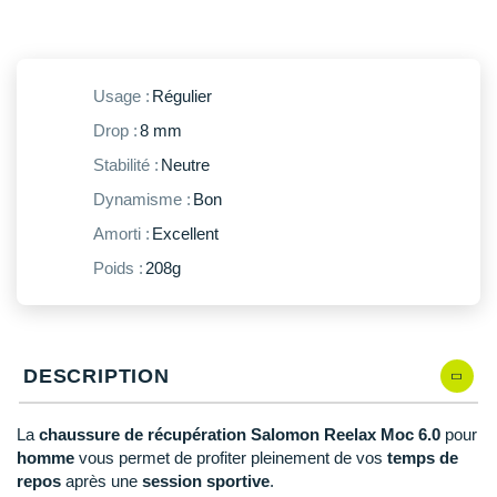
New Balance
PAR MARQUES
Nike
DÉSTOCKAGE
NNormal
Usage :
Régulier
Drop :
8 mm
+ Voir tous les
accessoires
Odlo
Stabilité :
Neutre
On-Running
Dynamisme :
Bon
Orca
Amorti :
Excellent
Poids :
208g
OVERSTIMS
Patagonia
Petzl
DESCRIPTION
Polar
La
chaussure de récupération Salomon Reelax Moc 6.0
pour
Puma
homme
vous permet de profiter pleinement de vos
temps de
repos
après une
session sportive
.