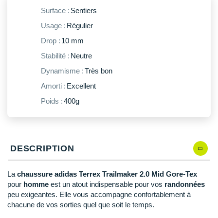
New Balance
PAR MARQUES
Surface :
Sentiers
Nike
Usage :
Régulier
DÉSTOCKAGE
NNormal
Drop :
10 mm
Stabilité :
Neutre
+ Voir tous les
accessoires
Odlo
Dynamisme :
Très bon
On-Running
Amorti :
Excellent
Orca
Poids :
400g
OVERSTIMS
Patagonia
DESCRIPTION
Petzl
La
chaussure adidas Terrex Trailmaker 2.0 Mid Gore-Tex
Polar
pour
homme
est un atout indispensable pour vos
randonnées
peu exigeantes. Elle vous accompagne confortablement à
Puma
chacune de vos sorties quel que soit le temps.