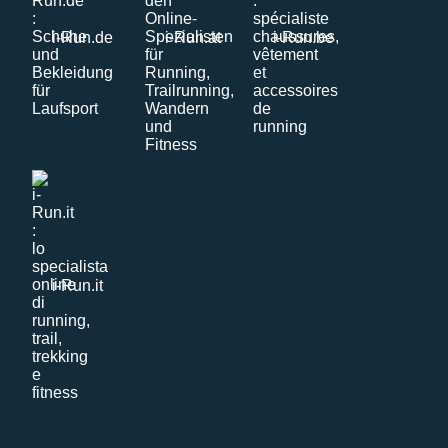
i-Run.de
i-Run.at
i-Run.be
i-Run.it