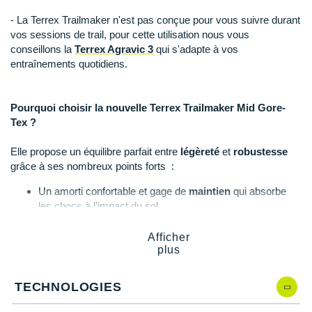
Suunto
- La Terrex Trailmaker n'est pas conçue pour vous suivre durant
Ta Energy
vos sessions de trail, pour cette utilisation nous vous
conseillons la
Terrex Agravic 3
qui s'adapte à vos
The North Face
entraînements quotidiens.
Thuasne
Pourquoi choisir la nouvelle Terrex Trailmaker Mid Gore-
Under Armour
Tex ?
Withings
Elle propose un équilibre parfait entre
légèreté
et
robustesse
grâce à ses nombreux points forts :
X-Bionic
Un amorti confortable et gage de
maintien
qui absorbe
X-Socks
les chocs à l'impact du sol.
Une
membrane imperméable
: protection par tous les
temps.
+ Voir toutes les marques
Afficher
Une tige mi-haute avec une languette à gousset qui
plus
soutient votre pied
même sur les terrains accidentés.
Un col rembourré et un talon renforcé doté d'une boucle à
TECHNOLOGIES
l'arrière.
Une semelle extérieure équipée de crampons