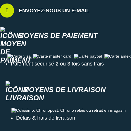
et renouvelables
Poids constaté chez i-Run : 400 g en taille 42
ENVOYEZ-NOUS UN E-MAIL
Toutes les
chaussures de randonnée
Les autres produits
adidas
MOYENS DE PAIEMENT
Carte visa
Carte master card
Carte paypal
Carte amex
Paiement sécurisé 2 ou 3 fois sans frais
MOYENS DE LIVRAISON
Colissimo, Chronopost, Chrono relais ou retrait en magasin
Délais & frais de livraison