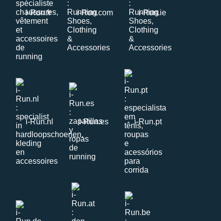
i-Run.fr
i-Run.com
i-Run.ie
i-Run.nl
i-Run.es
i-Run.pt