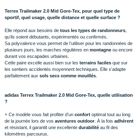
Raidlight
Terrex Trailmaker 2.0 Mid Gore-Tex, pour quel type de
Reebok
sportif, quel usage, quelle distance et quelle surface ?
Salomon
Elle répond aux besoins de
tous les types de randonneurs
,
qu'ils soient débutants, expérimentés ou confirmés.
Saucony
Sa polyvalence vous permet de l'utiliser pour les randonnées de
plusieurs jours, les marches régulières en
montagne
ou encore
Saxx
durant vos escapades urbaines.
Cette paire excelle aussi bien sur les
terrains faciles
que sur
Scarpa
les sentiers accidentés moyennent techniques. Elle s'adapte
parfaitement aux
sols secs comme mouillés
.
Scott
Shokz
adidas Terrex Trailmaker 2.0 Mid Gore-Tex, quelle utilisation
?
Sidas
+ Ce modèle vous fait profiter d'un
confort
optimal tout au long
Smoon
de la journée lors de vos
aventures outdoor
. À la fois
adhérent
et résistant, il garantit une excellente
durabilité
au fil des
Speedo
kilomètres parcourus.