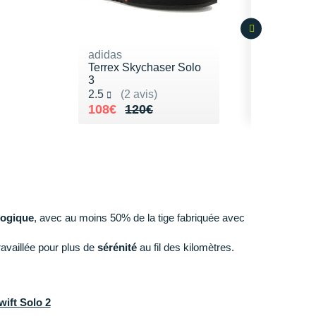
adidas
Terrex Skychaser Solo
3
Noté 2.5 sur 5
2.5
(2 avis)
Au lieu de 120€
Vendu 108€
108€
120€
logique
, avec au moins 50% de la tige fabriquée avec
ravaillée pour plus de
sérénité
au fil des kilomètres.
wift Solo 2