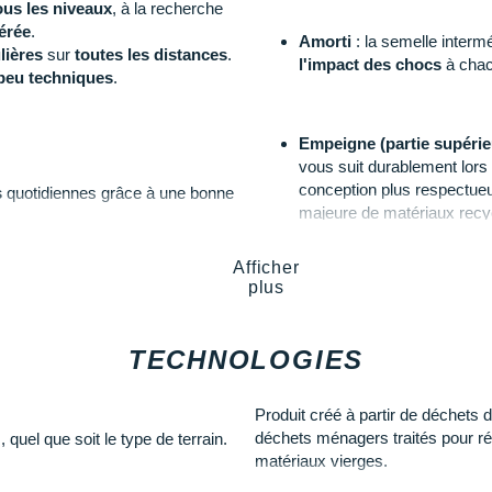
ous les niveaux
, à la recherche
érée
.
Amorti
: la semelle inter
lières
sur
toutes les distances
.
l'impact des chocs
à chac
peu techniques
.
Empeigne (partie supérie
vous suit durablement lors 
conception plus respectueu
s
quotidiennes grâce à une bonne
majeure de matériaux recy
s se font plus rudes. Pour une
 cheville nous vous recommandons
Afficher
plus
Semelle extérieure
: retra
accroche appréciable. Elle
résiste à l'abrasion
.
TECHNOLOGIES
lo vous pouvez profiter :
À travers l'alliance End Plasti
Produit créé à partir de déchets
fabrication qui réduisent la po
déchets ménagers traités pour ré
quel que soit le type de terrain.
e
pour se montrer à la hauteur de
les déchets plastiques.
matériaux vierges.
daptée et une
stabilité
optimale.