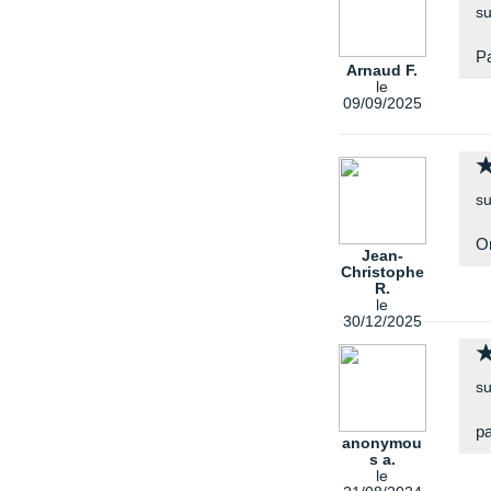
su
Pa
Arnaud F.
le
09/09/2025
su
Or
Jean-
Christophe
R.
le
30/12/2025
su
pa
anonymou
s a.
le