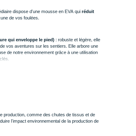
médiaire dispose d'une mousse en EVA qui
réduit
une de vos foulées.
ure qui enveloppe le pied)
: robuste et légère, elle
de vos aventures sur les sentiers. Elle arbore une
se de notre environnement grâce à une utilisation
clés.
vaillée, elle apporte une meilleure adhérence et une
 est à son aise lors des
changements de direction
et
c Waste, adidas contribue à élaborer des solutions de
 de production, comme des chutes de tissus et de
llution de l'environnement terrestre et maritime par
duire l'impact environnemental de la production de