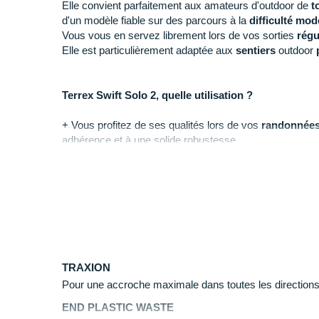
Elle convient parfaitement aux amateurs d'outdoor de
t
d'un modèle fiable sur des parcours à la
difficulté mod
Vous vous en servez librement lors de vos sorties
régu
Elle est particulièrement adaptée aux
sentiers
outdoor
Terrex Swift Solo 2, quelle utilisation ?
+ Vous profitez de ses qualités lors de vos
randonnée
adhérence et à une solide robustesse.
- Elle n'est pas idéale lorsque les conditions climatique
imperméabilité totale et un meilleur maintien de votre
davantage la
Terrex Free Hiker 2.0 Gore-Tex
.
Pourquoi choisir la Terrex Swift Solo 2 ?
En choisissant la nouvelle version de la Terrex Swift So
TRAXION
Pour une accroche maximale dans toutes les directions, 
D'une tige en ripstop à la fois
légère
et
résistant
toutes vos attentes.
END PLASTIC WASTE
D'une semelle extérieure offrant une
adhérence
a