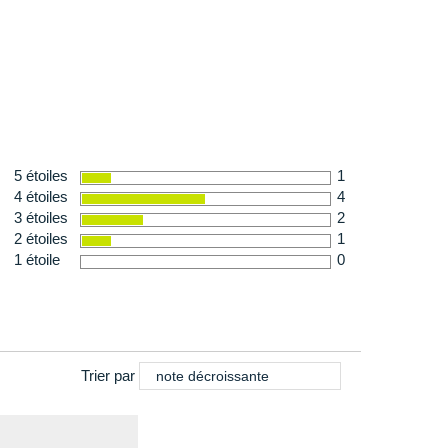
e
 353 g en taille 42
onnée
das Terrex
pour homme et trouvez la paire de
les sorties outdoor !
5 étoiles
1
4 étoiles
4
3 étoiles
2
2 étoiles
1
1 étoile
0
Trier par
note décroissante