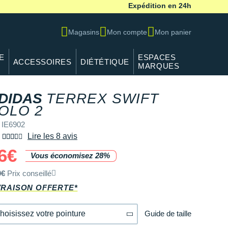
Expédition en 24h
Magasins
Mon compte
Mon panier
E
ESPACES
ACCESSOIRES
DIÉTÉTIQUE
MARQUES
DIDAS
TERREX SWIFT
REF IE6902
OLO 2
 IE6902
Lire les 8 avis
6€
Vous économisez 28%
0€
Prix conseillé
VRAISON OFFERTE*
Guide de taille
hoisissez votre pointure