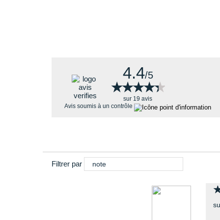
Conçu pour une accroche maximale sur terrain mixte et
Contagrip TD associe des crampons profonds et agres
4.4
/5
★★★★★
★★★★★
sur 19 avis
Avis soumis à un contrôle
Filtrer par
note
su