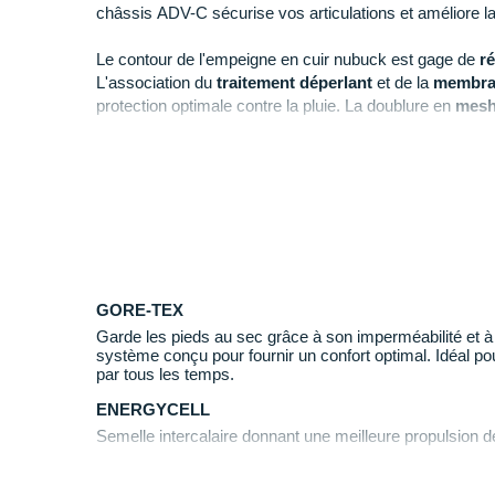
châssis ADV-C sécurise vos articulations et améliore l
Le contour de l'empeigne en cuir nubuck est gage de
r
L'association du
traitement déperlant
et de la
membra
protection optimale contre la pluie. La doublure en
mes
durant vos efforts.
La
tige montante
et
rembourrée
enveloppe votre chev
exemplaire. La
mousse EVA
présente dans la semelle 
efficacement
les chocs
pour enchaîner les kilomètres 
Points clés de la
chaussure Salomon Quest Element
GORE-TEX
Garde les pieds au sec grâce à son imperméabilité et à s
système conçu pour fournir un confort optimal. Idéal pour
par tous les temps.
ENERGYCELL
Semelle intercalaire donnant une meilleure propulsion d
CONTAGRIP TD