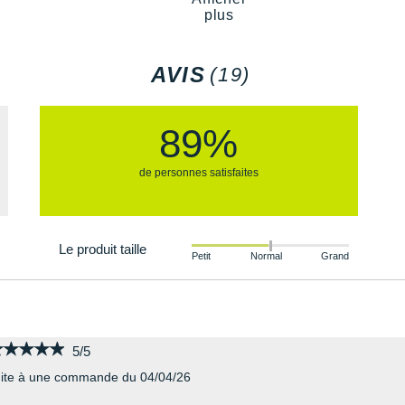
 une résistance prolongée, le
plus
sifs à une gomme plus robuste.
AVIS
(19)
89%
de personnes satisfaites
Le produit taille
Petit
Normal
Grand
★★★★★
★★★★★
5/5
ite à une commande du 04/04/26