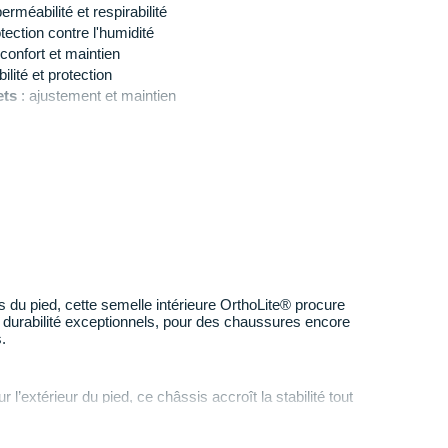
erméabilité et respirabilité
tection contre l'humidité
 confort et maintien
ilité et protection
ets
: ajustement et maintien
n EVA EnergyCell
: absorption des chocs et dynamisme
ite moulée
: amorti, respirabilité et durabilité
ble
n
: 552 g en taille 42
onnée
 du pied, cette semelle intérieure OrthoLite® procure
ne durabilité exceptionnels, pour des chaussures encore
.
 l’extérieur du pied, ce châssis accroît la stabilité tout
ant-pied pour un déroulé plus fluide.