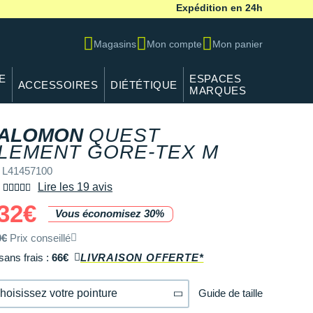
Expédition en 24h
Magasins
Mon compte
Mon panier
E
ESPACES
ACCESSOIRES
DIÉTÉTIQUE
MARQUES
ALOMON
QUEST
REF L414
LEMENT GORE-TEX M
 L41457100
Lire les 19 avis
32€
Vous économisez 30%
0€
Prix conseillé
sans frais :
66€
LIVRAISON OFFERTE*
Guide de taille
hoisissez votre pointure