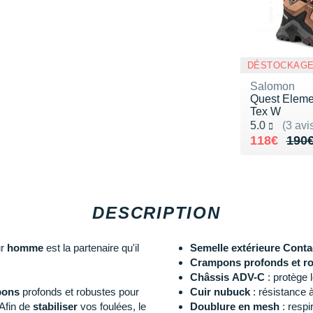
DÉSTOCKAG
Salomon
Quest Eleme
Tex W
Noté 5.0 sur
5.0
(3 avi
Au lieu de
Vendu 118
118€
190
DESCRIPTION
ur
homme
est la partenaire qu'il
Semelle extérieure Conta
Crampons profonds et r
Châssis ADV-C
: protège le
pons
profonds et robustes pour
Cuir nubuck
: résistance à
 Afin de
stabiliser
vos foulées, le
Doublure en mesh
: respir