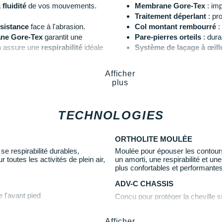
a
fluidité
de vos mouvements.
Membrane Gore-Tex
: imp
Traitement déperlant
: pro
ésistance
face à l'abrasion.
Col montant rembourré
:
ne Gore-Tex
garantit une
Pare-pierres orteils
: durab
h
assure une
respirabilité
idéale
Système de laçage à œill
Semelle intermédiaire e
Semelle intérieure Orthol
Afficher
ille pour un
confort
de marche
Semelle intérieure amovi
plus
intermédiaire
absorbe
Drop
: 10 mm
sereinement.
Poids constaté chez i-Ru
Coloris
: noir, gris et vert
TECHNOLOGIES
Toutes les
chaussures de rand
 GTX
ORTHOLITE MOULÉE
Les autres produits
Salomon
e respirabilité durables,
Moulée pour épouser les contours
 toutes les activités de plein air,
un amorti, une respirabilité et u
plus confortables et performantes
ADV-C CHASSIS
e l'avant pied
Conçu pour protéger la cheville sur
en préservant la souplesse de l’av
Afficher