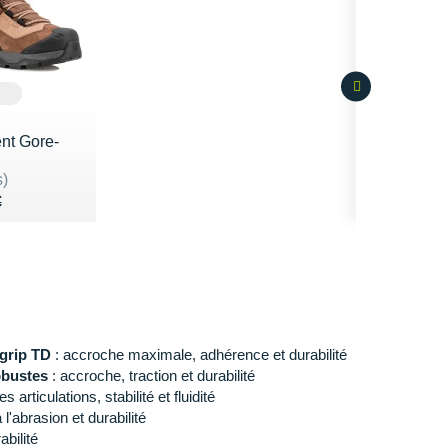
E
nt Gore-
 5
s)
 190€
€
€
grip TD
: accroche maximale, adhérence et durabilité
obustes
: accroche, traction et durabilité
s articulations, stabilité et fluidité
 l'abrasion et durabilité
abilité