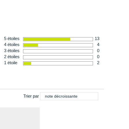
5 étoiles
13
4 étoiles
4
3 étoiles
0
2 étoiles
0
1 étoile
2
Trier par
note décroissante