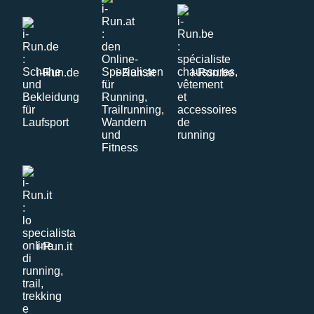
i-Run.de
i-Run.at
i-Run.be
i-Run.it