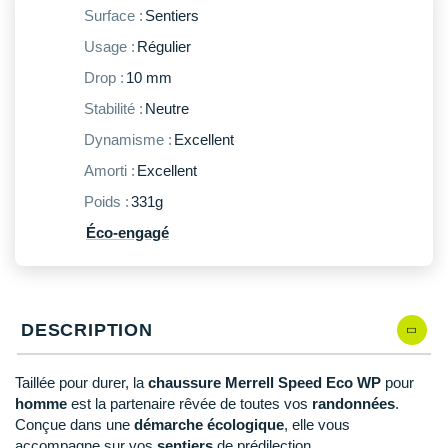
New Balance
PAR MARQUES
Surface :
Sentiers
Nike
Usage :
Régulier
DÉSTOCKAGE
Drop :
10 mm
NNormal
Stabilité :
Neutre
+ Voir tous les
accessoires
Odlo
Dynamisme :
Excellent
On-Running
Amorti :
Excellent
Poids :
331g
Orca
Éco-engagé
OVERSTIMS
Patagonia
DESCRIPTION
Petzl
Polar
Taillée pour durer, la
chaussure Merrell Speed Eco WP
pour
homme
est la partenaire rêvée de toutes vos
randonnées
.
Puma
Conçue dans une
démarche écologique
, elle vous
accompagne sur vos
sentiers
de prédilection.