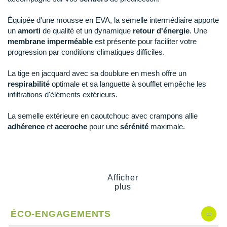
Raidlight
Équipée d'une mousse en EVA, la semelle intermédiaire apporte
Reebok
un
amorti
de qualité et un dynamique
retour d'énergie
. Une
membrane imperméable
est présente pour faciliter votre
Salomon
progression par conditions climatiques difficiles.
Saucony
La tige en jacquard avec sa doublure en mesh offre un
respirabilité
optimale et sa languette à soufflet empêche les
Saxx
infiltrations d'éléments extérieurs.
Scarpa
La semelle extérieure en caoutchouc avec crampons allie
adhérence
et
accroche
pour une
sérénité
maximale.
Scott
Shokz
Points clés de la
chaussure Merrell Speed Eco WP
Sidas
Idéale pour vos randonnées sur toutes les distances
Afficher
plus
Membrane imperméable
Smoon
Semelle intermédiaire avec mousse en EVA
: amorti et
retour d'énergie
Speedo
ÉCO-ENGAGEMENTS
Tige en jacquard et doublure en mesh
: respirabilité