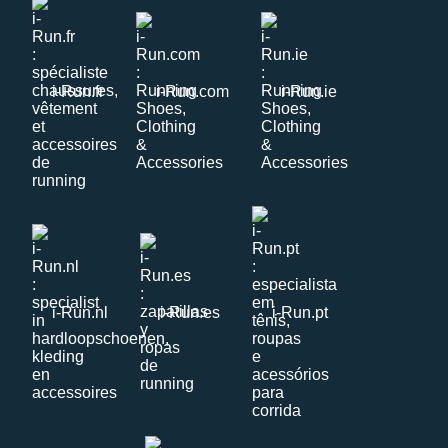
i-Run.fr
i-Run.com
i-Run.ie
i-Run.nl
i-Run.es
i-Run.pt