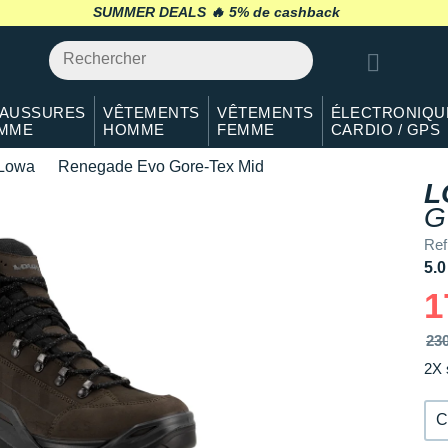
41.5
Il en reste 2 !
SUMMER DEALS 🔥
retour 30 jours
*
42
En stock
42.5
Il en reste 3 !
AUSSURES
VÊTEMENTS
VÊTEMENTS
ÉLECTRONIQU
MME
HOMME
FEMME
CARDIO / GPS
43.5
En stock
Lowa
Renegade Evo Gore-Tex Mid
44
Il en reste 3 !
L
G
44.5
En stock
Ref
45
Il en reste 2 !
5.0
1
46
Il en reste 1 !
23
46.5
En rupture
2X 
C