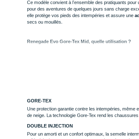
Ce modèle convient à l'ensemble des pratiquants pour
pour des aventures de quelques jours sans charge exce
elle protège vos pieds des intempéries et assure une
a
secs ou mouillés.
Renegade Evo Gore-Tex Mid, quelle utilisation ?
+ Son
imperméabilité
vous permet d'apprécier pleinem
quelle que soit la météo. Sa forme
anatomique
et son 
confort tout au long de vos efforts.
- Si vous recherchez une version basse tout aussi conf
recommandons la
Lowa Renegade Gore-Tex Lo
.
GORE-TEX
Pourquoi choisir la Renegade Evo Gore-Tex Mid ?
Une protection garantie contre les intempéries, même e
Parmi ses avantages, vous appréciez :
de neige. La technologie Gore-Tex rend les chaussures
Son haut niveau de
protection
du pied.
DOUBLE INJECTION
Son adhérence tout terrain.
Pour un amorti et un confort optimaux, la semelle inter
Sa force
d'accroche
puissante en montée comm