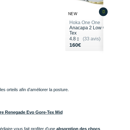
NEW
Hoka One One
Anacapa 2 Low Gore-
Tex
Noté 4.8 sur 5
4.8
(33 avis)
Vendu 160€
160€
s orteils afin d'améliorer la posture.
ure Renegade Evo Gore-Tex Mid
diaire vous fait profiter d'une
absorption des chocs