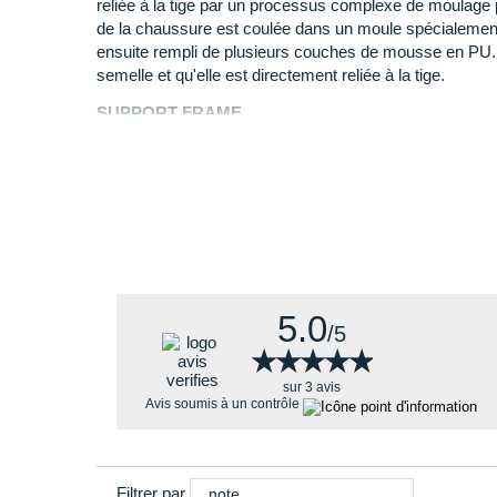
reliée à la tige par un processus complexe de moulage p
Sa rigidité modérée et son amorti pour une parfait
de la chaussure est coulée dans un moule spécialement p
ensuite rempli de plusieurs couches de mousse en PU. C
semelle et qu'elle est directement reliée à la tige.
SUPPORT FRAME
La semelle intermédiaire Support Frame maintient le pie
DYNAPU
La semelle intermédiaire influence fortement le roulemen
chaussure. Chez Lowa, celle-ci est conçue à partir d'un
Lowa DynaPU. Il s'agit d'un matériau qui conserve sa f
sorties. Même compressé mille fois, il garde toute sa sta
chaussures l'utilisant dans leur fabrication présentent d
5.0
amortissantes, même après avoir parcouru de nombreu
/5
★★★★★
★★★★★
MODERATELY STIFF
sur 3 avis
Avis soumis à un contrôle
Filtrer par
note