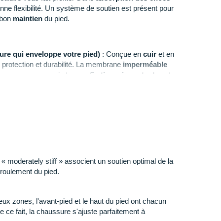
nne flexibilité. Un système de soutien est présent pour
e bon
maintien
du pied.
ure qui enveloppe votre pied)
: Conçue en
cuir
et en
t, protection et durabilité. La membrane
imperméable
 au sec par mauvais temps. Sa
tige mi-montante
est
açage pour un ajustement précis et un meilleur
mpillée Vibram, elle possède des crampons
 zones marquées aux extrémités pour une
traction
e
maximale.
moderately stiff » associent un soutien optimal de la
roulement du pied.
e
 571 g en taille 42
x zones, l'avant-pied et le haut du pied ont chacun
 ce fait, la chaussure s'ajuste parfaitement à
onnée