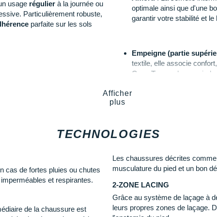
 un usage
régulier
à la journée ou
optimale ainsi que d'une bo
ssive. Particulièrement robuste,
garantir votre stabilité et l
dhérence
parfaite sur les sols
Empeigne (partie supérie
textile, elle associe confor
Gore-Tex
garde vos pieds
associée à deux zones de l
ent vos sorties de randonnée
Afficher
maintien de la cheville.
amorti performant sont gage de
plus
ortable, nous vous
Semelle extérieure
: Esta
TECHNOLOGIES
multidirectionnels et des
puissante et une
adhérenc
Les chaussures décrites comme « 
musculature du pied et un bon dé
n cas de fortes pluies ou chutes
 imperméables et respirantes.
Semelle intérieure amovibl
2-ZONE LACING
Poids constaté chez i-Run :
Grâce au système de laçage à deu
leurs propres zones de laçage. De
médiaire de la chaussure est
Toutes les
chaussures de rand
e en descente.