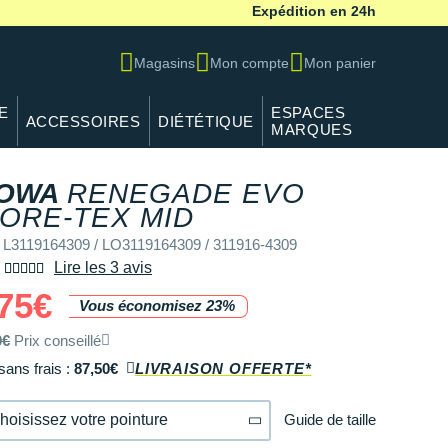
Expédition en 24h
Magasins
Mon compte
Mon panier
E
ESPACES
ACCESSOIRES
DIÉTÉTIQUE
MARQUES
OWA
RENEGADE EVO
REF L3119164309 /
ORE-TEX MID
 L3119164309 / LO3119164309 / 311916-4309
Lire les 3 avis
75€
Vous économisez 23%
0€
Prix conseillé
sans frais :
87,50€
LIVRAISON OFFERTE*
Guide de taille
hoisissez votre pointure