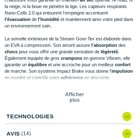
New Balance
PAR MARQUES
la neige, ni la boue ne pénètre la tige. Les capteurs respirants
46.5
En rupture
Nano-Cells 2.0 qui entourent l'empeigne accentuent
Nike
l'évacuation
47
de
En rupture
l'humidité
et maintiennent ainsi votre pied dans
DÉSTOCKAGE
NNormal
un environnement sain.
47.5
En rupture
+ Voir tous les
accessoires
Odlo
La semelle extérieure de la Stream Gore-Tex
est élaborée dans
un EVA à compression. Son amorti assure
l'absorption
des
On-Running
chocs
pour vous offrir une grande sensation de
légèreté
.
Également équipée de gros
crampons
en gomme Vibram, elle
Orca
garantie un
équilibre
et une accroche pour un meilleur
confort
de marche. Son système Impact Brake vous donne l'
impulsion
OVERSTIMS
en montée et contrôle votre
adhérence
en descente.
Patagonia
La languette attenante de
protection
équipée d'un filet en nylon
Afficher
empêche l'entrée de pierres ou de poussière. La coque au
plus
Petzl
niveau du tendon d’Achille enveloppe votre cheville dans un
coussin protecteur pour un meilleur
maintien.
Polar
TECHNOLOGIES
Puma
Points clés de la
chaussure
Stream Gore-Tex
AVIS
(14)