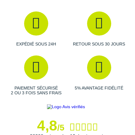
Suunto
Ta Energy
The North Face
Thuasne
EXPÉDIÉ SOUS 24H
RETOUR SOUS 30 JOURS
Under Armour
Withings
X-Bionic
PAIEMENT SÉCURISÉ
5% AVANTAGE FIDÉLITÉ
X-Socks
2 OU 3 FOIS SANS FRAIS
+ Voir toutes les marques
4,8
/5