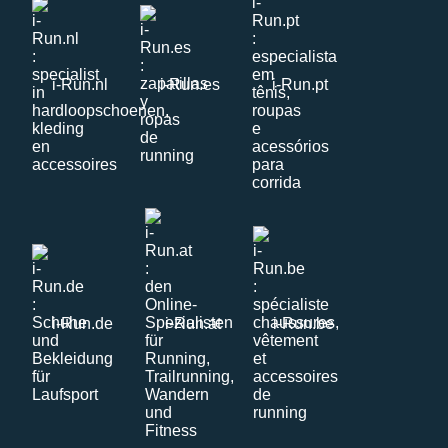
i-Run.nl
i-Run.es
i-Run.pt
i-Run.de
i-Run.at
i-Run.be