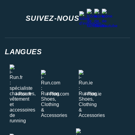
facebook
strava
youtube
instagram
SUIVEZ-NOUS
LANGUES
i-Run.fr
i-Run.com
i-Run.ie