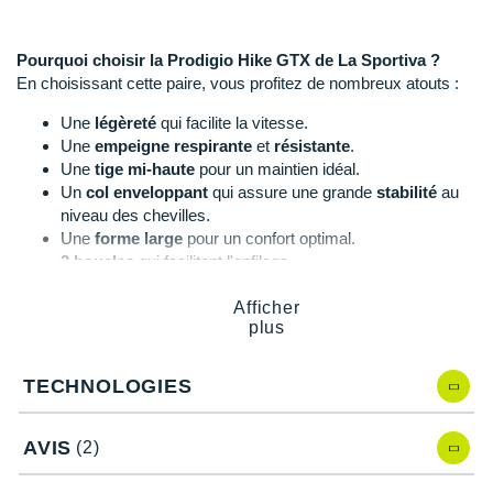
Raidlight
Reebok
Pourquoi choisir la Prodigio Hike GTX de La Sportiva ?
En choisissant cette paire, vous profitez de nombreux atouts :
Salomon
Une
légèreté
qui facilite la vitesse.
Saucony
Une
empeigne respirante
et
résistante
.
Une
tige mi-haute
pour un maintien idéal.
Saxx
Un
col enveloppant
qui assure une grande
stabilité
au
niveau des chevilles.
Scarpa
Une
forme large
pour un confort optimal.
2 boucles
qui facilitent l'enfilage.
Scott
Un
renfort
en caoutchouc
à l'arrière
pour un excellent
maintien
du pied.
Afficher
Shokz
plus
L'utilisation de
matériaux recyclés
pour une plus grande
durabilité.
Sidas
Un
pare-cailloux
sur les orteils qui protège des aspérités
TECHNOLOGIES
du terrain.
Smoon
Une
membrane Gore-Tex
pour une étanchéité parfaite.
AVIS
Une semelle intermédiaire dotée d'une
mousse
(2)
Speedo
amortissante
pour un confort sans faille.
Une semelle extérieure
résistante à l'abrasion
.