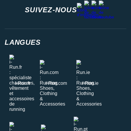
facebook
strava
youtube
instagram
SUIVEZ-NOUS
LANGUES
i-Run.fr
i-Run.com
i-Run.ie