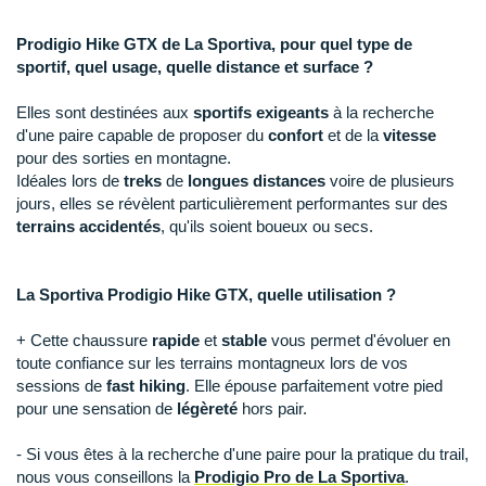
New Balance
PAR MARQUES
47
En rupture
Prodigio Hike GTX de La Sportiva, pour quel type de
Nike
sportif, quel usage, quelle distance et surface ?
47.5
En rupture
DÉSTOCKAGE
NNormal
Elles sont destinées aux
sportifs exigeants
à la recherche
+ Voir tous les
accessoires
Odlo
d'une paire capable de proposer du
confort
et de la
vitesse
pour des sorties en montagne.
On-Running
Idéales lors de
treks
de
longues distances
voire de plusieurs
jours, elles se révèlent particulièrement performantes sur des
Orca
terrains accidentés
, qu'ils soient boueux ou secs.
OVERSTIMS
La Sportiva Prodigio Hike GTX, quelle utilisation ?
Patagonia
+ Cette chaussure
rapide
et
stable
vous permet d'évoluer en
Petzl
toute confiance sur les terrains montagneux lors de vos
sessions de
fast hiking
. Elle épouse parfaitement votre pied
Polar
pour une sensation de
légèreté
hors pair.
Puma
- Si vous êtes à la recherche d'une paire pour la pratique du trail,
nous vous conseillons la
Prodigio Pro de La Sportiva
.