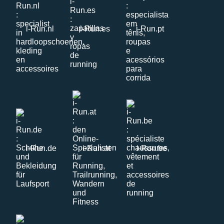
i-Run.nl
i-Run.es
i-Run.pt
i-Run.de
i-Run.at
i-Run.be