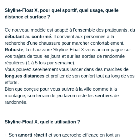
Raidlight
Skyline-Float X, pour quel sportif, quel usage, quelle
Reebok
distance et surface ?
Salomon
Ce nouveau modèle est adapté à l'ensemble des pratiquants, du
débutant
au
confirmé
. Il convient aux personnes à la
Saucony
recherche d'une chaussure pour marcher confortablement.
Robuste
, la chaussure Skyline-Float X vous accompagne sur
Saxx
vos trajets de tous les jours et sur les sorties de randonnée
régulières (1 à 5 fois par semaine).
Scarpa
Vous pouvez sereinement vous lancer dans des marches de
longues distances
et profiter de son confort tout au long de vos
Scott
efforts.
Bien que conçue pour vous suivre à la ville comme à la
Shokz
montagne, son terrain de jeu favori reste les
sentiers
de
randonnée.
Sidas
Smoon
Skyline-Float X, quelle utilisation ?
Speedo
+ Son
amorti réactif
et son accroche efficace en font un