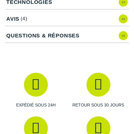
TECHNOLOGIES
Caractéristiques de la Skyline-Float X
AVIS
(4)
Drop
: 5 mm
QUESTIONS & RÉPONSES
Amorti
: La semelle intermédiaire est composée d'une
mousse en EVA double densité afin d'offrir un amorti des
plus agréables et un
retour d'énergie
exemplaire. La
plaque en Pebax à base d'huile de ricin vous
propulse
sur les chemins pour un dynamisme maximal. Le talon
possède une géométrie large pour améliorer
l'absorption des chocs et la
transition
du talon vers la
pointe.
EXPÉDIÉ SOUS 24H
RETOUR SOUS 30 JOURS
Empeigne (partie supérieure qui enveloppe votre
pied)
: Fabriquée avec un mesh technique, l'empeigne de
la Skyline-Float X profite d'une excellente
ventilation
. Le