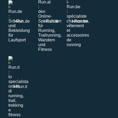
i-Run.de
i-Run.at
i-Run.be
i-Run.it