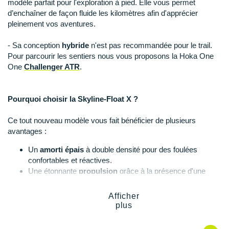
modèle parfait pour l'exploration à pied. Elle vous permet
Suunto
d’enchaîner de façon fluide les kilomètres afin d'apprécier
pleinement vos aventures.
Ta Energy
- Sa conception
hybride
n'est pas recommandée pour le trail.
The North Face
Pour parcourir les sentiers nous vous proposons la Hoka One
Thuasne
One
Challenger ATR
.
Under Armour
Pourquoi choisir la Skyline-Float X ?
Withings
Ce tout nouveau modèle vous fait bénéficier de plusieurs
X-Bionic
avantages :
Un
amorti épais
à double densité pour des foulées
X-Socks
confortables et réactives.
Une étonnante
propulsion
grâce à la présence d'une
+ Voir toutes les marques
plaque en Pebax.
Un talon large pour absorber au mieux les impacts.
Afficher
Une accroche efficace sur les sols secs et mouillés.
plus
Une conception
vegan
et éco-responsable.