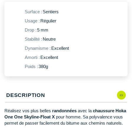
New Balance
PAR MARQUES
Surface :
Sentiers
Nike
DÉSTOCKAGE
Usage :
Régulier
NNormal
Drop :
5 mm
+ Voir tous les
accessoires
Odlo
Stabilité :
Neutre
Dynamisme :
Excellent
On-Running
Amorti :
Excellent
Orca
Poids :
380g
OVERSTIMS
Patagonia
DESCRIPTION
Petzl
Polar
Réalisez vos plus belles
randonnées
avec la
chaussure Hoka
One One Skyline-Float X
pour homme. Sa polyvalence vous
Puma
permet de passer facilement du bitume aux chemins naturels.