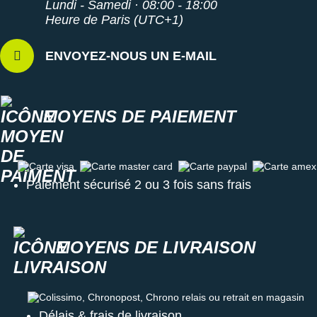
Semelle interne composée à 87 % de polyester recyclé
Lundi - Samedi · 08:00 - 18:00
Tissu du haut de la semelle de propreté en polyester 100
Heure de Paris (UTC+1)
% recyclé
Semelle intérieure amovible
ENVOYEZ-NOUS UN E-MAIL
Poids constaté chez i-Run : 380 g en taille 42
Coloris : kaki, vert, noir et bleu
Toutes les
chaussures de randonnée
MOYENS DE PAIEMENT
Les autres produits
Hoka One One
Carte visa
Carte master card
Carte paypal
Carte amex
Paiement sécurisé 2 ou 3 fois sans frais
MOYENS DE LIVRAISON
Colissimo, Chronopost, Chrono relais ou retrait en magasin
Délais & frais de livraison