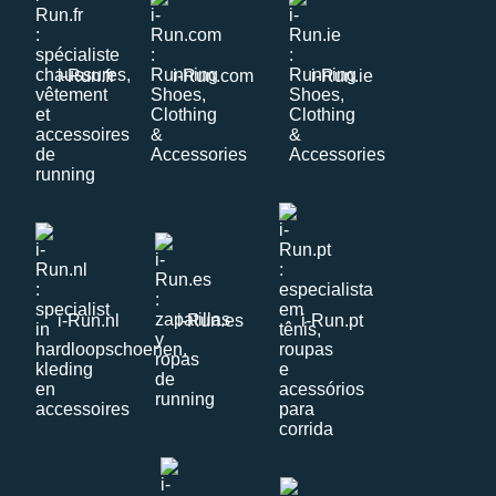
i-Run.fr
i-Run.com
i-Run.ie
i-Run.nl
i-Run.es
i-Run.pt