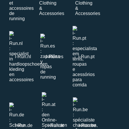
i-Run.nl
i-Run.es
i-Run.pt
i-Run.de
i-Run.at
i-Run.be