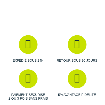
Suunto
Les autres produits
adidas
Ta Energy
The North Face
Thuasne
Under Armour
Withings
X-Bionic
EXPÉDIÉ SOUS 24H
RETOUR SOUS 30 JOURS
X-Socks
+ Voir toutes les marques
PAIEMENT SÉCURISÉ
5% AVANTAGE FIDÉLITÉ
2 OU 3 FOIS SANS FRAIS