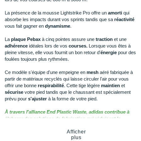
New Balance
PAR MARQUES
La présence de la mousse Lightstrike Pro offre un
amorti
qui
Nike
absorbe les impacts durant vos sprints tandis que sa
réactivité
DÉSTOCKAGE
vous fait gagner en
dynamisme
.
NNormal
+ Voir tous les
accessoires
Odlo
La
plaque Pebax
à cinq pointes assure une
traction
et une
adhérence
idéales lors de vos
courses.
Lorsque vous êtes à
On-Running
pleine vitesse, elle vous fournit un bon retour d'
énergie
pour des
foulées toujours plus rythmées.
Orca
Ce modèle s'équipe d'une empeigne en
mesh
aéré fabriquée à
OVERSTIMS
partir de matériaux recyclés qui laisse circuler l'air pour vous
offrir une bonne
respirabilité
. Cette tige légère
maintien
et
Patagonia
sécurise
votre pied tandis que le chaussant est spécialement
prévu pour
s'ajuster
à la forme de votre pied.
Petzl
À travers l'alliance End Plastic Waste, adidas contribue à
Polar
élaborer des solutions de fabrication qui réduisent la
pollution de l'environnement terrestre et maritime par les
Puma
déchets plastiques.
Afficher
plus