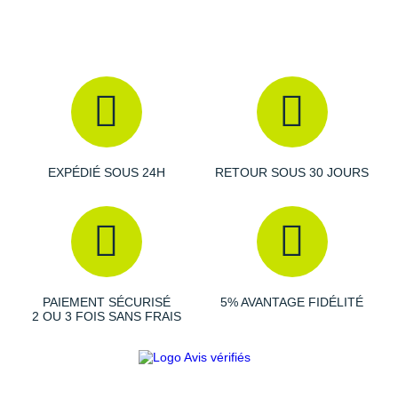
Suunto
Ta Energy
The North Face
Thuasne
Under Armour
EXPÉDIÉ SOUS 24H
RETOUR SOUS 30 JOURS
Withings
X-Bionic
X-Socks
+ Voir toutes les marques
PAIEMENT SÉCURISÉ
5% AVANTAGE FIDÉLITÉ
2 OU 3 FOIS SANS FRAIS