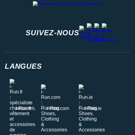
facebook
strava
youtube
instagram
SUIVEZ-NOUS
LANGUES
i-Run.fr
i-Run.com
i-Run.ie