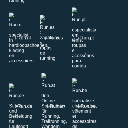
i-Run.nl
i-Run.es
i-Run.pt
i-Run.de
i-Run.at
i-Run.be