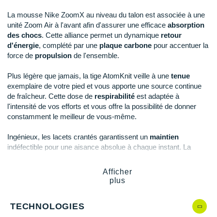
New Balance
PAR MARQUES
La mousse Nike ZoomX au niveau du talon est associée à une
Nike
unité Zoom Air à l'avant afin d'assurer une efficace
absorption
DÉSTOCKAGE
des chocs
. Cette alliance permet un dynamique
retour
NNormal
d'énergie
, complété par une
plaque carbone
pour accentuer la
force de
propulsion
de l'ensemble.
+ Voir tous les
accessoires
Odlo
Plus légère que jamais, la tige AtomKnit veille à une
tenue
On-Running
exemplaire de votre pied et vous apporte une source continue
de fraîcheur. Cette dose de
respirabilité
est adaptée à
Orca
l'intensité de vos efforts et vous offre la possibilité de donner
constamment le meilleur de vous-même.
OVERSTIMS
Ingénieux, les lacets crantés garantissent un
maintien
Patagonia
indéfectible pour une aisance absolue à chaque instant. La
semelle extérieure et ses six pointes vous font bénéficier d'une
Petzl
accroche
optimale en plus d'une
traction
remarquable.
Afficher
Polar
plus
Points clés de la
chaussure athlétisme Nike Air Zoom Victory
Puma
TECHNOLOGIES
Idéale sur les distances de 800 à 3000 mètres et