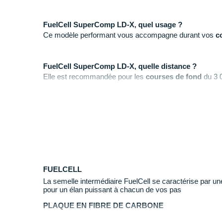
FuelCell SuperComp LD-X, quel usage ?
Ce modèle performant vous accompagne durant vos
co
FuelCell SuperComp LD-X, quelle distance ?
Elle est recommandée pour les
courses de fond
du 3 
les épreuves de
steeple
que sur le plat.
FuelCell SuperComp LD-X, quelle utilisation ?
+
Cette pointe
dynamique
et
propulsive
vous permet d
-
Elle n'est pas adaptée aux distances inférieures à 3 
recommandons la
FuelCell SuperComp SD-X
, idéal
FUELCELL
Pourquoi choisir la FuelCell SuperComp LD-X ?
La semelle intermédiaire FuelCell se caractérise par 
pour un élan puissant à chacun de vos pas
Elle convient parfaitement pour les exigences des cours
PLAQUE EN FIBRE DE CARBONE
Association d'une
mousse
et d'une
plaque
en fib
et propulsion vers l'avant