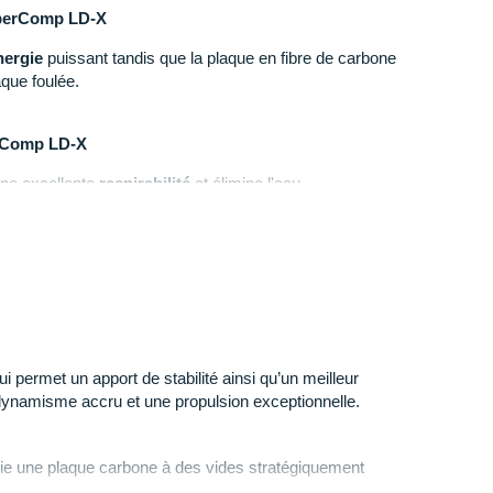
uperComp LD-X
nergie
puissant tandis que la plaque en fibre de carbone
que foulée.
erComp LD-X
une excellente
respirabilité
et élimine l'eau
ent maintenir votre pied au fil des kilomètres.
a FuelCell SuperComp LD-X
rbone et ses
quatre pointes
intégrées promettent une
motif à picots, elle optimise votre
accroche
.
i permet un apport de stabilité ainsi qu’un meilleur
logué par World Athletics depuis le 1er novembre 2024
dynamisme accru et une propulsion exceptionnelle.
e
ie une plaque carbone à des vides stratégiquement
 149 g en taille 42
ntermédiaire pour offrir un meilleur retour d'énergie.