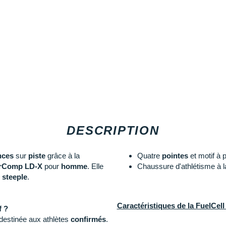
DESCRIPTION
nces
sur
piste
grâce à la
Quatre
pointes
et motif à 
erComp LD-X
pour
homme
. Elle
Chaussure d'athlétisme à l
e
steeple
.
Caractéristiques de la FuelCe
f ?
estinée aux athlètes
confirmés
.