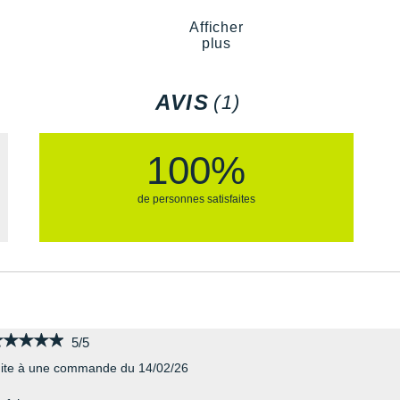
e supérieure de la chaussure qui
Coloris : orange, noir et bl
Afficher
plus
Les autres produits
New Balanc
AVIS
(1)
100%
de personnes satisfaites
★★★★★
★★★★★
5/5
ite à une commande du 14/02/26