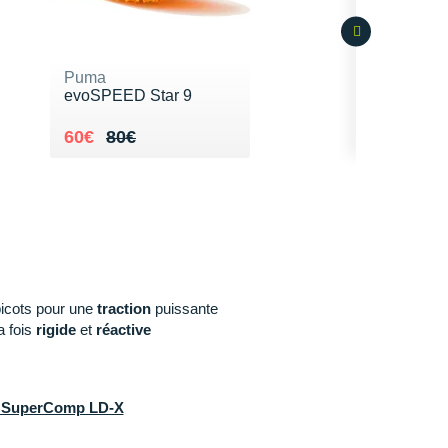
Puma
evoSPEED Star 9
Au lieu de 80€
Vendu 60€
60€
80€
picots pour une
traction
puissante
a fois
rigide
et
réactive
ll SuperComp LD-X