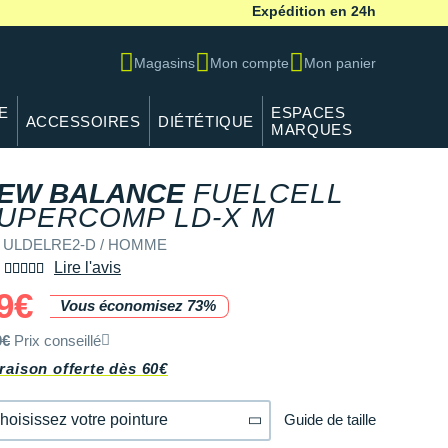
Expédition en 24h
Magasins
Mon compte
Mon panier
E
ESPACES
ACCESSOIRES
DIÉTÉTIQUE
MARQUES
EW BALANCE
FUELCELL
UPERCOMP LD-X M
f ULDELRE2-D / HOMME
Lire l'avis
9€
Vous économisez 73%
0€
Prix conseillé
raison offerte dès 60€
Guide de taille
hoisissez votre pointure