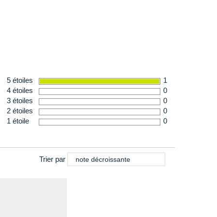
anc
e
5 étoiles
1
4 étoiles
0
3 étoiles
0
2 étoiles
0
1 étoile
0
Trier par
note décroissante