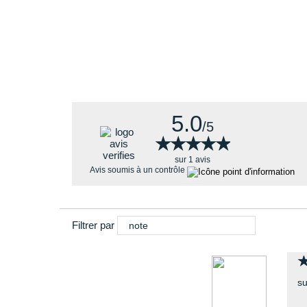
Empeigne légère, respirante et
drainante
: parti
enveloppe le pied
Renforts pour un
maintien
fiable
5.0
/5
★★★★★
★★★★★
sur 1 avis
Avis soumis à un contrôle
Filtrer par
note
su