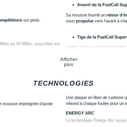
Amorti de la FuelCell S
Sa mousse fournit un
retour d'é
mpétitions
sur piste.
vous
propulse
vers l'avant à cha
Tige de la FuelCell Sup
000m au 10 000m, aussi bien sur
Légère, la tige en mesh garantit 
efficacement. Des
renforts
vienn
Afficher
plus
Semelle extérieure de l
'exceller durant vos courses.
000m, pour cet usage nous vous
Sa plaque externe en fibre de ca
TECHNOLOGIES
e du 200m au 800m.
traction
maximale. Conçu avec un 
Une plaque en fibre de carbone qu
Ce produit n'est plus homo
rebond à chaque foulée pour un 
une mousse imprégnée d’azote
Largeur D : standard
es de fond et du steeple :
ENERGY ARC
Semelle intérieure amovibl
re de carbone : retour d'énergie
Languette fine et aérée
La technologie Energy Arc assoc
Poids constaté chez i-Run :
formés et placés dans la semelle i