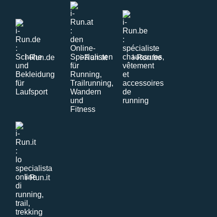
i-Run.de
i-Run.at
i-Run.be
i-Run.it