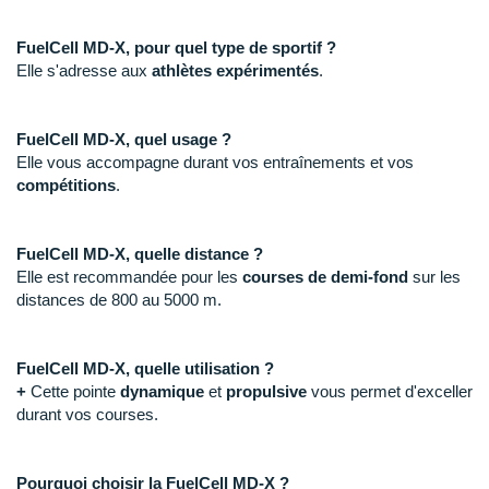
New Balance
PAR MARQUES
Nike
FuelCell MD-X, pour quel type de sportif ?
DÉSTOCKAGE
Elle s'adresse aux
athlètes expérimentés
.
NNormal
+ Voir tous les
accessoires
Odlo
FuelCell MD-X, quel usage ?
Elle vous accompagne durant vos entraînements et vos
On-Running
compétitions
.
Orca
FuelCell MD-X, quelle distance ?
OVERSTIMS
Elle est recommandée pour les
courses de demi-fond
sur les
distances de 800 au 5000 m.
Patagonia
Petzl
FuelCell MD-X, quelle utilisation ?
+
Cette pointe
dynamique
et
propulsive
vous permet d'exceller
Polar
durant vos courses.
Puma
Pourquoi choisir la FuelCell MD-X ?