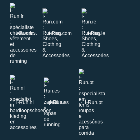
i-Run.fr
i-Run.com
i-Run.ie
i-Run.nl
i-Run.es
i-Run.pt