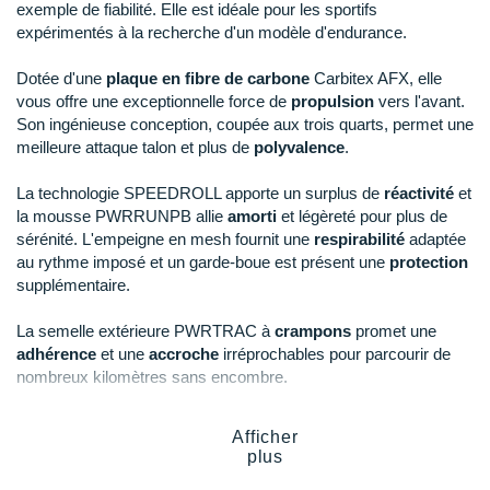
New Balance
PAR MARQUES
exemple de fiabilité. Elle est idéale pour les sportifs
expérimentés à la recherche d'un modèle d'endurance.
44.5
En rupture
Nike
DÉSTOCKAGE
Dotée d'une
plaque en fibre de carbone
Carbitex AFX, elle
NNormal
vous offre une exceptionnelle force de
propulsion
vers l'avant.
Son ingénieuse conception, coupée aux trois quarts, permet une
+ Voir tous les
accessoires
Odlo
meilleure attaque talon et plus de
polyvalence
.
On-Running
La technologie SPEEDROLL apporte un surplus de
réactivité
et
la mousse PWRRUNPB allie
amorti
et légèreté pour plus de
Orca
sérénité. L'empeigne en mesh fournit une
respirabilité
adaptée
au rythme imposé et un garde-boue est présent une
protection
OVERSTIMS
supplémentaire.
Patagonia
La semelle extérieure PWRTRAC à
crampons
promet une
adhérence
et une
accroche
irréprochables pour parcourir de
Petzl
nombreux kilomètres sans encombre.
Polar
Afficher
Points clés de la
chaussure Saucony Endorphin Edge
Puma
plus
Parfaite pour les trails longues distances