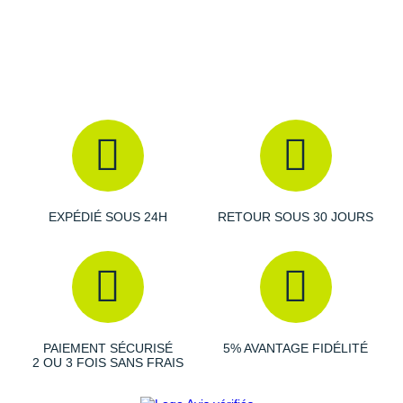
Suunto
Ta Energy
The North Face
Thuasne
Under Armour
Withings
EXPÉDIÉ SOUS 24H
RETOUR SOUS 30 JOURS
X-Bionic
X-Socks
+ Voir toutes les marques
PAIEMENT SÉCURISÉ
5% AVANTAGE FIDÉLITÉ
2 OU 3 FOIS SANS FRAIS