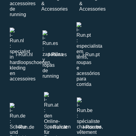
i-Run.nl
i-Run.es
i-Run.pt
i-Run.de
i-Run.at
i-Run.be