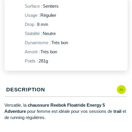
New Balance
PAR MARQUES
Surface :
Sentiers
Nike
Usage :
Régulier
DÉSTOCKAGE
Drop :
8 mm
NNormal
Stabilité :
Neutre
+ Voir tous les
accessoires
Odlo
Dynamisme :
Très bon
On-Running
Amorti :
Très bon
Orca
Poids :
281g
OVERSTIMS
Patagonia
DESCRIPTION
Petzl
Versatile, la
chaussure Reebok Floatride Energy 5
Polar
Adventure
pour femme est idéale pour vos sessions de
trail
et
de running régulières.
Puma