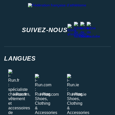
Fédération française d'athlétisme
facebook
strava
youtube
instagram
SUIVEZ-NOUS
LANGUES
i-Run.fr
i-Run.com
i-Run.ie