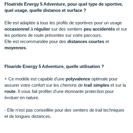
Raidlight
Floatride Energy 5 Adventure, pour quel type de sportive,
quel usage, quelle distance et surface ?
Reebok
Elle est adaptée à tous les profils de sportives pour un usage
Salomon
occasionnel
à
régulier
sur des sentiers
peu accidentés
et sur
les portions de route présentes sur votre parcours.
Saucony
Elle est recommandée pour des
distances courtes
et
moyennes
.
Saxx
Scarpa
Floaride Energy 5 Adventure, quelle utilisation ?
Scott
+ Ce modèle est capable d'une
polyvalence
optimale pour
assurer votre confort sur les chemins de
trail simples
et sur la
Shokz
route
. Il vous fait profiter d'une étonnante protection pour
évoluer en nature.
Sidas
- Elle n'est pas conseillée pour des sentiers de trail techniques
Smoon
et de longues distances.
Speedo