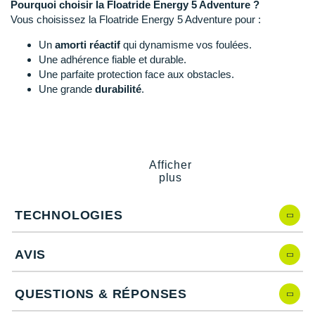
Pourquoi choisir la Floatride Energy 5 Adventure ?
Suunto
Vous choisissez la Floatride Energy 5 Adventure pour :
Ta Energy
Un
amorti réactif
qui dynamisme vos foulées.
Une adhérence fiable et durable.
The North Face
Une parfaite protection face aux obstacles.
Une grande
durabilité
.
Thuasne
Under Armour
Floatride Energy 5 Adventure, quelles nouveautés ?
Withings
Après comparaison avec la version précédente, la Floatride
Afficher
Energy 4 Adventure, elle possède :
plus
X-Bionic
Une
plaque en forme de X
au médio-pied pour une
X-Socks
meilleure stabilité.
TECHNOLOGIES
Une nouvelle empeigne avec un tissu Cordura
+ Voir toutes les marques
extrêmement résistant.
AVIS
Un nouveau drop de 8 mm.
Un nouveau design de la semelle extérieure pour plus
d'adhérence.
QUESTIONS & RÉPONSES