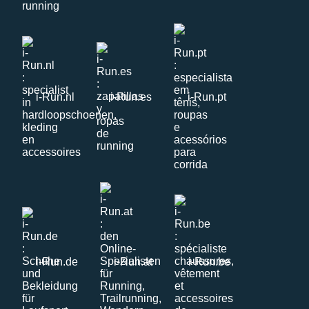
i-Run.nl
i-Run.es
i-Run.pt
i-Run.de
i-Run.at
i-Run.be