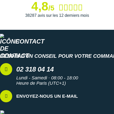
4,8
/5
Semelle extérieure
: Sa caoutchouc durable et ses
38287 avis sur les 12 derniers mois
crampons ingénieusement répartis vous octroient une
parfaite
adhérence
.
CONTACT
Semelle intérieure amovible
Matériaux recyclés : écologie
Poids constaté chez i-Run : 281 g en taille 40
BESOIN D'UN CONSEIL POUR VOTRE COMMA
Coloris : rose clair, gris, vert et pêche
02 318 04 14
Les autres produits
Reebok
Lundi - Samedi · 08:00 - 18:00
Heure de Paris (UTC+1)
ENVOYEZ-NOUS UN E-MAIL