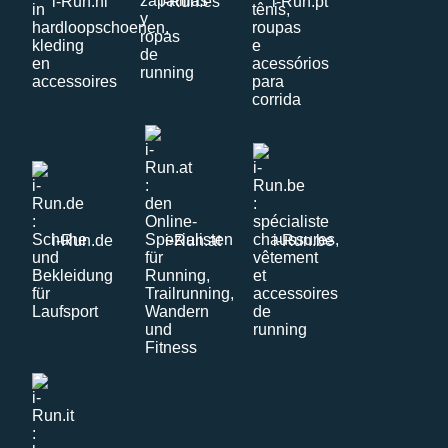
i-Run.nl
i-Run.es
i-Run.pt
i-Run.de
i-Run.at
i-Run.be