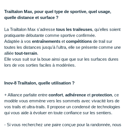
New Balance
PAR MARQUES
Trailtalon Max, pour quel type de sportive, quel usage,
Nike
quelle distance et surface ?
DÉSTOCKAGE
NNormal
La Trailtalon Max s'adresse
tous les traileuses
, qu'elles soient
+ Voir tous les
accessoires
Odlo
pratiquante débutante comme sportive confirmée.
Adaptée à vos
entraînements
et
compétitions
de trail sur
On-Running
toutes les distances jusqu'à l'ultra, elle se présente comme une
alliée
tout-terrain
.
Orca
Elle vous suit sur la boue ainsi que que sur les surfaces dures
lors de vos sorties faciles à modérées.
OVERSTIMS
Patagonia
Inov-8 Trailtalon, quelle utilisation ?
Petzl
+ Alliance parfaite entre
confort
,
adhérence
et
protection
, ce
modèle vous emmène vers les sommets avec vivacité lors de
Polar
vos trails et ultra-trails. Il propose un condensé de technologies
qui vous aide à évoluer en toute confiance sur les sentiers.
Puma
- Si vous recherchez une paire conçue pour la randonnée, nous