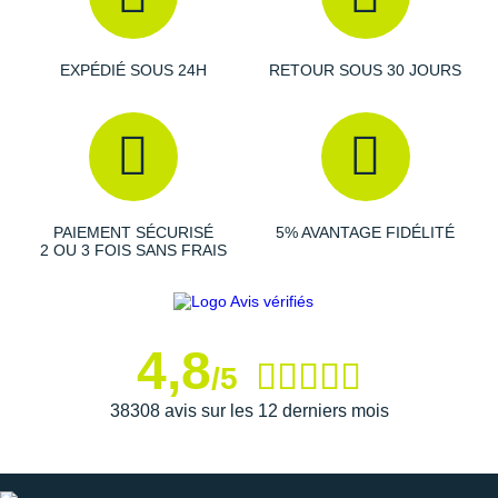
Semelle extérieure
: Ses crampons de
6 mm
promettent
une excellente
traction
sur des sols mous, humides et
EXPÉDIÉ SOUS 24H
RETOUR SOUS 30 JOURS
durs en vous propulsant à chaque contact avec le sol.
Semelle intérieure amovible
Poids constaté chez i-Run : 266 g en taille 40
PAIEMENT SÉCURISÉ
5% AVANTAGE FIDÉLITÉ
Les autres produits
Inov-8
2 OU 3 FOIS SANS FRAIS
4,8
/5
38308 avis sur les 12 derniers mois