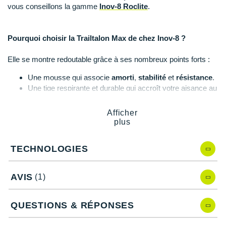
Raidlight
vous conseillons la gamme
Inov-8 Roclite
.
Reebok
Pourquoi choisir la Trailtalon Max de chez Inov-8 ?
Salomon
Elle se montre redoutable grâce à ses nombreux points forts :
Saucony
Une mousse qui associe
amorti
,
stabilité
et
résistance
.
Saxx
Une tige respirante et durable qui accroît votre aisance au
fil des kilomètres.
Scarpa
Une semelle intérieure qui offre un
retour d'énergie
Afficher
puissant pour plus de rebond.
plus
Scott
Une
adhérence
fiable sur des sentiers
souples
comme
techniques
.
Shokz
TECHNOLOGIES
Des
crampons
qui garantissent une accroche maximale
quelle que soit la surface.
Sidas
Une conception intelligente qui
s'ajuste à votre pied
.
AVIS
(1)
Smoon
QUESTIONS & RÉPONSES
Speedo
Caractéristiques de la chaussure de trail Inov-8 Trailtalon
Max