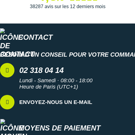
38287 avis sur les 12 derniers mois
Semelle intérieure inamovible
Modèle Unisexe : largeur D
Matériaux recyclés : écologie
CONTACT
Poids constaté chez i-Run : 197 g en taille 40
Les autres produits
Brooks
BESOIN D'UN CONSEIL POUR VOTRE COMMA
02 318 04 14
Lundi - Samedi · 08:00 - 18:00
Heure de Paris (UTC+1)
ENVOYEZ-NOUS UN E-MAIL
MOYENS DE PAIEMENT