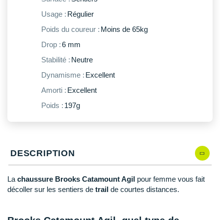
New Balance
PAR MARQUES
Usage :
Régulier
Nike
Poids du coureur :
Moins de 65kg
DÉSTOCKAGE
NNormal
Drop :
6 mm
Stabilité :
Neutre
+ Voir tous les
accessoires
Odlo
Dynamisme :
Excellent
On-Running
Amorti :
Excellent
Orca
Poids :
197g
OVERSTIMS
Patagonia
DESCRIPTION
Petzl
La
chaussure Brooks Catamount Agil
pour femme vous fait
Polar
décoller sur les sentiers de
trail
de courtes distances.
Puma