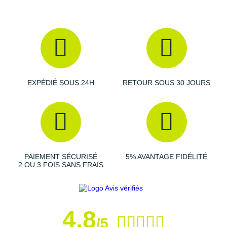
Amorti
: L'alliance d'une mousse ultra
réactive
et d'une
plaque articulée vous offre un
retour d'énergie
maximal,
un amorti durable et une stabilité parfaite. Particulièrement
léger, cet ensemble est formulé pour vous permettre
d'atteindre des records de vitesse et d'évoluer avec
agilité
.
EXPÉDIÉ SOUS 24H
RETOUR SOUS 30 JOURS
Empeigne (partie supérieure qui enveloppe votre
pied)
: Vous profitez d'un effet
seconde peau
grâce à sa
conception en maille et son col enveloppant. Les zones
de ventilation vous octroient une respirabilité adaptée à
vos efforts.
PAIEMENT SÉCURISÉ
5% AVANTAGE FIDÉLITÉ
2 OU 3 FOIS SANS FRAIS
Semelle extérieure
: Composée de matériaux
recyclés
,
le semelle extérieure promet une excellente
adhérence
sur les sols secs ou humides. Ses crampons
multidirectionnels garantissent une
traction
puissante
4,8
pour ne pas perdre en efficacité.
/5