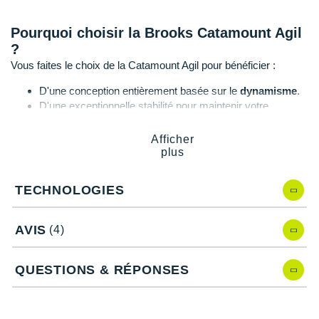
Suunto
Pourquoi choisir la Brooks Catamount Agil
Ta Energy
?
The North Face
Vous faites le choix de la Catamount Agil pour bénéficier :
D'une conception entièrement basée sur le
dynamisme
.
Thuasne
D'une exceptionnelle stabilité pour maintenir votre
efficacité.
Under Armour
D'un bon
maintien
du pied afin d'éviter les distractions
Afficher
pendant vos efforts.
Withings
plus
D'un parfait équilibre entre adhérence et traction.
X-Bionic
TECHNOLOGIES
X-Socks
Caractéristiques de la chaussure
AVIS
(4)
Catamount Agil de Brooks
+ Voir toutes les marques
QUESTIONS & RÉPONSES
Drop
: 6 mm