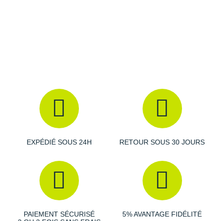
Suunto
Coloris
: bleu, gris, bleu-gris et abricot
Ta Energy
Les autres produits
Arcteryx
The North Face
Thuasne
Under Armour
Withings
X-Bionic
EXPÉDIÉ SOUS 24H
RETOUR SOUS 30 JOURS
X-Socks
+ Voir toutes les marques
PAIEMENT SÉCURISÉ
5% AVANTAGE FIDÉLITÉ