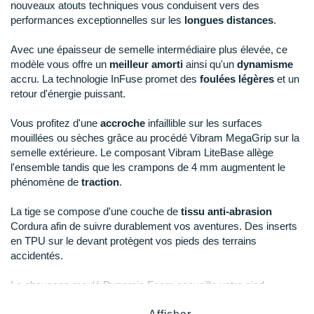
New Balance
nouveaux atouts techniques vous conduisent vers des
PAR MARQUES
performances exceptionnelles sur les
longues distances
.
Nike
DÉSTOCKAGE
Avec une épaisseur de semelle intermédiaire plus élevée, ce
NNormal
modèle vous offre un
meilleur amorti
ainsi qu'un
dynamisme
accru. La technologie InFuse promet des
foulées légères
et un
+ Voir tous les
accessoires
Odlo
retour d'énergie puissant.
On-Running
Vous profitez d'une
accroche
infaillible sur les surfaces
mouillées ou sèches grâce au procédé Vibram MegaGrip sur la
Orca
semelle extérieure. Le composant Vibram LiteBase allège
l'ensemble tandis que les crampons de 4 mm augmentent le
OVERSTIMS
phénomène de
traction
.
Patagonia
La tige se compose d'une couche de
tissu anti-abrasion
Cordura afin de suivre durablement vos aventures. Des inserts
Petzl
en TPU sur le devant protègent vos pieds des terrains
accidentés.
Polar
Le chausson moulé Dynamic Foam accueille votre pied
Puma
confortablement
et garantit un maintien optimal durant vos