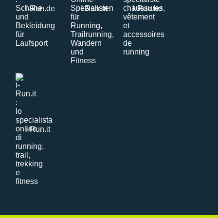
i-Run.de
i-Run.at
i-Run.be
i-Run.it