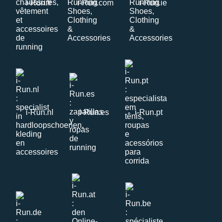
i-Run.fr
i-Run.com
i-Run.ie
i-Run.nl
i-Run.es
i-Run.pt