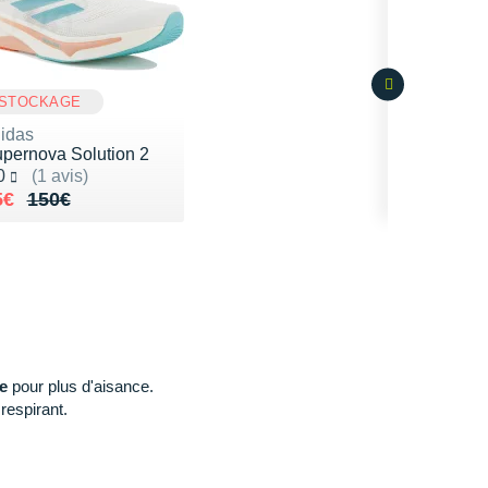
STOCKAGE
idas
pernova Solution 2
té 5.0 sur 5
0
(1 avis)
 lieu de 150€
endu 95€
5€
150€
e
pour plus d'aisance.
respirant.