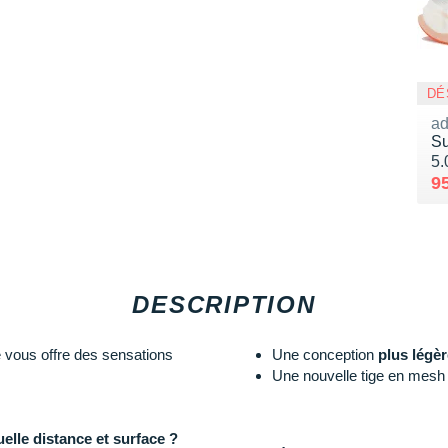
DÉ
ad
Su
No
5.
Au
V
9
DESCRIPTION
vous offre des sensations
Une conception
plus légèr
Une nouvelle tige en mesh 
elle distance et surface ?