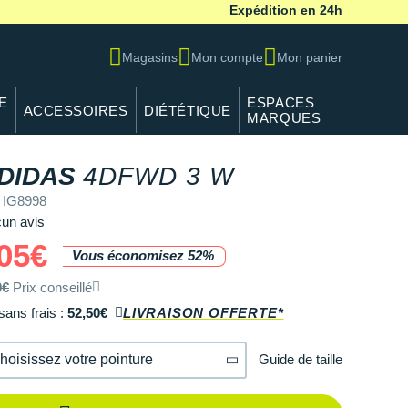
Expédition en 24h
Magasins
Mon compte
Mon panier
E
ESPACES
ACCESSOIRES
DIÉTÉTIQUE
MARQUES
REF IG8998
DIDAS
4DFWD 3 W
 IG8998
un avis
05€
Vous économisez 52%
0€
Prix conseillé
sans frais :
52,50€
LIVRAISON OFFERTE*
Guide de taille
hoisissez votre pointure
36.2/3
En rupture