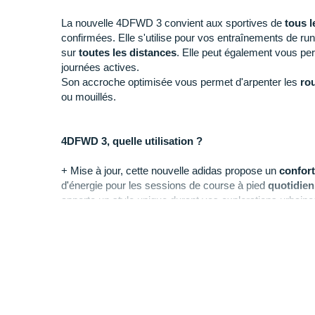
La nouvelle 4DFWD 3 convient aux sportives de
tous l
confirmées. Elle s'utilise pour vos entraînements de run
sur
toutes les distances
. Elle peut également vous per
journées actives.
Son accroche optimisée vous permet d'arpenter les
ro
ou mouillés.
4DFWD 3, quelle utilisation ?
+ Mise à jour, cette nouvelle adidas propose un
confort
d'énergie pour les sessions de course à pied
quotidie
apporte un style unique durant vos explorations urbaine
- Son poids n'est pas idéal pour les profils légers à la 
optimique nous vous conseillons la
adizero Boston
.
Pourquoi choisir la 4DFWD 3 ?
En optant pour la 4DFWD 3 vous bénéficiez :