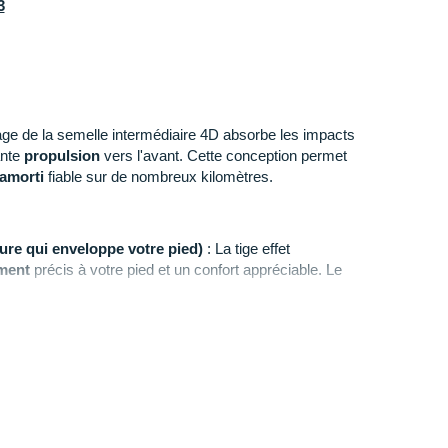
3
ge de la semelle intermédiaire 4D absorbe les impacts
ante
propulsion
vers l'avant. Cette conception permet
amorti
fiable sur de nombreux kilomètres.
ure qui enveloppe votre pied)
: La tige effet
ment
précis à votre pied et un confort appréciable. Le
ion
optimale tandis que le revêtement extérieur résiste
outchouc de la marque Continental au niveau de la
ge de
robustesse
et d'adhérence.
L'accroche
et la
es.