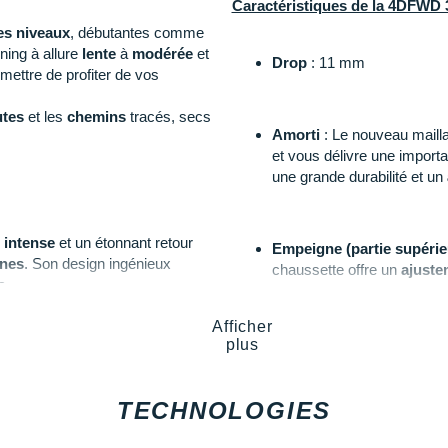
Caractéristiques de la 4DFWD 
es niveaux
, débutantes comme
ning à allure
lente
à
modérée
et
Drop
: 11 mm
mettre de profiter de vos
utes
et les
chemins
tracés, secs
Amorti
: Le nouveau mailla
et vous délivre une import
une grande durabilité et un
 intense
et un étonnant retour
Empeigne (partie supérie
nnes
. Son design ingénieux
chaussette offre un
ajuste
s.
mesh garantit une
ventilat
à l'abrasion.
recherche de vitesse. Dans cette
Afficher
plus
Semelle extérieure
: La ca
semelle extérieure est ga
TECHNOLOGIES
traction sont ainsi amélioré