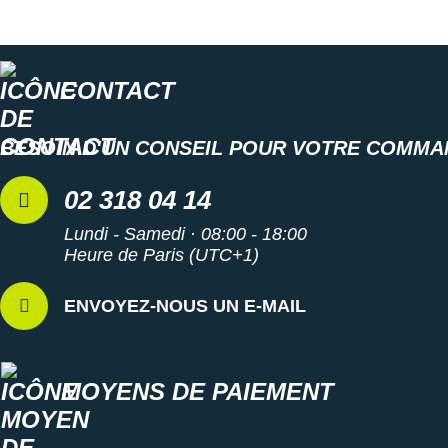
ainsi que le renfort au talon sécurisent le pied pour un
maintien
sûr au fil des kilomètres.
CONTACT
Semelle extérieure
: Gage de légèreté, elle favorise les
transitions fluides
et offre une
adhérence
sans faille sur
BESOIN D'UN CONSEIL POUR VOTRE COMMA
les routes sèches comme mouillées.
02 318 04 14
Semelle intérieure amovible
Lundi - Samedi · 08:00 - 18:00
Poids constaté chez i-Run : 249 g en taille 40
Heure de Paris (UTC+1)
Les autres produits
Asics
ENVOYEZ-NOUS UN E-MAIL
MOYENS DE PAIEMENT