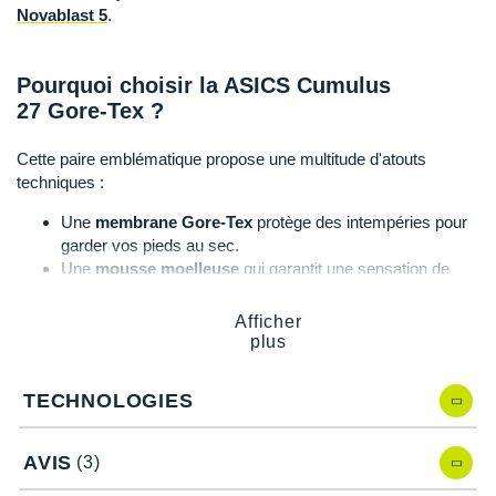
Suunto
Novablast 5
.
Ta Energy
Pourquoi choisir la ASICS Cumulus
The North Face
27 Gore-Tex ?
Thuasne
Cette paire emblématique propose une multitude d'atouts
techniques :
Under Armour
Une
membrane Gore-Tex
protège des intempéries pour
Withings
garder vos pieds au sec.
Une
mousse moelleuse
qui garantit une sensation de
X-Bionic
confort appréciable kilomètre après kilomètre.
Une
absorption des chocs
efficace à chaque impact
Afficher
X-Socks
avec le sol : réduit l'impact sur les articulations.
plus
Un
rebond performant
et un amorti dynamique.
+ Voir toutes les marques
Des foulées fluides pour une expérience de course
TECHNOLOGIES
optimisée.
Un maintien fiable et une bonne
stabilité
.
Une respirabilité optimale grâce à son mesh technique.
AVIS
(3)
Un
ajustement précis
pour une tenue irréprochable.