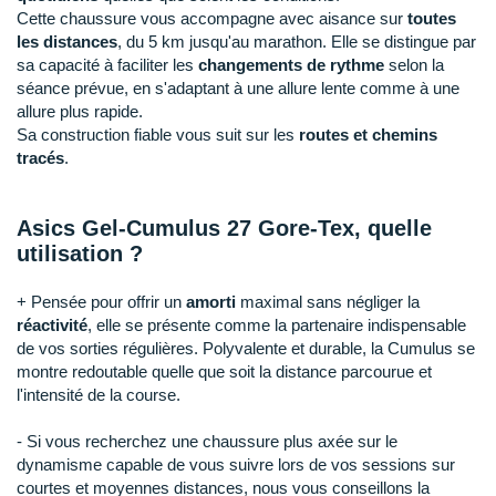
Raidlight
Cette chaussure vous accompagne avec aisance sur
toutes
les distances
, du 5 km jusqu'au marathon. Elle se distingue par
Reebok
sa capacité à faciliter les
changements de rythme
selon la
séance prévue, en s'adaptant à une allure lente comme à une
Salomon
allure plus rapide.
Sa construction fiable vous suit sur les
routes et chemins
Saucony
tracés
.
Saxx
Asics Gel-Cumulus 27 Gore-Tex, quelle
Scarpa
utilisation ?
Scott
+ Pensée pour offrir un
amorti
maximal sans négliger la
Shokz
réactivité
, elle se présente comme la partenaire indispensable
de vos sorties régulières. Polyvalente et durable, la Cumulus se
Sidas
montre redoutable quelle que soit la distance parcourue et
l'intensité de la course.
Smoon
- Si vous recherchez une chaussure plus axée sur le
Speedo
dynamisme capable de vous suivre lors de vos sessions sur
courtes et moyennes distances, nous vous conseillons la