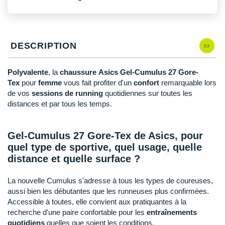
New Balance
PAR MARQUES
Nike
DÉSTOCKAGE
NNormal
DESCRIPTION
+ Voir tous les
accessoires
Odlo
Polyvalente
, la
chaussure Asics Gel-Cumulus 27 Gore-
Tex
pour
femme
vous fait profiter d'un
confort
remarquable lors
On-Running
de vos
sessions de running
quotidiennes sur toutes les
Orca
distances et par tous les temps.
OVERSTIMS
Gel-Cumulus 27 Gore-Tex de Asics, pour
Patagonia
quel type de sportive, quel usage, quelle
distance et quelle surface ?
Petzl
La nouvelle Cumulus s'adresse à tous les types de coureuses,
Polar
aussi bien les débutantes que les runneuses plus confirmées.
Accessible à toutes, elle convient aux pratiquantes à la
Puma
recherche d'une paire confortable pour les
entraînements
quotidiens
quelles que soient les conditions.