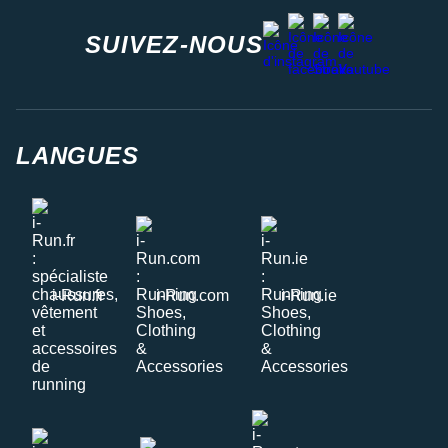
facebook
strava
youtube
instagram
SUIVEZ-NOUS
LANGUES
i-Run.fr
i-Run.com
i-Run.ie