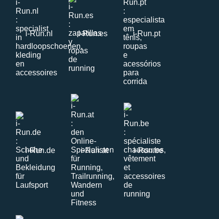
i-Run.nl
i-Run.es
i-Run.pt
i-Run.de
i-Run.at
i-Run.be