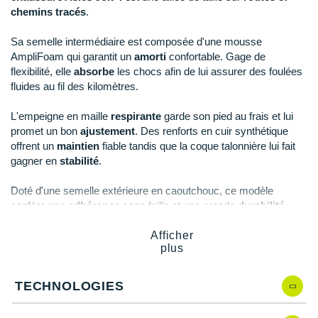
Raidlight
chemins tracés
.
Reebok
Sa semelle intermédiaire est composée d'une mousse
AmpliFoam qui garantit un
amorti
confortable. Gage de
Salomon
flexibilité, elle
absorbe
les chocs afin de lui assurer des foulées
fluides au fil des kilomètres.
Saucony
L'empeigne en maille
respirante
garde son pied au frais et lui
Saxx
promet un bon
ajustement
. Des renforts en cuir synthétique
offrent un
maintien
fiable tandis que la coque talonnière lui fait
Scarpa
gagner en
stabilité
.
Scott
Doté d'une semelle extérieure en caoutchouc, ce modèle
confère une
adhérence
sans faille et une grande
durabilité
.
Shokz
Afficher
Sidas
plus
Points clés de la
chaussure Asics Jolt 4
Smoon
Semelle intermédiaire avec mousse AmpliFoam
:
TECHNOLOGIES
amorti, légèreté, durabilité et flexibilité
Speedo
Empeigne en maille
: ajustement et respirabilité