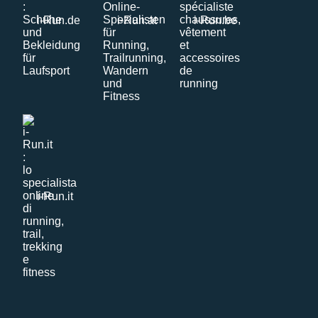
i-Run.de
i-Run.at
i-Run.be
i-Run.it