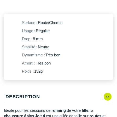
New Balance
PAR MARQUES
Nike
DÉSTOCKAGE
NNormal
Surface :
Route/Chemin
Usage :
Régulier
+ Voir tous les
accessoires
Odlo
Drop :
8 mm
On-Running
Stabilité :
Neutre
Orca
Dynamisme :
Très bon
Amorti :
Très bon
OVERSTIMS
Poids :
192g
Patagonia
Petzl
DESCRIPTION
Polar
Puma
Idéale pour les sessions de
running
de votre
fille
, la
chaussure Asics Jolt 4
est une alliée de taille sur
routes
et