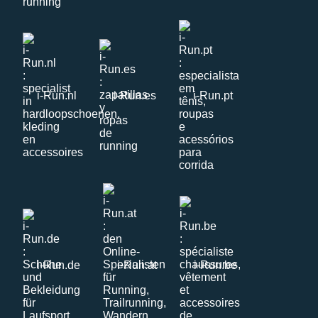
i-Run.nl
i-Run.es
i-Run.pt
i-Run.de
i-Run.at
i-Run.be