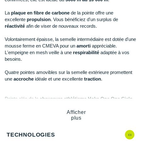
New Balance
PAR MARQUES
La
plaque en fibre de carbone
de la pointe offre une
Nike
excellente
propulsion
. Vous bénéficiez d'un surplus de
DÉSTOCKAGE
réactivité
afin de viser de nouveaux records.
NNormal
+ Voir tous les
accessoires
Odlo
Volontairement épaisse, la semelle intermédiaire est dotée d'une
mousse ferme en CMEVA pour un
amorti
appréciable.
On-Running
L'empeigne en mesh veille à une
respirabilité
adaptée à vos
besoins.
Orca
Quatre pointes amovibles sur la semelle extérieure promettent
OVERSTIMS
une
accroche
idéale et une excellente
traction
.
Patagonia
Points clés de la
chaussure athlétisme Hoka One One Cielo
Petzl
X 2 LD
Afficher
Polar
Ce produit n'est plus homologué par World Athletics
plus
depuis le 1er novembre 2024
Parfaite pour les athlètes confirmées sur piste du
Puma
3000 au 10 000 m
TECHNOLOGIES
Plaque en fibre de carbone
: propulsion et réactivité