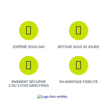
Suunto
Ta Energy
The North Face
Thuasne
Under Armour
EXPÉDIÉ SOUS 24H
RETOUR SOUS 30 JOURS
Withings
X-Bionic
X-Socks
+ Voir toutes les marques
PAIEMENT SÉCURISÉ
5% AVANTAGE FIDÉLITÉ
2 OU 3 FOIS SANS FRAIS