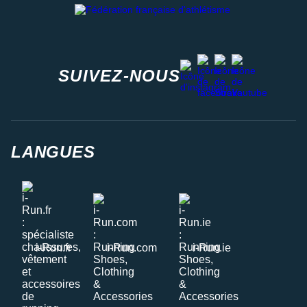
facebook
strava
youtube
instagram
SUIVEZ-NOUS
LANGUES
i-Run.fr
i-Run.com
i-Run.ie