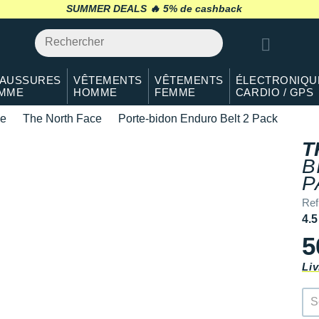
5% de cashback
SUMMER DEALS 🔥
retour 30 jours
*
AUSSURES
VÊTEMENTS
VÊTEMENTS
ÉLECTRONIQU
MME
HOMME
FEMME
CARDIO / GPS
de
The North Face
Porte-bidon Enduro Belt 2 Pack
T
B
P
Re
4.5
5
Liv
S