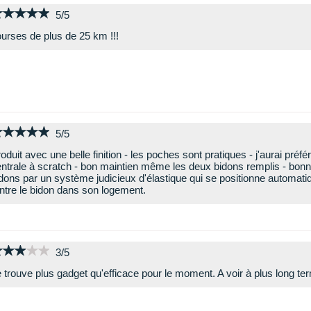
★★★★★
★★★★★
5/5
urses de plus de 25 km !!!
★★★★★
★★★★★
5/5
oduit avec une belle finition - les poches sont pratiques - j'aurai préf
ntrale à scratch - bon maintien même les deux bidons remplis - bon
dons par un système judicieux d'élastique qui se positionne automa
ntre le bidon dans son logement.
★★★★★
★★★★★
3/5
 trouve plus gadget qu'efficace pour le moment. A voir à plus long te