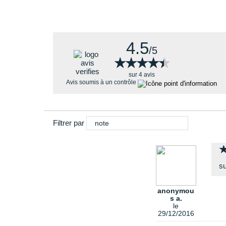
Avantages
4.5
/5
★★★★★
★★★★★
sur 4 avis
Avis soumis à un contrôle
Filtrer par
note
su
anonymou
s a.
le
29/12/2016