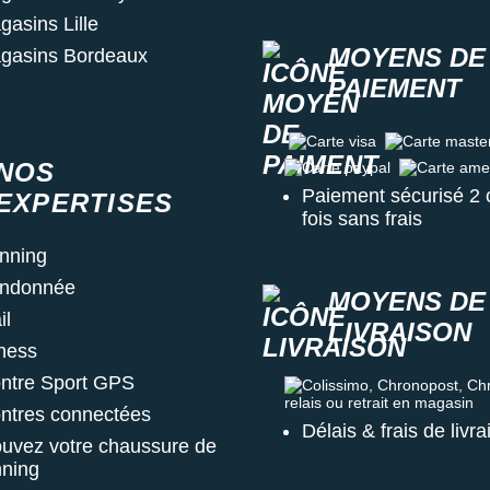
gasins Lille
MOYENS DE
gasins Bordeaux
PAIEMENT
Carte visa
Carte master c
NOS
Carte paypal
Carte amex
Paiement sécurisé 2 
EXPERTISES
fois sans frais
nning
ndonnée
MOYENS DE
il
LIVRAISON
tness
ntre Sport GPS
Colissimo, Chronopost, Chrono
ntres connectées
Délais & frais de livr
ouvez votre chaussure de
nning