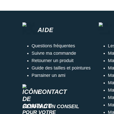
AIDE
Questions fréquentes
Le
Suivre ma commande
Ma
Retourner un produit
Ma
Guide des tailles et pointures
Ma
Parrainer un ami
Ma
Ma
Ma
CONTACT
Ma
Ma
BESOIN D'UN CONSEIL
POUR VOTRE
Ma