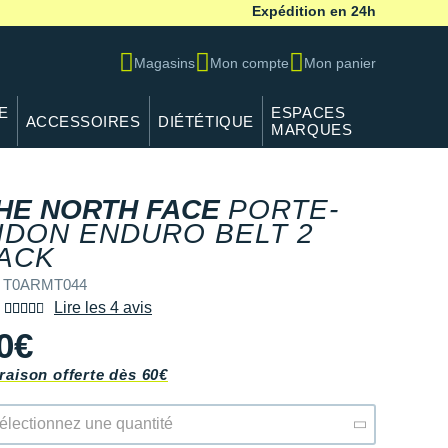
Expédition en 24h
Magasins
Mon compte
Mon panier
E
ESPACES
ACCESSOIRES
DIÉTÉTIQUE
MARQUES
HE NORTH FACE
PORTE-
IDON ENDURO BELT 2
ACK
f T0ARMT044
Lire les 4 avis
0€
raison offerte dès 60€
électionnez une quantité