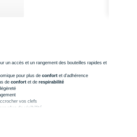
ur un accès et un rangement des bouteilles rapides et
omique pour plus de
confort
et d'adhérence
us de
confort
et de
respirabilité
 légèreté
angement
ccrocher vos clefs
ur plus de visibilité
ace