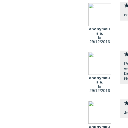
co
anonymou
s a.
le
29/12/2016
Pr
ve
bi
anonymou
re
s a.
le
29/12/2016
Je
anonymou