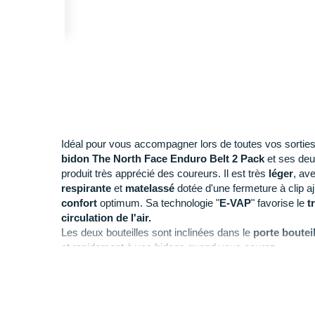
Idéal pour vous accompagner lors de toutes vos sortie
bidon The North Face
Enduro Belt 2 Pack
et ses de
produit très apprécié des coureurs. Il est très
léger
, av
respirante
et
matelassé
dotée d'une fermeture à clip aju
confort
optimum. Sa technologie "
E-VAP
" favorise le
t
circulation de l'air.
Les deux bouteilles sont inclinées dans le
porte boutei
et rapidement à vos bidons quand vous courez.
Il est également doté de deux
poches zippées
pour vou
qui peut vous encombrer lors de vos
entraînements de
d'une des poches, il y a un
crochet
. Deux élastiques so
pour y bloquer vos
ravitaillements
.