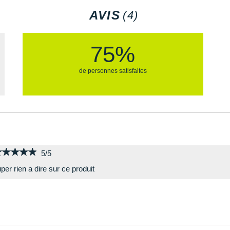
AVIS
(4)
75%
de personnes satisfaites
★★★★★
★★★★★
5/5
per rien a dire sur ce produit