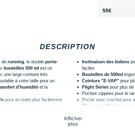
Vendu 55€
55€
DESCRIPTION
s de
running
, le double
porte-
Inclinaison des bidons
po
ux
bouteilles 500 ml
est un
faciles
ec une large ceinture très
Bouteilles de 500ml
ergon
stable à votre taille pour un
Ceinture "E-VAP"
pour pl
ransfert d'humidité
et la
Flight Series
pour plus de
Poches zippées pour le r
lle
pour accéder plus facilement
Poche avec crochet pour a
Éléments réfléchissant po
s permettre d'y mettre tout ce
 course à pied
. A l'intérieur
Afficher
plus
nt situés entre les deux bidons
Les autres produits
The North F