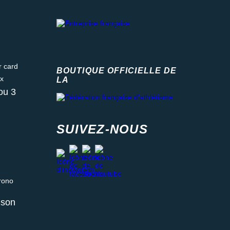
ard
BOUTIQUE OFFICIELLE DE
LA
Fédération française d'athlétisme
ou 3
SUIVEZ-NOUS
facebook
strava
youtube
instagram
 relais ou retrait en magasin
aison