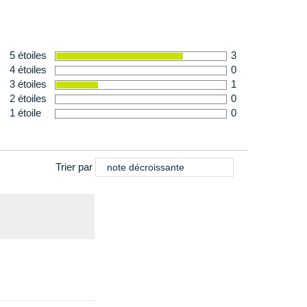
5 étoiles
3
4 étoiles
0
3 étoiles
1
2 étoiles
0
1 étoile
0
Trier par
note décroissante