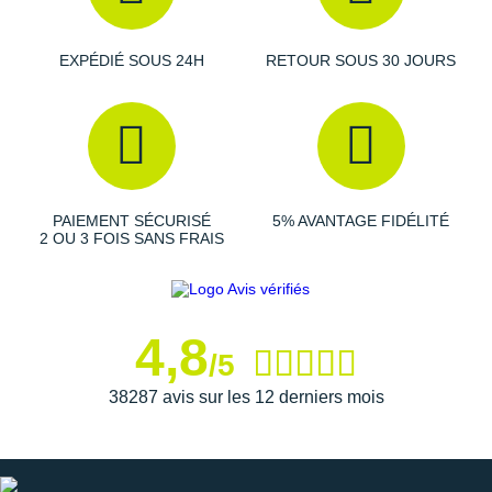
Suunto
Ta Energy
EXPÉDIÉ SOUS 24H
RETOUR SOUS 30 JOURS
The North Face
Thuasne
Under Armour
PAIEMENT SÉCURISÉ
5% AVANTAGE FIDÉLITÉ
Withings
2 OU 3 FOIS SANS FRAIS
X-Bionic
X-Socks
4,8
/5
+ Voir toutes les marques
38287 avis sur les 12 derniers mois