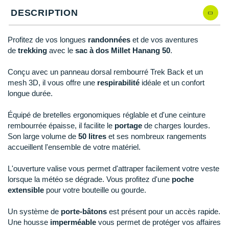
Reebok
Reebok
Orca
Shock Absorber
Silva
Oxsitis
Collection CLUB
DESCRIPTION
Qté: 5
DÉSTOCKAGE
PAR MARQUES
Hoka One One
Scott
Scott
Patagonia
Thuasne
Therabody
Patagonia
DÉSTOCKAGE
Divers
Qté: 6
Profitez de vos longues
randonnées
et de vos aventures
Huawei
The North Face
The North Face
Saxx
Under Armour
Withings
Raidlight
DÉSTOCKAGE
+ Voir tous les produits
électroniques
de
trekking
avec le
sac à dos Millet Hanang 50
.
Équipe de France
Qté: 7
+ Voir tous les
vêtements homme
Icebreaker
Under Armour
Under Armour
Scott
X-Moove
Zamst
+ Voir toutes les marques
Trouvez votre montre sport GPS
Conçu avec un panneau dorsal rembourré Trek Back et un
Jumelles
Qté: 8
+ Voir tous les
vêtements femme
mesh 3D, il vous offre une
respirabilité
idéale et un confort
Inov-8
+ Voir toutes les marques
+ Voir toutes les marques
+ Voir toutes les marques
+ Voir toutes les marques
+ Voir toutes les marques
longue durée.
Lacets / guêtres / semelles / pointes
Qté: 9
La Sportiva
athlétisme
Équipé de bretelles ergonomiques réglable et d'une ceinture
Maurten
rembourrée épaisse, il facilite le
portage
de charges lourdes.
Orientation
Son large volume de
50 litres
et ses nombreux rangements
Merrell
accueillent l'ensemble de votre matériel.
Sac de couchage
Millet
L'ouverture valise vous permet d'attraper facilement votre veste
Sécurité
lorsque la météo se dégrade. Vous profitez d'une
poche
Mizuno
extensible
pour votre bouteille ou gourde.
Tours de cou
Naak
Un système de
porte-bâtons
est présent pour un accès rapide.
Triathlon-Natation
Une housse
imperméable
vous permet de protéger vos affaires