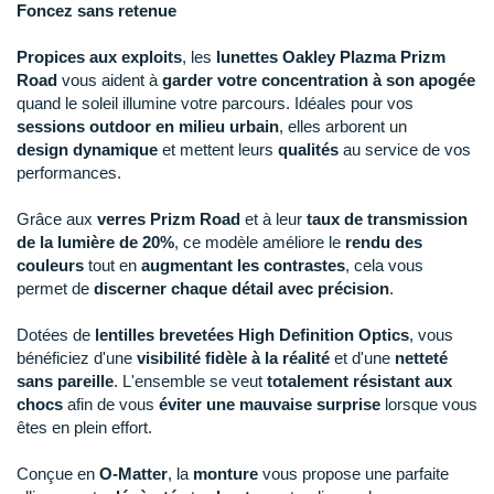
New Balance
PAR MARQUES
Foncez sans retenue
Nike
Propices aux exploits
, les
lunettes Oakley Plazma Prizm
DÉSTOCKAGE
Road
vous aident à
garder votre concentration à son apogée
NNormal
quand le soleil illumine votre parcours. Idéales pour vos
sessions outdoor en milieu urbain
, elles arborent un
+ Voir tous les
accessoires
Odlo
design dynamique
et mettent leurs
qualités
au service de vos
performances.
On-Running
Grâce aux
verres Prizm Road
et à leur
taux de transmission
Orca
de la lumière de 20%
, ce modèle améliore le
rendu des
couleurs
tout en
augmentant les contrastes
, cela vous
OVERSTIMS
permet de
discerner chaque détail avec précision
.
Patagonia
Dotées de
lentilles brevetées High Definition Optics
, vous
bénéficiez d'une
visibilité fidèle à la réalité
et d'une
netteté
Petzl
sans pareille
. L'ensemble se veut
totalement résistant aux
chocs
afin de vous
éviter une mauvaise surprise
lorsque vous
Polar
êtes en plein effort.
Puma
Conçue en
O-Matter
, la
monture
vous propose une parfaite