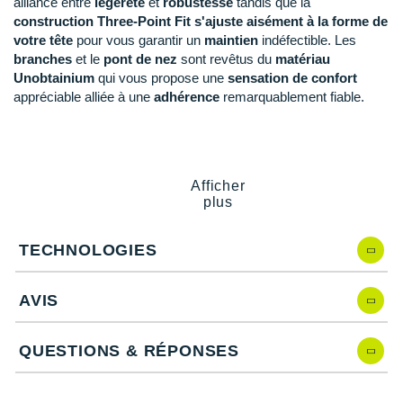
alliance entre
légèreté
et
robustesse
tandis que la
Raidlight
construction Three-Point Fit s'ajuste
aisément à la forme de
votre tête
pour vous garantir un
maintien
indéfectible. Les
Reebok
branches
et le
pont de nez
sont revêtus du
matériau
Salomon
Unobtainium
qui vous propose une
sensation de confort
appréciable alliée à une
adhérence
remarquablement fiable.
Saucony
Saxx
Points clés des
lunettes Oakley Plazma Prizm Road
Prizm Road
: amélioration des couleurs, des contrastes
Afficher
Scarpa
plus
et clarté des détails
Lentilles High Definition Optics
: vision claire et précise
Scott
Verres résistants aux chocs
: durabilité
TECHNOLOGIES
Three-Point Fit
: maintien, ajustement et confort
Shokz
Monture en O-Matter
: légèreté et robustesse
AVIS
Sidas
Manchons et pont de nez en Unobtainium
: confort,
adhérence et tenue
Smoon
Possibilité d'équiper la monture de verres correctifs
QUESTIONS & RÉPONSES
Coloris
: lime, noir et gris
Speedo