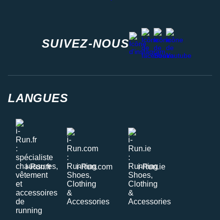
facebook
strava
youtube
instagram
SUIVEZ-NOUS
LANGUES
i-Run.fr
i-Run.com
i-Run.ie