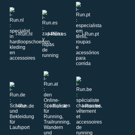
i-Run.nl
i-Run.es
i-Run.pt
i-Run.de
i-Run.at
i-Run.be